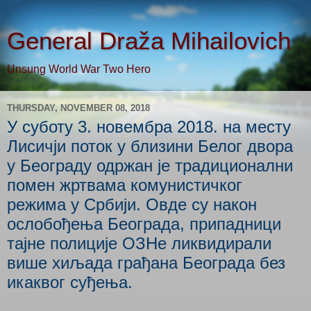
General Draža Mihailovich
Unsung World War Two Hero
THURSDAY, NOVEMBER 08, 2018
У суботу 3. новембра 2018. на месту
Лисичји поток у близини Белог двора
у Београду одржан је традиционални
помен жртвама комунистичког
режима у Србији. Овде су након
ослобођења Београда, припадници
тајне полиције ОЗНе ликвидирали
више хиљада грађана Београда без
икаквог суђења.