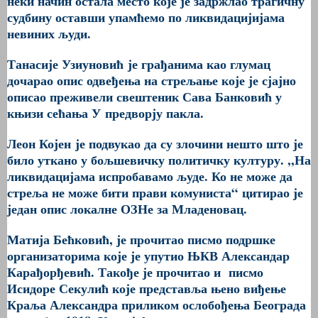
неки начин остала место које је задржлао трагичну
судбину оставши упамћемо по ликвидацијијама
невиних људи.
Танасије Узиуновић
је грађанима као глумац
дочарао опис одвеђења на стрељање које је сјајно
описао преживели свештеник Сава Банковић у
књизи сећања У
предворју пакла
.
Леон Којен
је подвукао да су злочини нешто што је
било уткано у бољшевичку политичку културу.
,,
На
ликвидацијама испробавамо људе. Ко не може да
стреља не може бити прави комуниста“
цитирао је
један опис локалне ОЗНе за Младеновац
.
Матија Бећковић
, је прочитао писмо подршке
организаторима које је упутио ЊКВ Александар
Карађорђевић. Такође је прочитао и писмо
Исидоре Секулић које представља њено виђење
Краља Александра приликом ослобођења Београда