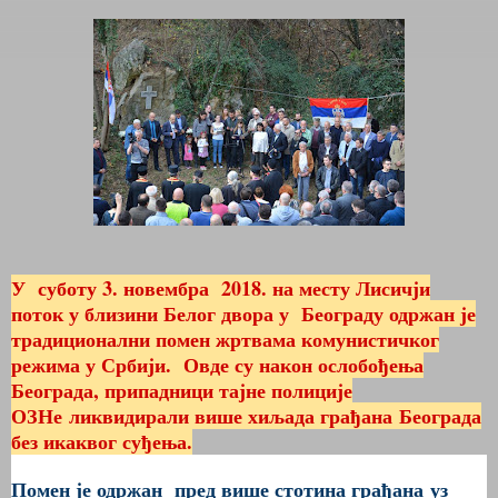
У суботу 3. новембра 2018
. на месту Лисичји
поток у близини Белог двора у Београду одржан је
традиционални помен жртвама комунистичког
режима у Србији.
Овде су након ослобођења
Београда, припадници тајне полиције
ОЗН
е
ликвидирали више хиљада грађана
Београда
без икаквог суђења.
Помен је одржан пред више стотина грађана
уз