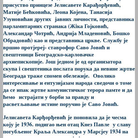
пр
исуство принцезе Јелисавете Карађорђевић,
Матије Бећковића, Леона Којена,
Танасија
Узуновића
и других
јавних личности, представника
парламнтарних странака (Жiка Гојковић,
Александар Чотрић, Андрија Младеновић, Бошко
Обрадовић) као и представника цркве. Службу је
вршио протјереј- ставрофор Саво Јовић и
свештеници Београдско-карловачке
архиепископије. Још једном је од организатора
скупа i свештеника послата порука да невине жртве
Београда траже спомен обележије. Оволико
интересивање и ентузијазам народа
сведочи о томе
да се ипак
жртве комунистичког терора памте и да
ће
мо
истрајати у борби за правду и
расветљавање
истине поручио је
Саво Јовић.
Јелисавета Карђорђевић
је поновила да је чесма
коју је 1936. подигао њен отац Кнез Павле у славу
погубљеног Краља Александра у Марсјеу 1934 на