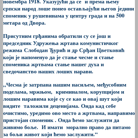
новембра 1918. Указујући да се и према њему
српски народ лоше понео остављајући његов једини
споменик у рушевинама у центру града и на 500
метара од Двора.
Присутним грђанима обратили су се још и
председник Удружења жртава комунистичког
режима
Слободан
Ђурић и др Срђан Цветковић
који је напоменуо да је стање чесме и стање
споменика жртвама стање нашег духа и
сведочанство наших лоших нарави.
,,
Чесма је затрпана нашим насиљем, међусобним
поделама, мржњом, криминалом, корупцијом и
лошим наравима које су се као и овај шут који
видите таложили деценијама. Онда кад себе
очистимо, уредимо ово место а жртвама, направимо
пристојан споменик . Онда ћемо заслужити да
живимо боље. И имати морално право да питамо
за бољи живот који ћемо заслужити
.“