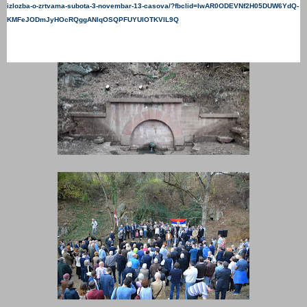
izlozba-o-zrtvama-subota-3-novembar-13-casova/?fbclid=IwAR0ODEVNf2H05DUW6YdQ-
KMFeJODmJyHOcRQggANlqOSQPFUYUlOTKVIL9Q