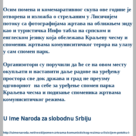
Осим помена и комемаративног скупа ове године је
отворена и изложба о стрељаним у Лисичијем
потоку са фотографијама жртава на оближњем зиду
као и туристичка Инфо табла на српском и
енглеском језику која обележава Краљеву чесму и
споменик жртвама комуниситичког терора на улазу
у сам спомен парк.
Организотори су поручили да ће се на овом месту
окупљати и наставити даље радове на уређењу
простора све док држава и град не преузму
одговорнот на себе за уређење спомен парка
Краљева чесма и подизање споменика жртвама
комуниситичког режима.
U Ime Naroda za slobodnu Srbiju
http://uimenaroda.net/vesti/pomen-zrtvama-komunistickog-rezima-u-lisicijem-potoku-i-