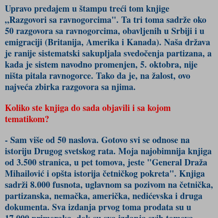
Upravo predajem u štampu treći tom knjige
„Razgovori sa ravnogorcima". Ta tri toma sadrže oko
50 razgovora sa ravnogorcima, obavljenih u Srbiji i u
emigraciji (Britanija, Amerika i Kanada). Naša država
je ranije sistematski sakupljala svedočenja partizana, a
kada je sistem navodno promenjen, 5. oktobra, nije
ništa pitala ravnogorce. Tako da je, na žalost, ovo
najveća zbirka razgovora sa njima.
Koliko ste knjiga do sada objavili i sa kojom
tematikom?
- Sam više od 50 naslova. Gotovo svi se odnose na
istoriju Drugog svetskog rata. Moja najobimnija knjiga
od 3.500 stranica, u pet tomova, jeste "General Draža
Mihailović i opšta istorija četničkog pokreta". Knjiga
sadrži 8.000 fusnota, uglavnom sa pozivom na četnička,
partizanska, nemačka, američka, nedićevska i druga
dokumenta. Sva izdanja prvog toma prodata su u