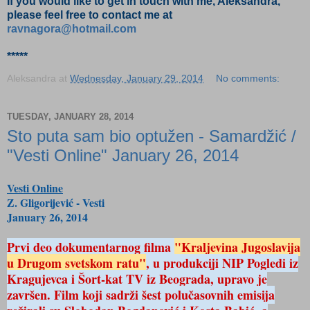
If you would like to get in touch with me, Aleksandra,
please feel free to contact me at
ravnagora@hotmail.com
*****
Aleksandra
at
Wednesday, January 29, 2014
No comments:
TUESDAY, JANUARY 28, 2014
Sto puta sam bio optužen - Samardžić /
"Vesti Online" January 26, 2014
Vesti Online
Z. Gligorijević - Vesti
January 26, 2014
Prvi deo dokumentarnog filma
"Kraljevina Jugoslavija
u Drugom svetskom ratu"
, u produkciji NIP Pogledi iz
Kragujevca i Šort-kat TV iz Beograda, upravo je
završen. Film koji sadrži šest polučasovnih emisija