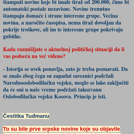
štampati novine koje bi imale tiraž od 200.000, čime bi
automatski postale nezavisne. Novine trenutno
štampaju domaće i strane interesne grupe. Većina
novina, a naročito časopisa, nema tiraž dovoljan da
pokrije troškove, ali im te interesne grupe pokrivaju
gubitke.
Kada razmišljate o aktuelnoj političkoj situaciji da li
vas podseća na već viđeno?
- Istorija se uvek ponavlja, zato je treba poznavati. Da
se znalo zbog čega su zapadni saveznici podržali
Narodnooslobodilačku vojsku, moglo se lako zaključiti
da će oni u naše vreme podržati takozvanu
Oslobodilačku vojsku Kosova. Princip je isti.
Čestitka Tuđmanu
To su bile prve srpske novine koje su objavile