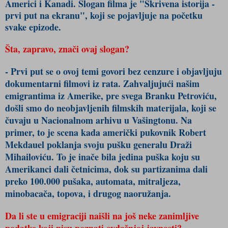
Americi i Kanadi. Slogan filma je "Skrivena istorija -
prvi put na ekranu", koji se pojavljuje na početku
svake epizode.
Šta, zapravo, znači ovaj slogan?
- Prvi put se o ovoj temi govori bez cenzure i objavljuju
dokumentarni filmovi iz rata. Zahvaljujući našim
emigrantima iz Amerike, pre svega Branku Petroviću,
došli smo do neobjavljenih filmskih materijala, koji se
čuvaju u Nacionalnom arhivu u Vašingtonu. Na
primer, to je scena kada američki pukovnik Robert
Mekdauel poklanja svoju pušku generalu Draži
Mihailoviću. To je inače bila jedina puška koju su
Amerikanci dali četnicima, dok su partizanima dali
preko 100.000 pušaka, automata, mitraljeza,
minobacača, topova, i drugog naoružanja.
Da li ste u emigraciji naišli na još neke zanimljive