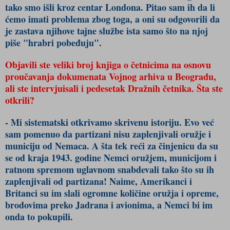
tako smo išli kroz centar Londona. Pitao sam ih da li
ćemo imati problema zbog toga, a oni su odgovorili da
je zastava njihove tajne službe ista samo što na njoj
piše "hrabri pobeđuju".
Objavili ste veliki broj knjiga o četnicima na osnovu
proučavanja dokumenata Vojnog arhiva u Beogradu,
ali ste intervjuisali i pedesetak Dražnih četnika. Šta ste
otkrili?
- Mi sistematski otkrivamo skrivenu istoriju. Evo već
sam pomenuo da partizani nisu zaplenjivali oružje i
municiju od Nemaca. A šta tek reći za činjenicu da su
se od kraja 1943. godine Nemci oružjem, municijom i
ratnom spremom uglavnom snabdevali tako što su ih
zaplenjivali od partizana! Naime, Amerikanci i
Britanci su im slali ogromne količine oružja i opreme,
brodovima preko Jadrana i avionima, a Nemci bi im
onda to pokupili.