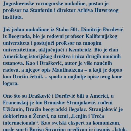
Jugoslovenske ravnogorske omladine, postao je
profesor na Stanfordu i direktor Arhiva Huverovog
instituta.
Još jedan omladinac iz Štaba 501, Dimitrije Đorđević
iz Beograda, bio je redovni profesor Kalifornijskog
univerziteta i gostujući profesor na mnogim
univerzitetima, uključujući i Kembridž. Bio je član
Američkog istorijskog društva i niza drugih naučnih
ustanova. Kao i Drašković, autor je više naučnih
radova, a njegov opis Mauthauzena – u koji je dopao
kao Dražin četnik – spada u najbolje opise ovog konc
logora.
Ono što su Drašković i Đorđević bili u Americi, u
Francuskoj je bio Branislav Stranjaković, rođeni
Užičanin, Dražin beogradski ilegalac. Stranjaković je
doktorirao u Ženevi, na temi „Lenjin i Treća
internacionala“. Kao svetski ekspert za komunizam,
posle smrti Borisa Suvarina uređivao je časopis „Istok-