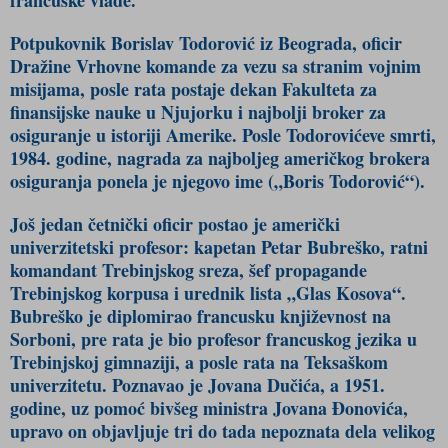
Potpukovnik Borislav Todorović iz Beograda, oficir
Dražine Vrhovne komande za vezu sa stranim vojnim
misijama, posle rata postaje dekan Fakulteta za
finansijske nauke u Njujorku i najbolji broker za
osiguranje u istoriji Amerike. Posle Todorovićeve smrti,
1984. godine, nagrada za najboljeg američkog brokera
osiguranja ponela je njegovo ime („Boris Todorović“).
Još jedan četnički oficir postao je američki
univerzitetski profesor: kapetan Petar Bubreško, ratni
komandant Trebinjskog sreza, šef propagande
Trebinjskog korpusa i urednik lista „Glas Kosova“.
Bubreško je diplomirao francusku književnost na
Sorboni, pre rata je bio profesor francuskog jezika u
Trebinjskoj gimnaziji, a posle rata na Teksaškom
univerzitetu. Poznavao je Jovana Dučića, a 1951.
godine, uz pomoć bivšeg ministra Jovana Đonovića,
upravo on objavljuje tri do tada nepoznata dela velikog