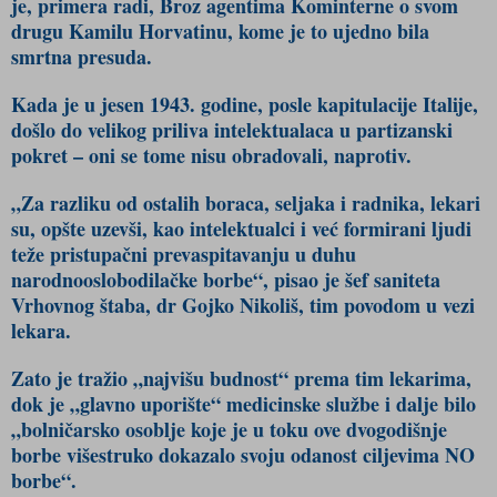
je, primera radi, Broz agentima Kominterne o svom
drugu Kamilu Horvatinu, kome je to ujedno bila
smrtna presuda.
Kada je u jesen 1943. godine, posle kapitulacije Italije,
došlo do velikog priliva intelektualaca u partizanski
pokret – oni se tome nisu obradovali, naprotiv.
„Za razliku od ostalih boraca, seljaka i radnika, lekari
su, opšte uzevši, kao intelektualci i već formirani ljudi
teže pristupačni prevaspitavanju u duhu
narodnooslobodilačke borbe“, pisao je šef saniteta
Vrhovnog štaba, dr Gojko Nikoliš, tim povodom u vezi
lekara.
Zato je tražio „najvišu budnost“ prema tim lekarima,
dok je „glavno uporište“ medicinske službe i dalje bilo
„bolničarsko osoblje koje je u toku ove dvogodišnje
borbe višestruko dokazalo svoju odanost ciljevima NO
borbe“.