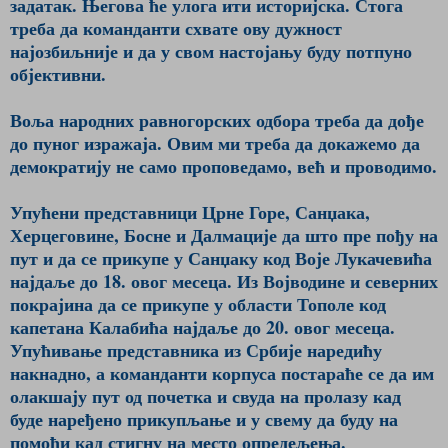
задатак. Његова ће улога ити историјска. Стога
треба да команданти схвате ову дужност
најозбиљније и да у свом настојању буду потпуно
објективни.
Воља народних равногорских одбора треба да дође
до пуног изражаја. Овим ми треба да докажемо да
демократију не само проповедамо, већ и проводимо.
Упућени представници Црне Горе, Санџака,
Херцеговине, Босне и Далмације да што пре пођу на
пут и да се прикупе у Санџаку код Воје Лукачевића
најдаље до 18. овог месеца. Из Војводине и северних
покрајина да се прикупе у области Тополе код
капетана Калабића најдаље до 20. овог месеца.
Упућивање представника из Србије наредићу
накнадно, а команданти корпуса постараће се да им
олакшају пут од почетка и свуда на пролазу кад
буде наређено прикупљање и у свему да буду на
помоћи кад стигну на место опредељења.