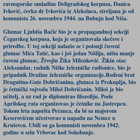
ravnogorske omladine Deligradskog korpusa, Danica
Ivković, ćerka dr Ivkovića iz Aleksinca, streljana je od
komunista 26. novembra 1944. na Bubnju kod Niša.
Glumac Ljubiša Bačić bio je u propagandnoj sekciji
Čegarskog korpusa, koja je organizovala skečeve i
priredbe. U toj sekciji nalazio se i potonji čuveni
glumac Mića Tatić, kao i još jedan Nišlija, ništa manje
čuveni glumac, Živojin Žika Milenković. Žikin otac
Aleksandar, radnik Niške železničke radionice, bio je
pripadnik Dražine železničke organizacije.Rođeni brat
Dragutina-Gute Dobričanina, glumca iz Prokuplja, bio
je četnički vojvoda Miloš Dobričanin. Miloš je bio
učitelj, a uz rad je diplomirao filozofiju. Posle
Aprilskog rata organizovao je četnike na Jastrepcu.
Tokom leta napušta Pećanca, da bi sa majorom
Keserovićem učestvovao u napadu na Nemce u
Kruševcu. Ubili su ga komunisti novembra 1942.
godine u selu Vrbovac kod Sokobanje.