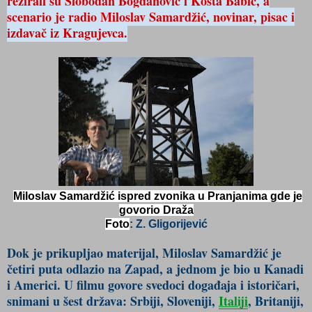
režirali su Slobodan Bogdanović i Kosta Babić, a
scenario je radio Miloslav Samardžić, novinar, pisac i
izdavač iz Kragujevca.
Miloslav Samardžić
i
spred zvonika u Pranjanima gde je
govorio Draža
Foto
: Z. Gligorijević
Dok je prikupljao materijal, Miloslav Samardžić je
četiri puta odlazio na Zapad, a jednom je bio u Kanadi
i Americi. U filmu govore svedoci događaja i istoričari,
snimani u šest država: Srbiji, Sloveniji,
Italiji
, Britaniji,