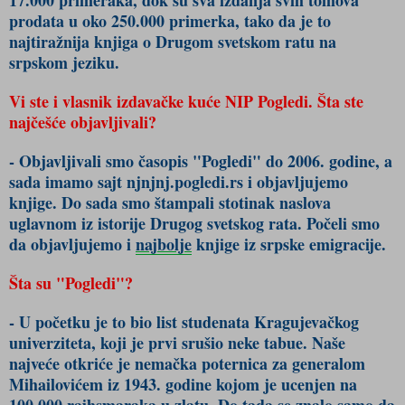
17.000 primeraka, dok su sva izdanja svih tomova
prodata u oko 250.000 primerka, tako da je to
najtiražnija knjiga o Drugom svetskom ratu na
srpskom jeziku.
Vi ste i vlasnik izdavačke kuće NIP Pogledi. Šta ste
najčešće objavljivali?
- Objavljivali smo časopis "Pogledi" do 2006. godine, a
sada imamo sajt njnjnj.pogledi.rs i objavljujemo
knjige. Do sada smo štampali stotinak naslova
uglavnom iz istorije Drugog svetskog rata. Počeli smo
da objavljujemo i
najbolje
knjige iz srpske emigracije.
Šta su "Pogledi"?
- U početku je to bio list studenata Kragujevačkog
univerziteta, koji je prvi srušio neke tabue. Naše
najveće otkriće je nemačka poternica za generalom
Mihailovićem iz 1943. godine kojom je ucenjen na