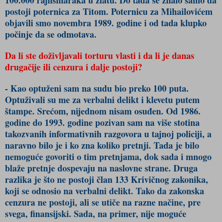
100.000 rajhsmaraka u zlatu. Do tada se znalo samo da
postoji poternica za Titom. Poternicu za Mihailovićem
objavili smo novembra 1989. godine i od tada klupko
počinje da se odmotava.
Da li ste doživljavali torturu vlasti i da li je danas
drugačije ili cenzura i dalje postoji?
- Kao optuženi sam na sudu bio preko 100 puta.
Optuživali su me za verbalni delikt i klevetu putem
štampe. Srećom, nijednom nisam osuđen. Od 1986.
godine do 1993. godine pozivan sam na više stotina
takozvanih informativnih razgovora u tajnoj policiji, a
naravno bilo je i ko zna koliko pretnji. Tada je bilo
nemoguće govoriti o tim pretnjama, dok sada i mnogo
blaže pretnje dospevaju na naslovne strane. Druga
razlika je što ne postoji član 133 Krivičnog zakonika,
koji se odnosio na verbalni delikt. Tako da zakonska
cenzura ne postoji, ali se utiče na razne načine, pre
svega, finansijski. Sada, na primer, nije moguće