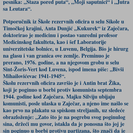
pesnika: „Staza pored puta“, „Moji saputnici“ i „Jutra
sa Leutara“.
Potporučnik iz Škole rezervnih oficira u selu Sikole u
Timočkoj krajini, Anta Dunjić „Kukurek“ iz Zaječara,
doktorirao je medicinu i postao vanredni profesor
Medicinskog fakulteta, kao i šef Laboratorije
univerzitetske bolnice, u Luvenu, Belgija. Bio je hirurg
na glasu i van granica ove zemlje. Preminuo je
prerano, 1976. godine, a na njegovom grobu u selu
Sint-Žoris-Vert kod Luvena, ispod imena piše: „Bivši
Mihailovićevac 1941-1945“.
Školu rezervnih oficira završio je i Antin brat Žika,
koji je poginuo u borbi protiv komunista septembra
1944. godine kod Zaječara. Majku Silviju ubijaju
komunisti, posle ulaska u Zaječar, a njeno ime našlo se
kao prvo na plakatu sa spiskom streljanih, uz sledeće
obrazloženje: „Zato što je na pogrebu svog poginulog
sina, držeći mu govor, istakla da je ponosna što joj je
sin poginuo u borbi protivu partizana, što znači da je