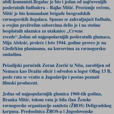
ubili komunisti.Ilegalac je bio i jedan od najčuvenijih
posleratnih fudbalera – Rajko Mitić. Preciznije rečeno,
Mitić je bio komandant brigade beogradskih
ravnogorskih ilegalaca. Spasao se zahvaljujući fudbalu,
a svojim preživelim saborcima delio je i na stotine
besplatnih ulaznica za utakmice „Crvene
zvezde“.Jedan od najpopularnijih posleratnih glumaca,
Mija Aleksić, proleće i leto 1944. godine proveo je na
Gledićkim planinama, na kursevima za ravnogorsku
omladinu.
Pešadijski poručnik Zoran Zorčić iz Niša, zarobljen od
Nemaca kao Dražin oficir i odveden u logor Oflag 13 B,
posle rata se vratio u Jugoslaviju i postao poznati
filmski producent.
Jedna od najpopularnijih glumica 1960-tih godina,
Branka Mitić, tokom rata je bila član Ženske
ravnogorske organizacije saniteta (ŽROS) Deligradskog
korpusa. Predsednica ŽROS-a i Jugoslovenske