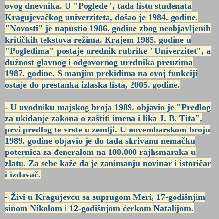
ovog dnevnika. U "Poglede", tada listu studenata
Kragujevačkog univerziteta, došao je 1984. godine.
"Novosti" je napustio 1986. godine zbog neobjavljenih
kritičkih tekstova režima. Krajem 1985. godine u
"Pogledima" postaje urednik rubrike "Univerzitet", a
dužnost glavnog i odgovornog urednika preuzima
1987. godine. S manjim prekidima na ovoj funkciji
ostaje do prestanka izlaska lista, 2005. godine.
- U uvodniku majskog broja 1989. objavio je "Predlog
za ukidanje zakona o zaštiti imena i lika J. B. Tita",
prvi predlog te vrste u zemlji. U novembarskom broju
1989. godine objavio je do tada skrivanu nemačku
poternica za đeneralom na 100.000 rajhsmaraka u
zlatu. Za sebe kaže da je zanimanju novinar i istoričar
i izdavač.
- Živi u Kragujevcu sa suprugom Meri, 17-godišnjim
sinom
Nikolom i 12-godišnjom ćerkom Natalijom.