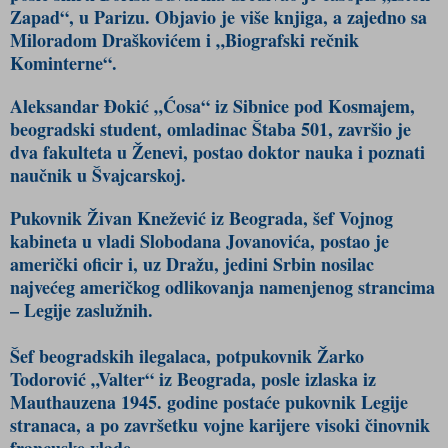
Zapad“, u Parizu. Objavio je više knjiga, a zajedno sa
Miloradom Draškovićem i „Biografski rečnik
Kominterne“.
Aleksandar Đokić „Ćosa“ iz Sibnice pod Kosmajem,
beogradski student, omladinac Štaba 501, završio je
dva fakulteta u Ženevi, postao doktor nauka i poznati
naučnik u Švajcarskoj.
Pukovnik Živan Knežević iz Beograda, šef Vojnog
kabineta u vladi Slobodana Jovanovića, postao je
američki oficir i, uz Dražu, jedini Srbin nosilac
najvećeg američkog odlikovanja namenjenog strancima
– Legije zaslužnih.
Šef beogradskih ilegalaca, potpukovnik Žarko
Todorović „Valter“ iz Beograda, posle izlaska iz
Mauthauzena 1945. godine postaće pukovnik Legije
stranaca, a po završetku vojne karijere visoki činovnik
francuske vlade.