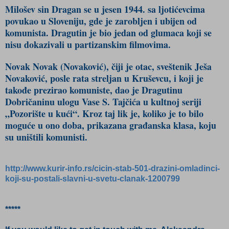
Milošev sin Dragan se u jesen 1944. sa ljotićevcima
povukao u Sloveniju, gde je zarobljen i ubijen od
komunista. Dragutin je bio jedan od glumaca koji se
nisu dokazivali u partizanskim filmovima.
Novak Novak (Novaković), čiji je otac, sveštenik Ješa
Novaković, posle rata streljan u Kruševcu, i koji je
takođe prezirao komuniste, dao je Dragutinu
Dobričaninu ulogu Vase S. Tajčića u kultnoj seriji
„Pozorište u kući“. Kroz taj lik je, koliko je to bilo
moguće u ono doba, prikazana građanska klasa, koju
su uništili komunisti.
http://www.kurir-info.rs/cicin-stab-501-drazini-omladinci-
koji-su-postali-slavni-u-svetu-clanak-1200799
*****