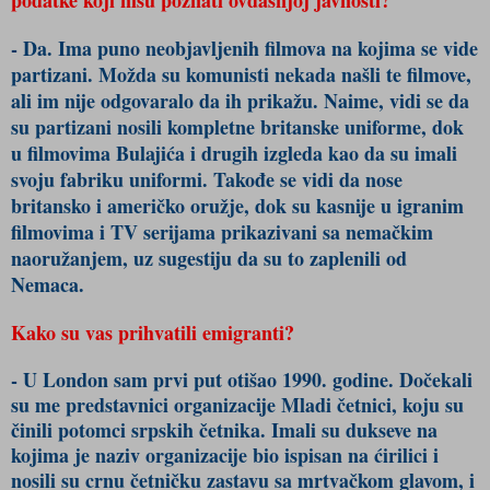
podatke koji nisu poznati ovdašnjoj javnosti?
- Da. Ima puno neobjavljenih filmova na kojima se vide
partizani. Možda su komunisti nekada našli te filmove,
ali im nije odgovaralo da ih prikažu. Naime, vidi se da
su partizani nosili kompletne britanske uniforme, dok
u filmovima Bulajića i drugih izgleda kao da su imali
svoju fabriku uniformi. Takođe se vidi da nose
britansko i američko oružje, dok su kasnije u igranim
filmovima i TV serijama prikazivani sa nemačkim
naoružanjem, uz sugestiju da su to zaplenili od
Nemaca.
Kako su vas prihvatili emigranti?
- U London sam prvi put otišao 1990. godine. Dočekali
su me predstavnici organizacije Mladi četnici, koju su
činili potomci srpskih četnika. Imali su dukseve na
kojima je naziv organizacije bio ispisan na ćirilici i
nosili su crnu četničku zastavu sa mrtvačkom glavom, i