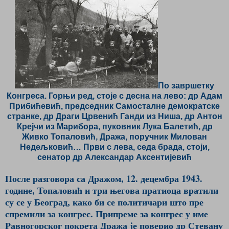
По завршетку
Конгреса. Горњи ред, стоје с десна на лево: др Адам
Прибићевић, председник Самосталне демократске
странке, др Драги Црвенић Ганди из Ниша, др Антон
Крејчи из Марибора, пуковник Лука Балетић, др
Живко Топаловић, Дража, поручник Милован
Недељковић… Први с лева, седа брада, стоји,
сенатор др Александар Аксентијевић
После разговора са Дражом, 12. децембра 1943.
године, Топаловић и три његова пратиоца вратили
су се у Београд, како би се политичари што пре
спремили за конгрес. Припреме за конгрес у име
Равногорског покрета Дража је поверио др Стевану