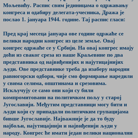
Мољевићу. Распис свим јединицама о одржавању
конгреса и одабиру делегата-учесника, Дража је
послао 1. јануара 1944. године. Тај распис гласи:
Пред крај месеца јануара ове године одржаће се
велики народни конгрес из целе земље. Овај
конгрес одржаће се у Србији. На овај конгрес имају
доћи из сваког среза из наше Краљевине по два
представника од највиђенијих и најутицајнијих
људи. Ове представнике треба да изаберу народни
равногорски одбори, чије смо формирање наредили
у свима селима, општинама и срезовима.
Искључују се само они који су били
компромитовани на политичком пољу у старој
Југославији. Међутим представници могу бити и
људи који су припадали политичким групацијама
бивше Југославије. Најважније је да то буду
најбољи, најутицајнији и највиђенији људи у
народу. Конгрес ће имати један велики национални