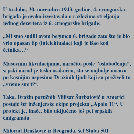
U to doba, 30. novembra 1943. godine, 4. crnogorska
brigada je ovako izveštavala o razlozima streljanja
jednog dezertera iz 6. crnogorske brigade:
„Mi smo sudili ovom beguncu 6. brigade zato što je bio
vrlo opasan tip (intelektualac) koji je išao kod
četnika…“
Masovnim likvidacijama, naročito posle "oslobođenja“,
srpski narod je teško osakaćen, što se najbolje uočava
po kasnijim uspesima Dražinih ljudi koji su preživeli to
„vreme smrti“.
Tako, Dražin poručnik Milisav Šurbatović u Americi
postaje šef inženjerske ekipe projekta „Apolo 11“. U
projekt je, inače, bilo uključeno još pet srpskih
emigranata.
Milorad Drašković iz Beograda, šef Štaba 501