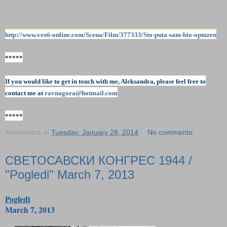
http://www.vesti-online.com/Scena/Film/377333/Sto-puta-sam-bio-optuzen
*****
If you would like to get in touch with me, Aleksandra,
please feel free to
contact me at
ravnagora@hotmail.com
*****
Aleksandra
at
Tuesday, January 28, 2014
No comments:
СВЕТОСАВСКИ КОНГРЕС 1944 /
"Pogledi" March 7, 2013
Pogledi
March 7, 2013