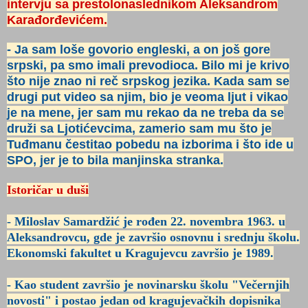
intervju sa prestolonaslednikom Aleksandrom
Karađorđevićem.
- Ja sam loše govorio engleski, a on još gore
srpski, pa smo imali prevodioca. Bilo mi je krivo
što nije znao ni reč srpskog jezika. Kada sam se
drugi put video sa njim, bio je veoma ljut i vikao
je na mene, jer sam mu rekao da ne treba da se
druži sa Ljotićevcima, zamerio sam mu što je
Tuđmanu čestitao pobedu na izborima i što ide u
SPO, jer je to bila manjinska stranka.
Istoričar u duši
- Miloslav Samardžić je rođen 22. novembra 1963. u
Aleksandrovcu, gde je završio osnovnu i srednju školu.
Ekonomski fakultet u Kragujevcu završio je 1989.
- Kao student završio je novinarsku školu "Večernjih
novosti" i postao jedan od kragujevačkih dopisnika