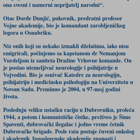
ona svesni i namerni neprijatelj narodni“.
Otac Đorđe Dunjić, pukovnik, predratni profesor
Vojne akademije, bio je komandant zarobljeničkog
logora u Osnabriku.
Niz onih koji su nekako izmakli dželatima, iako nisu
emigrirali, počinjemo sa kapetanom dr Nemanjom
Vurdeljom iz saniteta Dražine Vrhovne komande. On
je postao utemeljivač neurologije i psihijatrije u
Vojvodini. Bio je osnivač Katedre za neurologiju,
psihijatriju i medicinsku psihologiju na Univerzitetu u
Novom Sadu. Preminuo je 2004, u 97-moj godini
života.
Poslednju veliku ustašku raciju u Dubrovniku, proleća
1944, a potom i komunističke čistke, preživeo je Šime
Spaventi, dubrovački ilegalac i jedno vreme četnik
Dubrovačke brigade. Posle rata postaje čuveni onkolog
i akademik Jugoslovenske akademije znanosti i