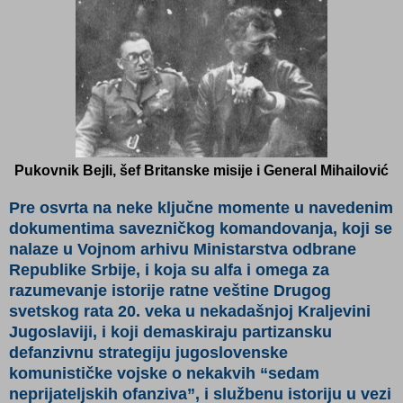
Pukovnik Bejli,
šef
Britanske misije i G
eneral Mihailović
Pre osvrta na neke ključne momente u navedenim
dokumentima savezničkog komandovanja, koji se
nalaze u Vojnom arhivu Ministarstva odbrane
Republike Srbije, i koja su alfa i omega za
razumevanje istorije ratne veštine Drugog
svetskog rata 20. veka u nekadašnjoj Kraljevini
Jugoslaviji, i koji demaskiraju partizansku
defanzivnu strategiju jugoslovenske
komunističke vojske o nekakvih “sedam
neprijateljskih ofanziva”, i službenu istoriju u vezi