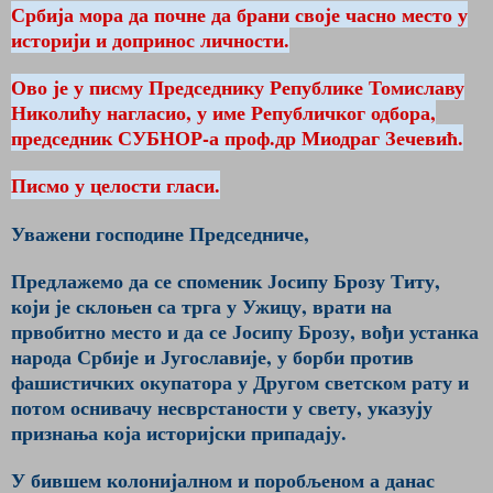
Србија мора да почне да брани своје часно место у
историји и допринос личности.
Ово је у писму Председнику Републике Томиславу
Николићу нагласио, у име Републичког одбора,
председник СУБНОР-а проф.др Миодраг Зечевић.
Писмо у целости гласи.
Уважени господине Председниче,
Предлажемо да се споменик Јосипу Брозу Титу,
који је склоњен са трга у Ужицу, врати на
првобитно место и да се Јосипу Брозу, вођи устанка
народа Србије и Југославије, у борби против
фашистичких окупатора у Другом светском рату и
потом оснивачу несврстаности у свету, указују
признања која историјски припадају.
У бившем колонијалном и поробљеном а данас