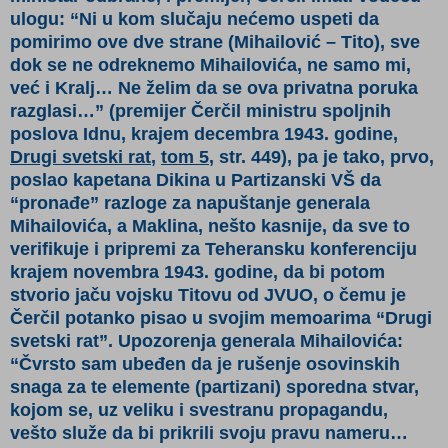
ulogu: “Ni u kom slučaju nećemo uspeti da
pomirimo ove dve strane (Mihailović – Tito), sve
dok se ne odreknemo Mihailovića, ne samo mi,
već i Kralj… Ne želim da se ova privatna poruka
razglasi…”
(premijer Čerčil ministru spoljnih
poslova Idnu, krajem decembra 1943. godine,
Drugi svetski rat
,
tom 5
, str. 449)
, pa je tako, prvo,
poslao kapetana Dikina u Partizanski VŠ da
“pronađe” razloge za napuštanje generala
Mihailovića, a Maklina, nešto kasnije, da sve to
verifikuje i pripremi za Teheransku konferenciju
krajem novembra 1943. godine, da bi potom
stvorio jaču vojsku Titovu od JVUO, o čemu je
Čerčil potanko pisao u svojim memoarima “Drugi
svetski rat”. Upozorenja generala Mihailovića:
“Čvrsto sam ubeđen da je rušenje osovinskih
snaga za te elemente (partizani) sporedna stvar,
kojom se, uz veliku i svestranu propagandu,
vešto služe da bi prikrili svoju pravu nameru…