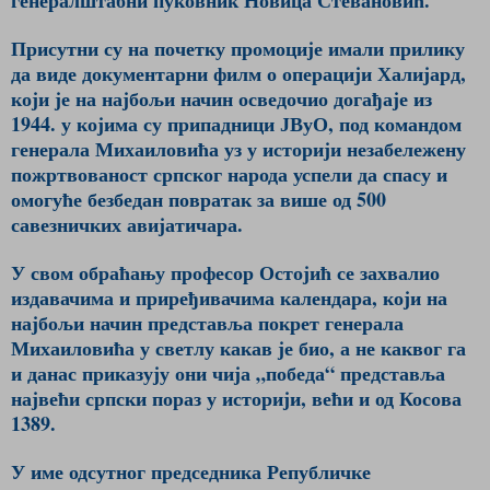
Присутни су на почетку промоције имали прилику
да виде документарни филм о операцији Халијард,
који је на најбољи начин осведочио догађаје из
1944. у којима су припадници ЈВуО, под командом
генерала Михаиловића уз у историји незабележену
пожртвованост српског народа успели да спасу и
омогуће безбедан повратак за више од 500
савезничких авијатичара.
У свом обраћању професор Остојић се захвалио
издавачима и приређивачима календара, који на
најбољи начин представља покрет генерала
Михаиловића у светлу какав је био, а не каквог га
и данас приказују они чија „победа“ представља
највећи српски пораз у историји, већи и од Косова
1389.
У име одсутног председника Републичке