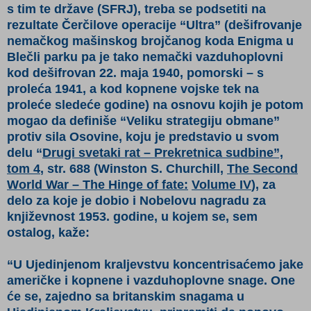
s tim te države (SFRJ), treba se podsetiti na
rezultate Čerčilove operacije “Ultra” (dešifrovanje
nemačkog mašinskog brojčanog koda Enigma u
Blečli parku pa je tako nemački vazduhoplovni
kod dešifrovan 22. maja 1940, pomorski – s
proleća 1941, a kod kopnene vojske tek na
proleće sledeće godine) na osnovu kojih je potom
mogao da definiše “Veliku strategiju obmane”
protiv sila Osovine, koju je predstavio u svom
delu
“
Drugi svetaki rat – Prekretnica sudbine”,
tom 4
, str. 688
(Winston S. Churchill,
The Second
World War – The Hinge of fate:
Volume IV
)
, za
delo za koje je dobio i Nobelovu nagradu za
književnost 1953. godine, u kojem se, sem
ostalog, kaže:
“U Ujedinjenom kraljevstvu koncentrisaćemo jake
američke i kopnene i vazduhoplovne snage. One
će se, zajedno sa britanskim snagama u