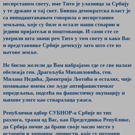
несврстаном свету, име Тито је улазница за Србију
у те државе и тај свет. Бивша демократска власт је
са ниподаштавањем говорила о несврстаним
земљама, које су биле и остале наши стварни и
једини пријатељи и поштоваоци. И сами сте се
уверили шта значи реч Тито у том свету и како Вас
и представнике Србије дочекују зато што сте из
његове земље.
Не бисмо желели да Bам набрајамо где се све налазе
обележја ген. Драгољуба Михаиловића, ген.
Милана Недића, Димитрија Љотића и осталих, чије
помињање имена све људе антифашистичког
опредељења, подсећа на фашистичку окупацију и
њихове улоге као стваралаца ужаса.
Републички одбор СУБНОР-а Србије из тих
разлога, тражи од Вас, као Председника Републике,
да Србија почне да брани своје часно место у
историји и допринос личности, које су потомци