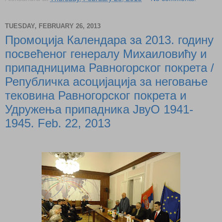
TUESDAY, FEBRUARY 26, 2013
Промоцијa Календара за 2013. годину
посвећеног генералу Михаиловићу и
припадницима Равногорског покрета /
Републичкa асоцијацијa за неговање
тековина Равногорског покрета и
Удружења припадника ЈвуО 1941-
1945. Feb. 22, 2013