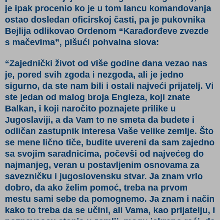
je ipak procenio ko je u tom lancu komandovanja
ostao dosledan oficirskoj časti, pa je pukovnika
Bejlija odlikovao Ordenom “Karađorđeve zvezde
s mačevima”, pišući pohvalna slova:
“Zajednički život od više godine dana vezao nas
je, pored svih zgoda i nezgoda, ali je jedno
sigurno, da ste nam bili i ostali najveći prijatelj. Vi
ste jedan od malog broja Engleza, koji znate
Balkan, i koji naročito poznajete prilike u
Jugoslaviji, a da Vam to ne smeta da budete i
odličan zastupnik interesa Vaše velike zemlje. Što
se mene lično tiče, budite uvereni da sam zajedno
sa svojim saradnicima, počevši od najvećeg do
najmanjeg, veran u postavljenim osnovama za
savezničku i jugoslovensku stvar. Ja znam vrlo
dobro, da ako želim pomoć, treba na prvom
mestu sami sebe da pomognemo. Ja znam i način
kako to treba da se učini, ali Vama, kao prijatelju, i