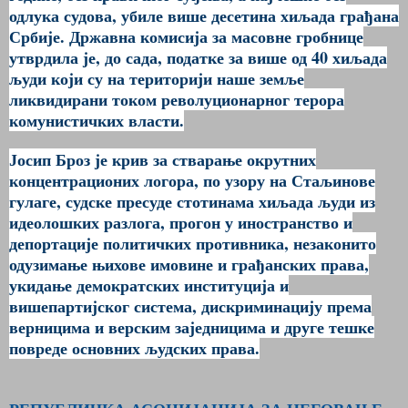
одлука судова, убиле више десетина хиљада грађана
Србије. Државна комисија за масовне гробнице
утврдила је, до сада, податке за више од 40 хиљада
људи који су на територији наше земље
ликвидирани током револуционарног терора
комунистичких власти.
Јосип Броз је крив за стварање окрутних
концентрационих логора, по узору на Стаљинове
гулаге, судске пресуде стотинама хиљада људи из
идеолошких разлога, прогон у иностранство и
депортације политичких противника, незаконито
одузимање њихове имовине и грађанских права,
укидање демократских институција и
вишепартијског система, дискриминацију према
верницима и верским заједницима и друге тешке
повреде основних људских права.