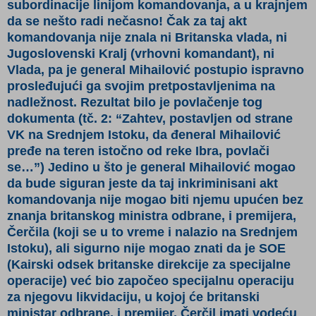
subordinacije linijom komandovanja, a u krajnjem
da se nešto radi nečasno! Čak za taj akt
komandovanja nije znala ni Britanska vlada, ni
Jugoslovenski Kralj (vrhovni komandant), ni
Vlada, pa je general Mihailović postupio ispravno
prosleđujući ga svojim pretpostavljenima na
nadležnost. Rezultat bilo je povlačenje tog
dokumenta (tč. 2: “Zahtev, postavljen od strane
VK na Srednjem Istoku, da đeneral Mihailović
pređe na teren istočno od reke Ibra, povlači
se…”) Jedino u što je general Mihailović mogao
da bude siguran jeste da taj inkriminisani akt
komandovanja nije mogao biti njemu upućen bez
znanja britanskog ministra odbrane, i premijera,
Čerčila (koji se u to vreme i nalazio na Srednjem
Istoku), ali sigurno nije mogao znati da je SOE
(Kairski odsek britanske direkcije za specijalne
operacije) već bio započeo specijalnu operaciju
za njegovu likvidaciju, u kojoj će britanski
ministar odbrane, i premijer, Čerčil imati vodeću