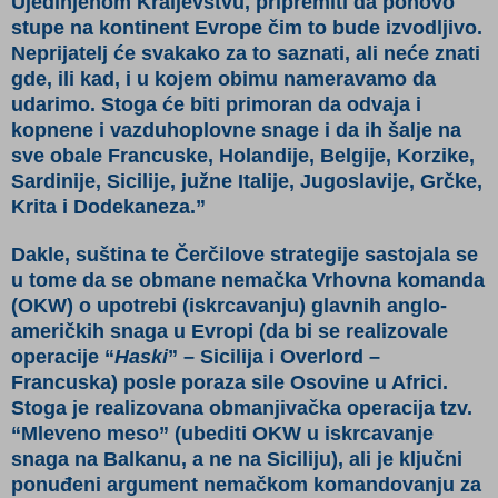
Ujedinjenom Kraljevstvu, pripremiti da ponovo
stupe na kontinent Evrope čim to bude izvodljivo.
Neprijatelj će svakako za to saznati, ali neće znati
gde, ili kad, i u kojem obimu nameravamo da
udarimo. Stoga će biti primoran da odvaja i
kopnene i vazduhoplovne snage i da ih šalje na
sve obale Francuske, Holandije, Belgije, Korzike,
Sardinije, Sicilije, južne Italije, Jugoslavije, Grčke,
Krita i Dodekaneza.”
Dakle, suština te Čerčilove strategije sastojala se
u tome da se obmane nemačka Vrhovna komanda
(OKW) o upotrebi (iskrcavanju) glavnih anglo-
američkih snaga u Evropi (da bi se realizovale
operacije “
Haski
” – Sicilija i Overlord –
Francuska) posle poraza sile Osovine u Africi.
Stoga je realizovana obmanjivačka operacija tzv.
“Mleveno meso” (ubediti OKW u iskrcavanje
snaga na Balkanu, a ne na Siciliju), ali je ključni
ponuđeni argument nemačkom komandovanju za