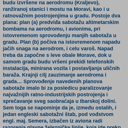
budu izvršene na aerodromu (Kraljevo),
ranžiranoj stanici i mostu na Moravi, kao i u
ratnovažnim postrojenjima u gradu. Postoje dva
plana: plan (a) predviđa sabotažu altimetarskim
bombama na aerodromu, i avionima, pri
istovremenom sprovođenju manjih sabotaža u
gradu. Plan (b) počiva na istovremenom napadu
jačih snaga na aerodrom, i celu varoš. Napad
treba da započne s leve obale Morave, dok u
samom gradu budu vršeni prekidi telefonskih
instalacija, minirana vozila i postavljanja uličnih
baraža. Krajnji cilj zauzimanje aerodroma i
grada… Sprovođenje navedenih planova
sabotaže imalo bi za posledicu paralizovanje
najvažnijih ratno-industrijskih postrojenja i
sprečavanje sveg saobraćaja u Ibarskoj dolini.
Sem toga se napominje da je, između ostalih, i
jedan engleski sabotažni štab, pod vođstvom
engl. maj. Semera, izbačen iz aviona radi
razorenja glavne železničke linije, koja ide preko