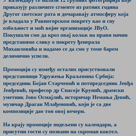
приказују различите сгменте из ратних година
Другог светског рата и дочаравају атмосферу која
је владала у Равногорском покрету као и сву
озбољност и моћ војне организације ЈВуО.
Покушали смо да кроз овај колаж на прави начин
представимо слику о покрету ђенерала
Михаиловића и надамо се да смо у томе барем
делимично успели.
Промоцији су између осталих присуствовали
представници Удружења Краљевина Србија:
председник Бојан Старчевић и потпредседник Јевђа
Јевђевић, професор др Спасоје Крунић, драмски
уметник Јово Осмајлић, историчар Немања Девић,
музичар Драган Млађеновић, који је са две
композиције дао тон овој вечери.
На крају промоције подељени су календари, а
присутни гости су позвани на скроман коктел.