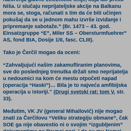
Niša. U slučaju neprijateljske akcije na Balkanu
mora se, stoga, računati s tim da će biti učinjen
pokušaj da se u jednom mahu izvrše izviđanje i
pripremanje sabotaže.”
(Br. 1473 – 43. god.
Einsatzgruppe “E”, Miler SS – Obersturmfuehrer”
AS, fond BIA, Dosije 1/II, fasc. CLIII)
.
Tako je Čerčil mogao da oceni:
“Zahvaljujući našim zakamufliranim planovima,
sve do poslednjeg trenutka držali smo neprijatelja
u nedoumici na kom će mestu otpočeti napad
(operacija “Haski”)… Bila je to najveća amfibijska
operacija u istoriji."
(
Drugi svetski rat:
tom V
, str.
33).
Međutim, VK JV (general Mihailović) nije mogao
znati za Čerčilovu “Veliku strategiju obmane”, čak
SOE ga nije obavestio ni o svojim “izgubljenim”