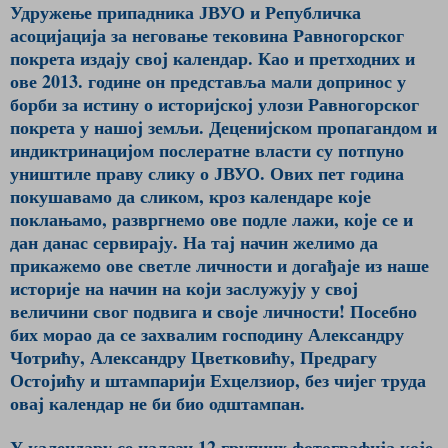
Удружење припадника ЈВУО и Републичка
асоцијација за неговање тековина Равногорског
покрета издају свој календар. Као и претходних и
ове 2013. године он представља мали допринос у
борби за истину о историјској улози Равногорског
покрета у нашој земљи. Деценијском пропагандом и
индиктринацијом послератне власти су потпуно
уништиле праву слику о ЈВУО. Ових пет година
покушавамо да сликом, кроз календаре које
поклањамо, развргнемо ове подле лажи, које се и
дан данас сервирају. На тај начин желимо да
прикажемо ове светле личности и догађаје из наше
историје на начин на који заслужују у свој
величини свог подвига и своје личности! Посебно
бих морао да се захвалим господину Александру
Чотрићу, Александру Цветковићу, Предрагу
Остојићу и штампарији Ехцелзиор, без чијег труда
овај календар не би био одштампан.
У календару се налази 12 групних фотографија које