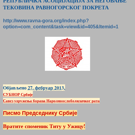
РЕПУБЛИЧКА АСОЦИЈАЦИЈА ЗА НЕГОВАЊЕ
ТЕКОВИНА РАВНОГОРСКОГ ПОКРЕТА
http://www.ravna-gora.org/index.php?
option=com_content&task=view&id=405&Itemid=1
Објављено
27. фебруар 2013.
СУБНОР Србије
Савез удружења бораца Народноослободилачког рата
Писмо Председнику Србије
Вратите споменик Титу у Ужицу!