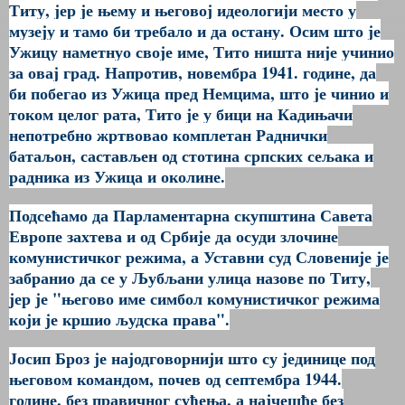
Титу, јер је њему и његовој идеологији место у
музеју и тамо би требало и да остану. Осим што је
Ужицу наметнуо своје име, Тито ништа није учинио
за овај град. Напротив, новембра 1941. године, да
би побегао из Ужица пред Немцима, што је чинио и
током целог рата, Тито је у бици на Кадињачи
непотребно жртвовао комплетан Раднички
батаљон, састављен од стотина српских сељака и
радника из Ужица и околине.
Подсећамо да Парламентарна скупштина Савета
Европе захтева и од Србије да осуди злочине
комунистичког режима, а Уставни суд Словеније је
забранио да се у Љубљани улица назове по Титу,
јер је "његово име симбол комунистичког режима
који је кршио људска права".
Јосип Броз је најодговорнији што су јединице под
његовом командом, почев од септембра 1944.
године, без правичног суђења, а најчешће без