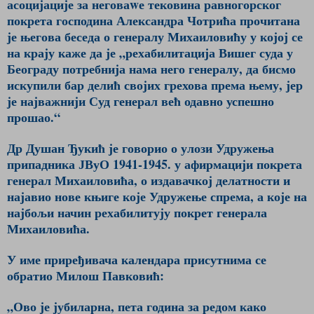
асоцијације за неговаwе тековина равногорског
покрета господина Александра Чотрића прочитана
је његова беседа о генералу Михаиловићу у којој се
на крају каже да је „рехабилитација Вишег суда у
Београду потребнија нама него генералу, да бисмо
искупили бар делић својих грехова према њему, јер
је најважнији Суд генерал већ одавно успешно
прошао.“
Др Душан Ђукић је говорио о улози Удружења
припадника ЈВуО 1941-1945. у афирмацији покрета
генерал Михаиловића, о издавачкој делатности и
најавио нове књиге које Удружење спрема, а које на
најбољи начин рехабилитују покрет генерала
Михаиловића.
У име приређивача календара присутнима се
обратио Милош Павковић:
„Ово је јубиларна, пета година за редом како