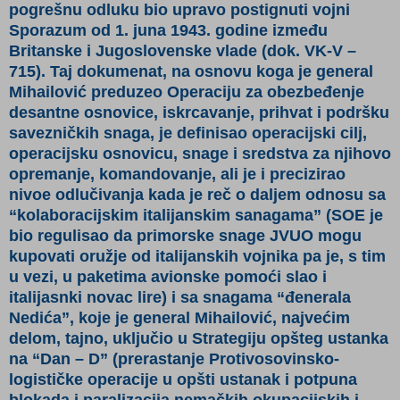
pogrešnu odluku bio upravo postignuti vojni
Sporazum od 1. juna 1943. godine između
Britanske i Jugoslovenske vlade
(dok. VK-V –
715)
. Taj dokumenat, na osnovu koga je general
Mihailović preduzeo Operaciju za obezbeđenje
desantne osnovice, iskrcavanje, prihvat i podršku
savezničkih snaga, je definisao operacijski cilj,
operacijsku osnovicu, snage i sredstva za njihovo
opremanje, komandovanje, ali je i precizirao
nivoe odlučivanja kada je reč o daljem odnosu sa
“kolaboracijskim italijanskim sanagama” (SOE je
bio regulisao da primorske snage JVUO mogu
kupovati oružje od italijanskih vojnika pa je, s tim
u vezi, u paketima avionske pomoći slao i
italijasnki novac lire) i sa snagama “đenerala
Nedića”, koje je general Mihailović, najvećim
delom, tajno, uključio u Strategiju opšteg ustanka
na “Dan – D” (prerastanje Protivosovinsko-
logističke operacije u opšti ustanak i potpuna