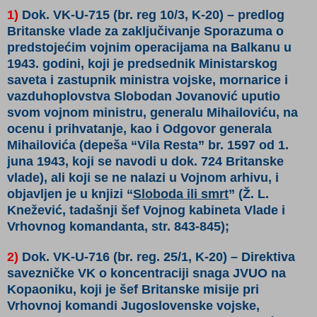
1)
Dok. VK-U-715 (br. reg 10/3, K-20)
– predlog
Britanske vlade za zaključivanje Sporazuma o
predstojećim vojnim operacijama na Balkanu u
1943. godini, koji je predsednik Ministarskog
saveta i zastupnik ministra vojske, mornarice i
vazduhoplovstva Slobodan Jovanović uputio
svom vojnom ministru, generalu Mihailoviću, na
ocenu i prihvatanje, kao i Odgovor generala
Mihailovića
(depeša “Vila Resta” br. 1597 od 1.
juna 1943, koji se navodi u dok. 724 Britanske
vlade)
, ali koji se ne nalazi u Vojnom arhivu, i
objavljen je u knjizi
“
Sloboda ili smrt
” (Ž. L.
Knežević, tadašnji šef Vojnog kabineta Vlade i
Vrhovnog komandanta, str. 843-845)
;
2)
Dok. VK-U-716 (br. reg. 25/1, K-20)
– Direktiva
savezničke VK o koncentraciji snaga JVUO na
Kopaoniku, koji je šef Britanske misije pri
Vrhovnoj komandi Jugoslovenske vojske,