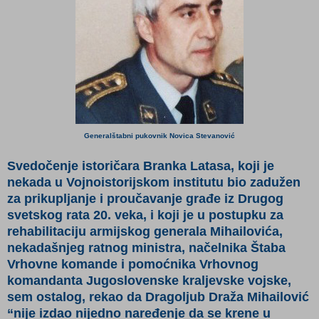
Generalštabni pukovnik Novica Stevanоvić
Svedočenje istoričara Branka Latasa, koji je
nekada u Vojnoistorijskom institutu bio zadužen
za prikupljanje i proučavanje građe iz Drugog
svetskog rata 20. veka, i koji je u postupku za
rehabilitaciju armijskog generala Mihailovića,
nekadašnjeg ratnog ministra, načelnika Štaba
Vrhovne komande i pomoćnika Vrhovnog
komandanta Jugoslovenske kraljevske vojske,
sem ostalog, rekao da Dragoljub Draža Mihailović
“nije izdao nijedno naređenje da se krene u