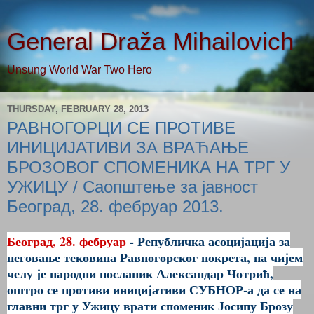
General Draža Mihailovich
Unsung World War Two Hero
THURSDAY, FEBRUARY 28, 2013
РАВНОГОРЦИ СЕ ПРОТИВЕ
ИНИЦИЈАТИВИ ЗА ВРАЋАЊЕ
БРОЗОВОГ СПОМЕНИКА НА ТРГ У
УЖИЦУ / Саопштење за јавност
Београд, 28. фебруар 2013.
Београд, 28. фебруар
- Републичка асоцијација за
неговање тековина Равногорског покрета, на чијем
челу је народни посланик Александар Чотрић,
оштро се противи иницијативи СУБНОР-а да се на
главни трг у Ужицу врати споменик Јосипу Брозу