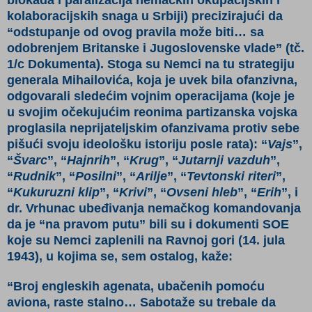
blokada i paralizacija nemačkih okupacijskih i
kolaboracijskih snaga u Srbiji) precizirajući da
“odstupanje od ovog pravila može biti… sa
odobrenjem Britanske i Jugoslovenske vlade”
(tč.
1/c Dokumenta)
. Stoga su Nemci na tu strategiju
generala Mihailovića, koja je uvek bila ofanzivna,
odgovarali sledećim vojnim operacijama (koje je
u svojim očekujućim reonima partizanska vojska
proglasila neprijateljskim ofanzivama protiv sebe
pišući svoju ideološku istoriju posle rata): “
Vajs
”,
“
Švarc
”, “
Hajnrih
”, “
Krug
”, “
Jutarnji vazduh
”,
“
Rudnik
”, “
Posilni
”, “
Arilje
”, “
Tevtonski riteri
”,
“
Kukuruzni klip
”, “
Krivi
”, “
Ovseni hleb
”, “
Erih
”, i
dr. Vrhunac ubeđivanja nemačkog komandovanja
da je “na pravom putu” bili su i dokumenti SOE
koje su Nemci zaplenili na Ravnoj gori (14. jula
1943), u kojima se, sem ostalog, kaže:
“Broj engleskih agenata, ubačenih pomoću
aviona, raste stalno… Sabotaže su trebale da