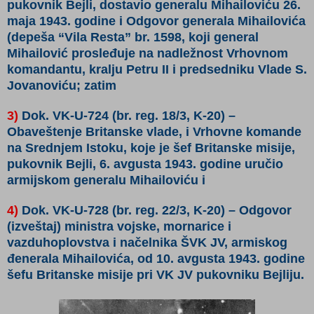
pukovnik Bejli, dostavio generalu Mihailoviću 26.
maja 1943. godine i Odgovor generala Mihailovića
(depeša “Vila Resta” br. 1598, koji general
Mihailović prosleđuje na nadležnost Vrhovnom
komandantu, kralju Petru II i predsedniku Vlade S.
Jovanoviću; zatim
3)
Dok. VK-U-724 (br. reg. 18/3, K-20)
–
Obaveštenje Britanske vlade, i Vrhovne komande
na Srednjem Istoku, koje je šef Britanske misije,
pukovnik Bejli, 6. avgusta 1943. godine uručio
armijskom generalu Mihailoviću i
4)
Dok. VK-U-728 (br. reg. 22/3, K-20)
– Odgovor
(izveštaj) ministra vojske, mornarice i
vazduhoplovstva i načelnika ŠVK JV, armiskog
đenerala Mihailovića, od 10. avgusta 1943. godine
šefu Britanske misije pri VK JV pukovniku Bejliju.