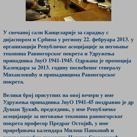
У свечаној сали Канцеларије за сарадњу с
дијаспором и Србима у региону 22. фебруара 2013. у
организацији Републичке асоцијације за неговање
тековина Равногорског покрета и Удружења
припадника ЈвуО 1941-1945. Одржана је промоција
Календара за 2013. годину посвећеног генералу
Михаиловићу и припадницима Равногорског
покрета.
Велики број присутних на овој вечери у име
Удружења припадника ЈвуО 1941-45 поздравио је др
Душан Ђукић, председник, у име Републичке
асоцијације за неговање тековина равногорског
покрета професор Предраг Остојић, у име
приређивача календара Милош Павковић и
генералштабни пуковник Новица Стевановић.