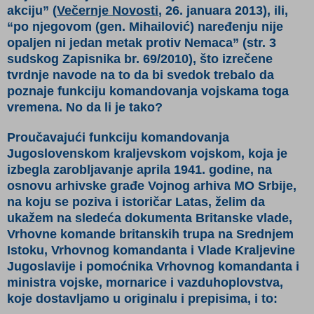
akciju”
(
Večernje Novosti
, 26. januara 2013)
, ili,
“po njegovom (gen. Mihailović) naređenju nije
opaljen ni jedan metak protiv Nemaca”
(str. 3
sudskog Zapisnika br. 69/2010)
, što izrečene
tvrdnje navode na to da bi svedok trebalo da
poznaje funkciju komandovanja vojskama toga
vremena. No da li je tako?
Proučavajući funkciju komandovanja
Jugoslovenskom kraljevskom vojskom, koja je
izbegla zarobljavanje aprila 1941. godine, na
osnovu arhivske građe Vojnog arhiva MO Srbije,
na koju se poziva i istoričar Latas, želim da
ukažem na sledeća dokumenta Britanske vlade,
Vrhovne komande britanskih trupa na Srednjem
Istoku, Vrhovnog komandanta i Vlade Kraljevine
Jugoslavije i pomoćnika Vrhovnog komandanta i
ministra vojske, mornarice i vazduhoplovstva,
koje dostavljamo u originalu i prepisima, i to: