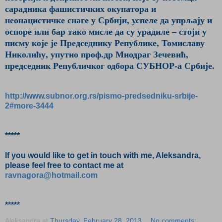
сарадника фашистичких окупатора и
неонацистичке снаге у Србији, успеле да упрљају и
оспоре или бар тако мисле да су урадиле – стоји у
писму које је Председнику Републике, Томиславу
Николићу, упутио проф.др Миодраг Зечевић,
председник Републичког одбора СУБНОР-а Србије.
http://www.subnor.org.rs/pismo-predsedniku-srbije-
2#more-3444
*****
If you would like to get in touch with me, Aleksandra,
please feel free to contact me at
ravnagora@hotmail.com
*****
Aleksandra
at
Thursday, February 28, 2013
No comments: