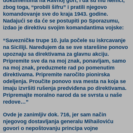
dokumentima na Ravnoj gori, i da su mu Nemci,
zbog toga, “probili šifru” i pratili njegovo
komandovanje sve do kraja 1943. godine.
Nadajući se da će se postupiti po Sporazumu,
izdao je direktivu svojim komandantima vojske:
“Savezničke trupe 10. jula počele su iskrcavanje
na Siciliji. Naređujem da se sve starešine ponovo
upoznaju sa direktivama za glavnu akciju.
Pripremite sve da na moj znak, ponavljam, samo
na moj znak, preduzmete rad po pomenutim
direktivama. Pripremite naročito pionirska
odeljenja. Proučite ponovo sva mesta na koja se
imaju izvršiti rušenja predviđena po direktivama.
Pripremajte moralno narod da se svrsta u naše
redove…”
Ovde je zanimljiv
dok. 716
, jer sam način
njegovog dostavljanja generalu Mihailoviću
govori o nepoštovanju principa vojne