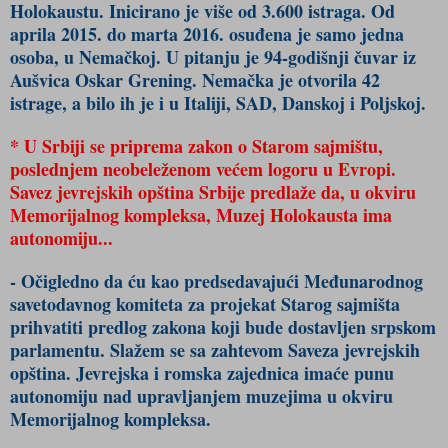
Holokaustu. Inicirano je više od 3.600 istraga. Od
aprila 2015. do marta 2016. osuđena je samo jedna
osoba, u Nemačkoj. U pitanju je 94-godišnji čuvar iz
Aušvica Oskar Grening. Nemačka je otvorila 42
istrage, a bilo ih je i u Italiji, SAD, Danskoj i Poljskoj.
* U Srbiji se priprema zakon o Starom sajmištu,
poslednjem neobeleženom većem logoru u Evropi.
Savez jevrejskih opština Srbije predlaže da, u okviru
Memorijalnog kompleksa, Muzej Holokausta ima
autonomiju...
- Očigledno da ću kao predsedavajući Međunarodnog
savetodavnog komiteta za projekat Starog sajmišta
prihvatiti predlog zakona koji bude dostavljen srpskom
parlamentu. Slažem se sa zahtevom Saveza jevrejskih
opština. Jevrejska i romska zajednica imaće punu
autonomiju nad upravljanjem muzejima u okviru
Memorijalnog kompleksa.