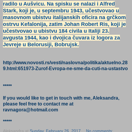
radilo u Aušvicu. Na spisku se nalazi i Alfred
Stark, koji je, u septembru 1943, učestvovao u
masovnom ubistvu italijanskih oficira na grčkom
ostrvu Kefalonija, zatim Johan Robert Ris, koji je
učestvovao u ubistvu 184 civila u Italiji 23.
avgusta 1944, kao i dvojica čuvara iz logora za
Jevreje u Belorusiji, Bobrujsk.
http://www.novosti.rs/vesti/naslovna/politika/aktuelno.28
9.html:651973-Zurof-Evropa-ne-sme-da-cuti-na-ustastvo
*****
If you would like to get in touch with me, Aleksandra,
please feel free to contact me at
ravnagora@hotmail.com
*****
Aleksandra
at
Sunday, February 26, 2017
No comments: