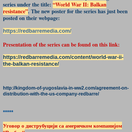
series under the
title:
“World War II: Balkan
resistance”
.
The new poster for the series has just been
posted on their webpage:
https://redbarremedia.com/
Presentation
of the series can be found on this link:
https://redbarremedia.com/cont
ent/world-war-ii-
the-balkan-
resistance/
http://kingdom-of-yugoslavia-in-ww2.com/agreement-on-
distribution-with-the-us-company-redbarre/
*****
Уговор о диструбуцији са америчком компанијом