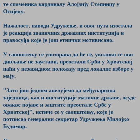
те споменика кардиналу Алојзију Степинцу у
Осијеку.
Нажалост, наводи Удружење, и овог пута изостала
је реакција званичних државних институција и
правосуђа које је још етнички мотивисано.
У саопштењу се упозорава да ће се, уколико се ово
дивљање не заустави, преостали Срби у Хрватској
наћи у незавидном положају пред локалне изборе у
мају.
"Зато још једном апелујемо да међународна
заједница, као и институције матичне државе, осуде
овакве појаве и заштите преостале Србе у
Хрватској", истиче се у саопштењу, које је
потписао генерални секретар Удружења Милојко
Будимир.