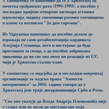
У саопштењу се напомиње да се у Хрватској од
почетка грађанског рата /1991-1995/, а посебно у
посљедње вријеме отворено заговара усташка
идеологија, подижу споменици ратним злочинцима
и плоче са натписом "За дом спремни".
Из Удружења напомињу да посебно долази до
изражаја не само рехабилитација кардинала
Алојзија Степинца, него и настојање да буде
проглашен за свеца, а да посебно забрињава
чињеница да на све ово нема ни реакције из ЕУ,
чији је Хрватска стални члан.
У саопштењу се подсјећа да и посљедњи извјештај
организације за људска права "Амнести
интернешнел" за 2016. годину говори да у
Хрватској још траје дискриминација Срба и Рома.
"Све ово указује да Влада Андреја Пленковића није
у стању или не жели да заустави оне који