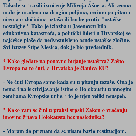
Takođe su tražili izručenje Milivoja Ašnera. Ali veoma
malo je urađeno na drugim poljima, recimo po pitanju
učenja o zločinima ustaša ili borbe protiv "ustaške
nostalgije". Tako je izložba u Jasenovcu bila
edukativna katastrofa, a politički lideri u Hrvatskoj se
najčešće plaše da nedvosmisleno osude ustaške zločine.
Svi izuzev Stipe Mesića, dok je bio predsednik.
* Kako gledate na ponovno bujanje ustaštva? Zašto
Evropa na to ćuti, a Hrvatska je članica EU?
- Ne ćuti Evropa samo kada su u pitanju ustaše. Ona je
nema i na iskrivljavanje istine o Holokaustu u mnogim
zemljama Evropske unije, i to je njen veliki neuspeh.
* Kako vam se čini u praksi srpski Zakon o vraćanju
imovine žrtava Holokausta bez naslednika?
- Moram da priznam da se nisam bavio restitucijom.