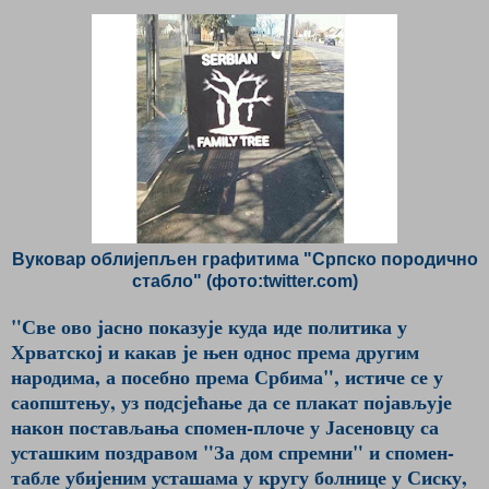
Вуковар облијепљен графитима "Српско породично
стабло" (фото:twitter.com)
"Све ово јасно показује куда иде политика у
Хрватској и какав је њен однос према другим
народима, а посебно према Србима", истиче се у
саопштењу, уз подсјећање да се плакат појављује
након постављања спомен-плоче у Јасеновцу са
усташким поздравом "За дом спремни" и спомен-
табле убијеним усташама у кругу болнице у Сиску,