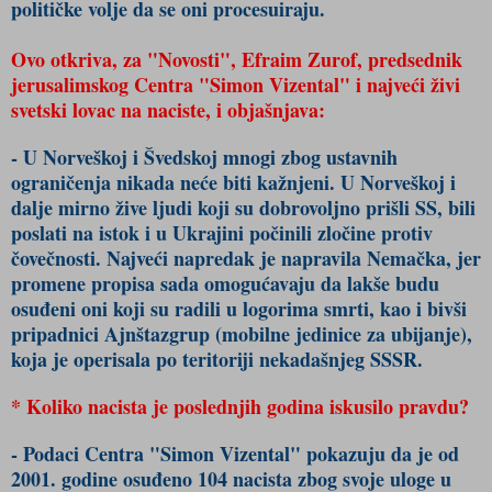
političke volje da se oni procesuiraju.
Ovo otkriva, za "Novosti", Efraim Zurof, predsednik
jerusalimskog Centra "Simon Vizental" i najveći živi
svetski lovac na naciste, i objašnjava:
- U Norveškoj i Švedskoj mnogi zbog ustavnih
ograničenja nikada neće biti kažnjeni. U Norveškoj i
dalje mirno žive ljudi koji su dobrovoljno prišli SS, bili
poslati na istok i u Ukrajini počinili zločine protiv
čovečnosti. Najveći napredak je napravila Nemačka, jer
promene propisa sada omogućavaju da lakše budu
osuđeni oni koji su radili u logorima smrti, kao i bivši
pripadnici Ajnštazgrup (mobilne jedinice za ubijanje),
koja je operisala po teritoriji nekadašnjeg SSSR.
* Koliko nacista je poslednjih godina iskusilo pravdu?
- Podaci Centra "Simon Vizental" pokazuju da je od
2001. godine osuđeno 104 nacista zbog svoje uloge u