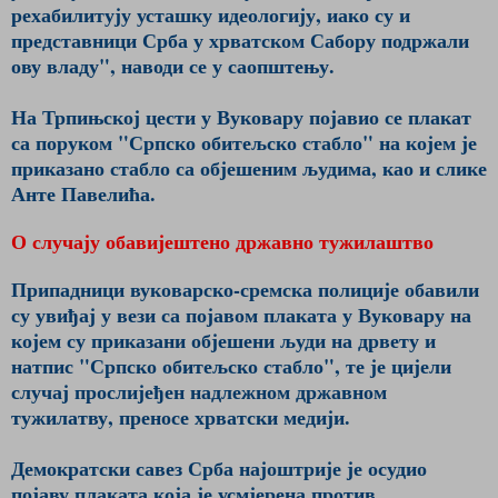
рехабилитују усташку идеологију, иако су и
представници Срба у хрватском Сабору подржали
ову владу", наводи се у саопштењу.
На Трпињској цести у Вуковару појавио се плакат
са поруком "Српско обитељско стабло" на којем је
приказано стабло са објешеним људима, као и слике
Анте Павелића.
О случају обавијештено државно тужилаштво
Припадници вуковарско-сремска полиције обавили
су увиђај у вези са појавом плаката у Вуковару на
којем су приказани објешени људи на дрвету и
натпис "Српско обитељско стабло", те је цијели
случај прослијеђен надлежном државном
тужилатву, преносе хрватски медији.
Демократски савез Срба најоштрије је осудио
појаву плаката која је усмјерена против