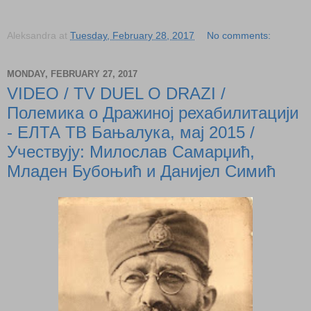
Aleksandra
at
Tuesday, February 28, 2017
No comments:
MONDAY, FEBRUARY 27, 2017
VIDEO / TV DUEL O DRAZI /
Полемика о Дражиној рехабилитацији
- ЕЛТА ТВ Бањалука, мај 2015 /
Учествују: Милослав Самарџић,
Младен Бубоњић и Данијел Симић