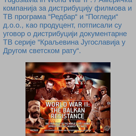
компанија за дистрибуцију филмова и
ТВ програма “Редбар“ и “Погледи“
д.о.о., као продуцент, потписали су
уговор о дистрибуцији документарне
ТВ серије “Краљевина Југославија у
Другом светском рату“.