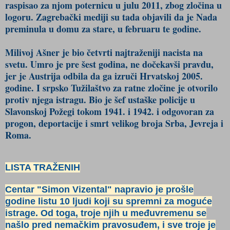
raspisao za njom poternicu u julu 2011, zbog zločina u
logoru. Zagrebački mediji su tada objavili da je Nada
preminula u domu za stare, u februaru te godine.
Milivoj Ašner je bio četvrti najtraženiji nacista na
svetu. Umro je pre šest godina, ne dočekavši pravdu,
jer je Austrija odbila da ga izruči Hrvatskoj 2005.
godine. I srpsko Tužilaštvo za ratne zločine je otvorilo
protiv njega istragu. Bio je šef ustaške policije u
Slavonskoj Požegi tokom 1941. i 1942. i odgovoran za
progon, deportacije i smrt velikog broja Srba, Jevreja i
Roma.
LISTA TRAŽENIH
Centar "Simon Vizental" napravio je prošle
godine listu 10 ljudi koji su spremni za moguće
istrage. Od toga, troje njih u međuvremenu se
našlo pred nemačkim pravosuđem, i sve troje je