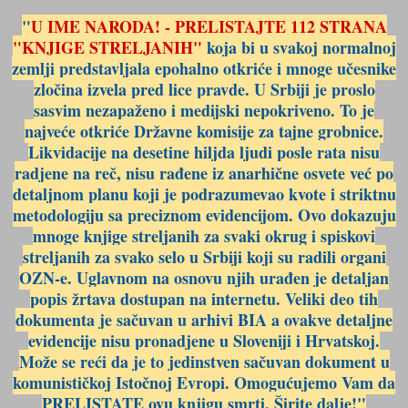
"
U IME NARODA! - PRELISTAJTE 112 STRANA
"KNJIGE STRELJANIH"
koja bi u svakoj normalnoj
zemlji predstavljala epohalno otkriće i mnoge učesnike
zločina izvela pred lice pravde. U Srbiji je proslo
sasvim nezapaženo i medijski nepokriveno. To je
najveće otkriće Državne komisije za tajne grobnice.
Likvidacije na desetine hiljda ljudi posle rata nisu
radjene na reč, nisu rađene iz anarhične osvete već po
detaljnom planu koji je podrazumevao kvote i striktnu
metodologiju sa preciznom evidencijom. Ovo dokazuju
mnoge knjige streljanih za svaki okrug i spiskovi
streljanih za svako selo u Srbiji koji su radili organi
OZN-e. Uglavnom na osnovu njih urađen je detaljan
popis žrtava dostupan na internetu. Veliki deo tih
dokumenta je sačuvan u arhivi BIA a ovakve detaljne
evidencije nisu pronadjene u Sloveniji i Hrvatskoj.
Može se reći da je to jedinstven sačuvan dokument u
komunističkoj Istočnoj Evropi. Omogućujemo Vam da
PRELISTATE ovu knjigu smrti. Širite dalje!"