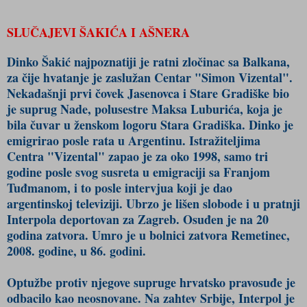
SLUČAJEVI ŠAKIĆA I AŠNERA
Dinko Šakić najpoznatiji je ratni zločinac sa Balkana,
za čije hvatanje je zaslužan Centar "Simon Vizental".
Nekadašnji prvi čovek Jasenovca i Stare Gradiške bio
je suprug Nade, polusestre Maksa Luburića, koja je
bila čuvar u ženskom logoru Stara Gradiška. Dinko je
emigrirao posle rata u Argentinu. Istražiteljima
Centra "Vizental" zapao je za oko 1998, samo tri
godine posle svog susreta u emigraciji sa Franjom
Tuđmanom, i to posle intervjua koji je dao
argentinskoj televiziji. Ubrzo je lišen slobode i u pratnji
Interpola deportovan za Zagreb. Osuđen je na 20
godina zatvora. Umro je u bolnici zatvora Remetinec,
2008. godine, u 86. godini.
Optužbe protiv njegove supruge hrvatsko pravosuđe je
odbacilo kao neosnovane. Na zahtev Srbije, Interpol je