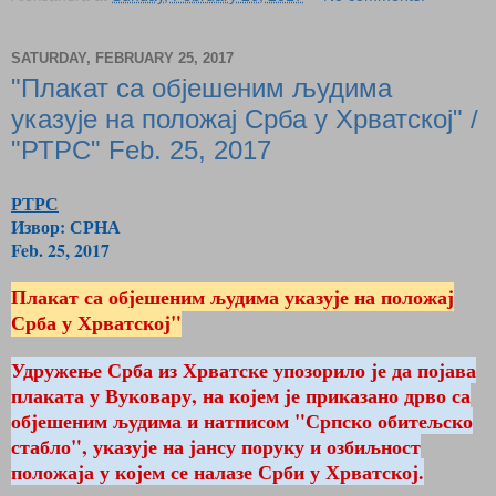
SATURDAY, FEBRUARY 25, 2017
"Плакат са објешеним људима
указује на положај Срба у Хрватској" /
"РТРС" Feb. 25, 2017
РТРС
Извор: СРНА
Feb. 25, 2017
Плакат са објешеним људима указује на положај
Срба у Хрватској"
Удружење Срба из Хрватске упозорило је да појава
плаката у Вуковару, на којем је приказано дрво са
објешеним људима и натписом "Српско обитељско
стабло", указује на јансу поруку и озбиљност
положаја у којем се налазе Срби у Хрватској.