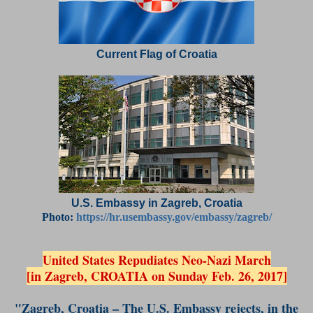
Current Flag of Croatia
U.S. Embassy in Zagreb, Croatia
Photo:
https://hr.usembassy.gov/embassy/zagreb/
United States Repudiates Neo-Nazi March
[in Zagreb, CROATIA on Sunday Feb. 26, 2017]
"Zagreb, Croatia – The U.S. Embassy rejects, in the