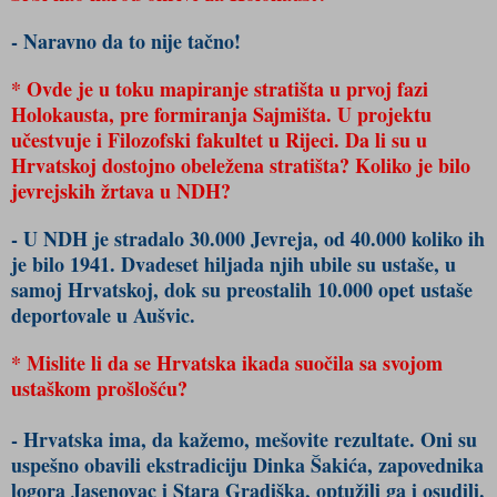
- Naravno da to nije tačno!
* Ovde je u toku mapiranje stratišta u prvoj fazi
Holokausta, pre formiranja Sajmišta. U projektu
učestvuje i Filozofski fakultet u Rijeci. Da li su u
Hrvatskoj dostojno obeležena stratišta? Koliko je bilo
jevrejskih žrtava u NDH?
- U NDH je stradalo 30.000 Jevreja, od 40.000 koliko ih
je bilo 1941. Dvadeset hiljada njih ubile su ustaše, u
samoj Hrvatskoj, dok su preostalih 10.000 opet ustaše
deportovale u Aušvic.
* Mislite li da se Hrvatska ikada suočila sa svojom
ustaškom prošlošću?
- Hrvatska ima, da kažemo, mešovite rezultate. Oni su
uspešno obavili ekstradiciju Dinka Šakića, zapovednika
logora Jasenovac i Stara Gradiška, optužili ga i osudili.