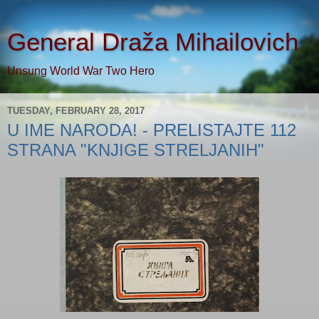
General Draža Mihailovich
Unsung World War Two Hero
TUESDAY, FEBRUARY 28, 2017
U IME NARODA! - PRELISTAJTE 112
STRANA "KNJIGE STRELJANIH"