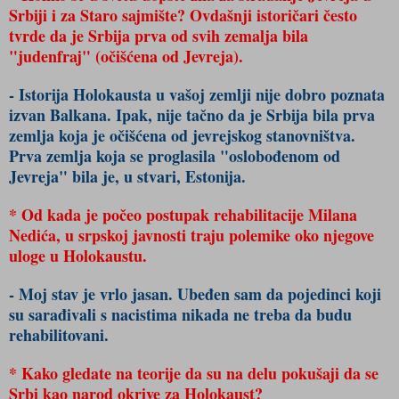
Srbiji i za Staro sajmište? Ovdašnji istoričari često
tvrde da je Srbija prva od svih zemalja bila
"judenfraj" (očišćena od Jevreja).
- Istorija Holokausta u vašoj zemlji nije dobro poznata
izvan Balkana. Ipak, nije tačno da je Srbija bila prva
zemlja koja je očišćena od jevrejskog stanovništva.
Prva zemlja koja se proglasila "oslobođenom od
Jevreja" bila je, u stvari, Estonija.
* Od kada je počeo postupak rehabilitacije Milana
Nedića, u srpskoj javnosti traju polemike oko njegove
uloge u Holokaustu.
- Moj stav je vrlo jasan. Ubeđen sam da pojedinci koji
su sarađivali s nacistima nikada ne treba da budu
rehabilitovani.
* Kako gledate na teorije da su na delu pokušaji da se
Srbi kao narod okrive za Holokaust?