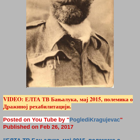
VIDEO: ЕЛТА ТВ Бањалука, мај 2015, полемика о
Дражиној рехабилитацији.
Posted on You Tube by "
PoglediKragujevac
"
Published on Feb 26, 2017