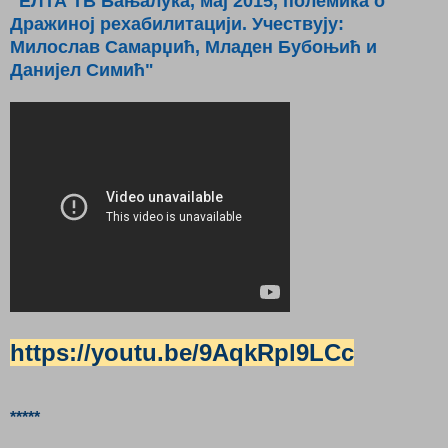
"ЕЛТА ТВ Бањалука, мај 2015, полемика о
Дражиној рехабилитацији. Учествују:
Милослав Самарџић, Младен Бубоњић и
Данијел Симић"
https://youtu.be/9AqkRpl9LCc
*****