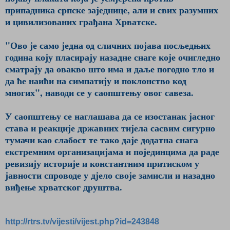
припадника српске заједнице, али и свих разумних
и цивилизованих грађана Хрватске.
"Ово је само једна од сличних појава посљедњих
година коју пласирају назадне снаге које очигледно
сматрају да овакво што има и даље погодно тло и
да ће наићи на симпатију и поклонство код
многих", наводи се у саопштењу овог савеза.
У саопштењу се наглашава да се изостанак јасног
става и реакције државних тијела сасвим сигурно
тумачи као слабост те тако даје додатна снага
екстремним организацијама и појединцима да раде
ревизију историје и константним притиском у
јавности спроводе у дјело своје замисли и назадно
виђење хрватског друштва.
http://rtrs.tv/vijesti/vijest.php?id=243848