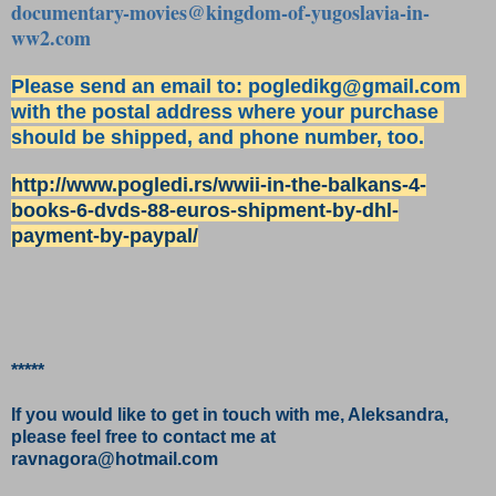
documentary-movies@kingdom-of-yugoslavia-in-
ww2.com
Please send an email to: 
pogledikg@gmail.com
with the postal address where your purchase 
should be shipped, and phone number, too.
http://www.pogledi.rs/wwii-in-the-balkans-4-
books-6-dvds-88-euros-shipment-by-dhl-
payment-by-paypal/
*****
If you would like to get in touch with me, Aleksandra, 
please feel free to contact me at 
ravnagora@hotmail.com