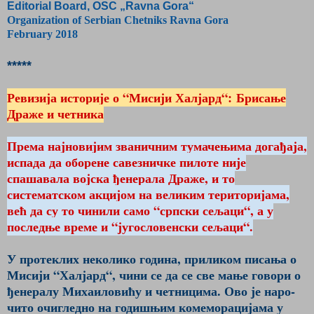
Editorial Board, OSC „Ravna Gora“
Organization of Serbian Chetniks Ravna Gora
February 2018
*****
Ревизија историје о “Мисији Халјард“: Брисање
Драже и четника
Према најновијим званичним тумачењима догађаја,
испада да оборене савезничке пилоте није
спашавала војска ђенерала Драже, и то
систематском акцијом на великим територијама,
већ да су то чинили само “српски сељаци“, а у
последње време и “југословенски сељаци“.
У протеклих неколико година, приликом писања о
Мисији “Халјард“, чини се да се све мање говори о
ђенералу Михаиловићу и четницима. Ово је наро­
чито очигледно на годишњим ко­меморацијама у