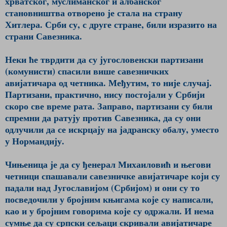
хрватског, муслиманског и албанског
становништва отворено је стала на страну
Хитлера. Срби су, с друге стране, били изразито на
страни Савезника.
Неки ће тврдити да су југословенски партизани
(комунисти) спасили више савезничких
авијатичара од четника. Међутим, то није случај.
Пар­тизани, практично, нису пос­то­јали у Србији
скоро све време рата. Заправо, партизани су били
спремни да ратују против Савезника, да су они
одлучили да се искрцају на јадранску обалу, уместо
у Нормандију.
Чињеница је да су ђенерал Михаиловић и његови
четници спашавали савезничке авијатичаре који су
падали над Југославијом (Србијом) и они су то
посведочили у бројним књигама које су написали,
као и у бројним говорима које су одржали. И нема
сумње да су српски сељаци скривали авијатичаре