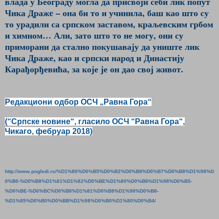
влада у Београду могла да присвоји себи лик попут
Чика Дражe – она би то и учинила, баш као што су
то урадили са српском заставом, краљевским грбом
и химном… Али, зато што то не могу, они су
приморани да стално покушавају да униште лик
Чика Драже, као и српски народ и Династију
Карађорђевића, за које је он дао свој живот.
Редакциони одбор ОСЧ „Равна Гора“
(“Српске новине“, гласило ОСЧ “Равна Гора“,
Чикаго, фебруар 2018)
http://www.pogledi.rs/%D1%80%D0%B5%D0%B2%D0%B8%D0%B7%D0%B8%D1%98%D
0%B0-%D0%B8%D1%81%D1%82%D0%BE%D1%80%D0%B8%D1%98%D0%B5-
%D0%BE-%D0%BC%D0%B8%D1%81%D0%B8%D1%98%D0%B8-
%D1%85%D0%B0%D0%BB%D1%98%D0%B0%D1%80%D0%B4/