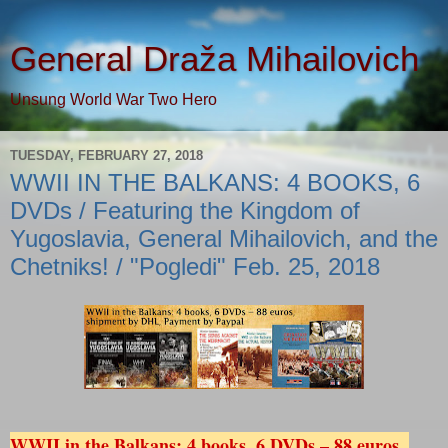
General Draža Mihailovich
Unsung World War Two Hero
TUESDAY, FEBRUARY 27, 2018
WWII IN THE BALKANS: 4 BOOKS, 6
DVDs / Featuring the Kingdom of
Yugoslavia, General Mihailovich, and the
Chetniks! / "Pogledi" Feb. 25, 2018
WWII in the Balkans: 4 books, 6 DVDs – 88 euros, 