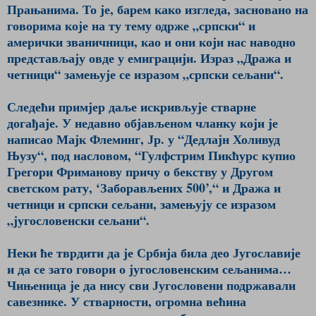
Прањанима. То је, барем како изгледа, засновано на
го­ворима које на ту тему одрже „срп­ски“ и
амерички званичници, као и они који нас наводно
представљају овде у емиграцији. Израз „Дража и
четници“ замењује се изразом „српски сељани“.
Следећи примјер даље искривљује стварне
догађаје. У недавно објављеном чланку који је
написао Мајк Флеминг, Јр. у “Дедлајн Холивуд
Њузу“, под насловом, “Гулфстрим Пикћурс купио
Грегори Фри­манову причу о бекству у Другом
светском рату, ‘Заборављених 500’,“ и Дража и
четници и српски сељани, замењују се изразом
„југословенски сељани“.
Неки ће тврдити да је Србија била део Југославије
и да се зато говори о југословенским сељанима…
Чињеница је да нису сви Југословени подржавали
савезнике. У стварности, огромна већина