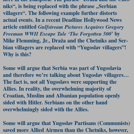
niks“, is being replaced with the phra­se „Serbian
villagers“. The follo­wing exa­mple further distorts
actual events. In a recent Deadline Holly­wood News
article entitled
Gulfstre­am Pictures Acquires Gregory
’ by
Free­­man WWII Escape Tale ‘The For­gotten 500
Mike Flemming, Jr., Draža and the Chetniks and Ser­
bian villagers are replaced with “Yugoslav villagers”!
Why is this?
Some will argue that Serbia was part of Yugoslavia
and therefore we’re talking about Yugoslav villagers…
The fact is, not all Yugoslavs were suppor­ting the
Allies. In reality, the overwhelming majority of
Croatian, Muslim and Albanian population openly
sided with Hitler. Serbians on the other hand
overwhelmingly sided with the Allies.
Some will argue that Yugoslav Partisans (Communists)
saved more Allied Airmen than the Chetniks, however,