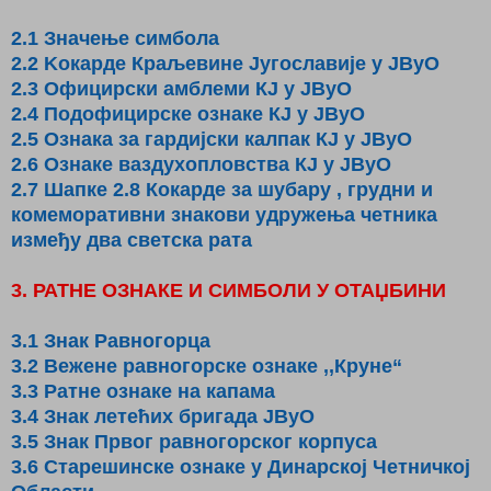
2.1 Значење симбола
2.2 Kокарде Краљевине Југославије у ЈВуО
2.3 Официрски амблеми КЈ у ЈВуО
2.4 Подофицирске ознаке КЈ у ЈВуО
2.5 Ознака за гардијски калпак КЈ у ЈВуО
2.6 Ознаке ваздухопловства КЈ у ЈВуО
2.7 Шапке 2.8 Кокарде за шубару , грудни и
комеморативни знакови удружења четника
између два светска рата
3. РАТНЕ ОЗНАКЕ И СИМБОЛИ У ОТАЏБИНИ
3.1 Знак Равногорца
3.2 Вежене равногорске ознаке ,,Круне“
3.3 Ратне ознаке на капама
3.4 Знак летећих бригада ЈВуО
3.5 Знак Првог равногорског корпуса
3.6 Старешинске ознаке у Динарској Четничкој