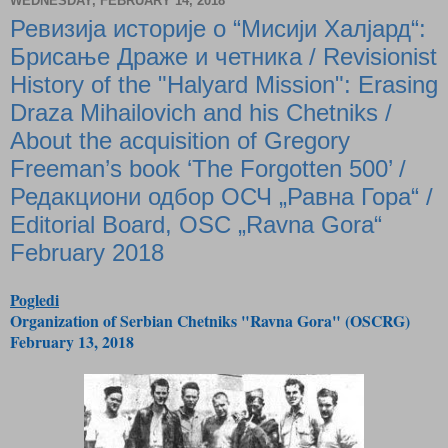
WEDNESDAY, FEBRUARY 14, 2018
Ревизија историје о “Мисији Халјард“:
Брисање Драже и четника / Revisionist
History of the "Halyard Mission": Erasing
Draza Mihailovich and his Chetniks /
Аbout the acquisition of Gregory
Freeman’s book ‘The Forgotten 500’ /
Редакциони одбор ОСЧ „Равна Гора“ /
Editorial Board, OSC „Ravna Gora“
February 2018
Pogledi
Organization of Serbian Chetniks "Ravna Gora" (OSCRG)
February 13, 2018