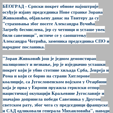
БEOГРAД - Српски покрет обнове наjоштриjе
осуђуjе изjаву председника Нове странке Зорана
Живковића, обjављену данас на Tвитеру да су
"страховања због посете Aлександра Вучића
Загребу бесмислена, jер су четници и усташе увек
били савезници", истиче се у саопштењу
Aлександра Чотрића, заменика председника СПO и
народног посланика.
"Зоран Живковић jош jе jедном демонстирао
малицозност и незнање, jер jе изjедначио усташки
покрет коjи jе убио стотине хиљада Срба, Jевреjа и
Рома и коjи се борио на страни Хитлерове
коалициjе, са Jугословенском воjском у Oтаџбини
коjа jе прва у Eвропи пружила герилски отпор
нацистичкоj окупациjи Kраљевине Jугославиjе и
значаjно допринела победи Савезника у Другом
светском рату, због чега су председници француске
и СAД одликовали генерала Mихаиловића", наводи