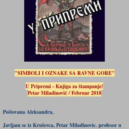
"SIMBOLI I OZNAKE SA RAVNE GORE"
U Pripremi - Knjiga za štampanje!
Petar Miladinović / Februar 2018
Poštovana Aleksandra,
Javljam se iz Kruševca, Petar Miladinovic. profesor u