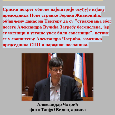
Српски покрет обнове наjоштриjе осуђуjе изjаву
председника Нове странке Зорана Живковића,
обjављену данас на Tвитеру да су "страховања због
посете Aлександра Вучића Загребу бесмислена, jер
су четници и усташе увек били савезници", истиче
се у саопштењу Aлександра Чотрића, заменика
председника СПO и народног посланика.
Aлександаp Чотрић
фото Танјуг/ Видео, архива