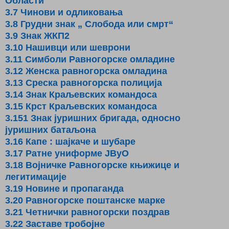
Области
3.7 Чинови и одликовања
3.8 Грудни знак „ Слобода или смрт“
3.9 Знак ЖКП2
3.10 Нашивци или шеврони
3.11 Симболи Равногорске омладине
3.12 Женска равногорска омладина
3.13 Среска равногорска полиција
3.14 Знак Краљевских командоса
3.15 Крст Краљевских командоса
3.151 Знак јуришних бригада, односно
јуришних батаљона
3.16 Капе : шајкаче и шубаре
3.17 Ратне униформе ЈВуО
3.18 Војничке Равногорске књижице и
легитимације
3.19 Новине и пропаганда
3.20 Равногорске поштанске марке
3.21 Четнички равногорски поздрав
3.22 Заставе тробојне