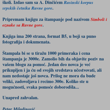
školi. Izdao sam sa A. Dinčićem
Rasinski korpus
.
srpskih četnika Ravne gore
Pripremam knjigu za štampanje pod nazivom
Simboli i
.
oznake sa Ravne gore
Knjiga ima 200 strana, format B5, u boji sa puno
fotografija i dokumenata.
Štampala bi se u tiražu 1000 primeraka i cena
štampanja je 3000e. Zamolio bih da objavite poziv na
vašem blogu za pomoć. Jedan deo novca je već
prikupljen i ja ću od svojih sredstava učestvovati, ali
nam nedostaje još novca. Prilog ne mora da bude
veliki, zadovoljava i recimo 300e. Koliko ste u
mogućnosti, svaka pomoće doborodšla...
Unapred zahvalan.
Petar Miladinović