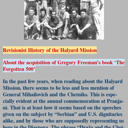
Revisionist History of the Halyard Mission
Аbout the acquisition of Gregory Freeman’s book ‘The
Forgotten 500’
In the past few years, when reading about the Halyard
Mi­ssion, there seems to be less and less mention of
General Mihai­lovich and the Chetniks. This is espe­
cially evident at the annual co­mme­mo­ration at Pra­nja­
ni. That is at least how it seems based on the speeches
given on the subject by “Serbian” and U.S. dignitaries
alike, and by those who are suppo­se­dly repre­senting us
here in the Dia­s­pora. The phrase “Draža and the Chet­