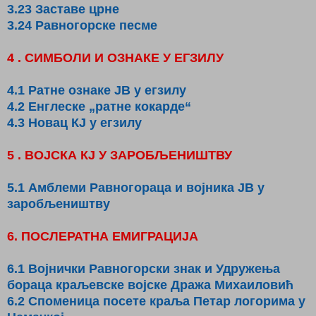
3.23 Заставе црне
3.24 Равногорске песме
4 . СИМБОЛИ И ОЗНАКЕ У ЕГЗИЛУ
4.1 Ратне ознаке ЈВ у егзилу
4.2 Енглеске „ратне кокарде“
4.3 Новац КЈ у егзилу
5 . ВОЈСКА КЈ У ЗАРОБЉЕНИШТВУ
5.1 Амблеми Равногораца и војника ЈВ у
заробљеништву
6. ПОСЛЕРАТНА ЕМИГРАЦИЈА
6.1 Војнички Равногорски знак и Удружења
бораца краљевске војске Дража Михаиловић
6.2 Споменица посете краља Петар логорима у