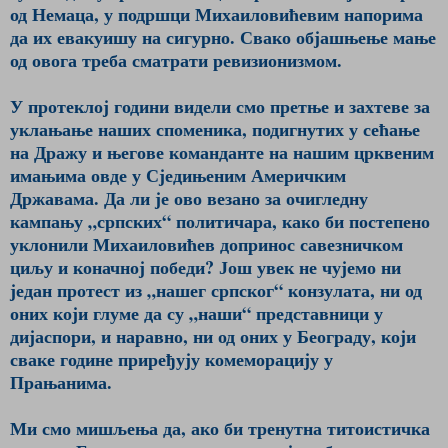
од Немаца, у подршци Михаиловићевим напорима
да их евакуишу на сигурно. Свако објашњење мање
од овога треба сматрати ревизионизмом.
У протеклој години видели смо претње и захтеве за
уклањање наших споменика, подигнутих у сећање
на Дражу и његове команданте на нашим црквеним
имањима овде у Сједињеним Америчким
Државама. Да ли је ово везано за очигледну
кампању „српских“ политичара, како би постепено
уклонили Михаиловићев допринос савезничком
циљу и коначној победи? Још увек не чујемо ни
један протест из „нашег српског“ конзулата, ни од
оних који глуме да су „наши“ представници у
дијаспори, и наравно, ни од оних у Београду, који
сваке године приређују комеморацију у
Прањанима.
Ми смо мишљења да, ако би тренутна титоистичка