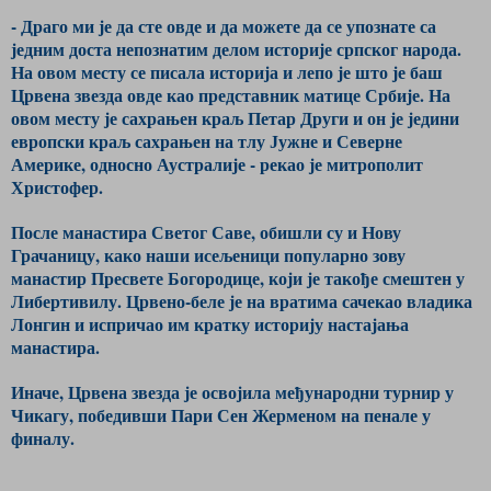
- Драго ми је да сте овде и да можете да се упознате са
једним доста непознатим делом историје српског народа.
На овом месту се писала историја и лепо је што је баш
Црвена звезда овде као представник матице Србије. На
овом месту је сахрањен краљ Петар Други и он је једини
европски краљ сахрањен на тлу Јужне и Северне
Америке, односно Аустралије - рекао је митрополит
Христофер.
После манастира Светог Саве, обишли су и Нову
Грачаницу, како наши исељеници популарно зову
манастир Пресвете Богородице, који је такође смештен у
Либертивилу. Црвено-беле је на вратима сачекао владика
Лонгин и испричао им кратку историју настајања
манастира.
Иначе, Црвена звезда је освојила међународни турнир у
Чикагу, победивши Пари Сен Жерменом на пенале у
финалу.