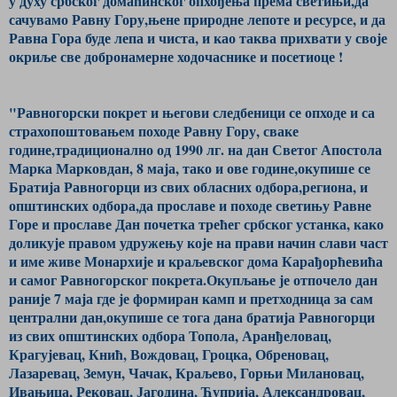
у духу србског домаћинског опхођења према светињи,да
сачувамо Равну Гору,њене природне лепоте и ресурсе, и да
Равна Гора буде лепа и чиста, и као таква прихвати у своје
окриље све добронамерне ходочаснике и посетиоце !
"Равногорски покрет и његови следбеници се опходе и са
страхопоштовањем походе Равну Гору, сваке
године,традиционално од 1990 лг. на дан Светог Апостола
Марка Марковдан, 8 маја, тако и ове године,окупише се
Братија Равногорци из свих обласних одбора,региона, и
општинских одбора,да прославе и походе светињу Равне
Горе и прославе Дан почетка трећег србског устанка, како
доликује правом удружењу које на прави начин слави част
и име живе Монархије и краљевског дома Карађорћевића
и самог Равногорског покрета.Окупљање је отпочело дан
раније 7 маја где је формиран камп и претходница за сам
централни дан,окупише се тога дана братија Равногорци
из свих општинских одбора Топола, Аранђеловац,
Крагујевац, Кнић, Вождовац, Гроцка, Обреновац,
Лазаревац, Земун, Чачак, Краљево, Горњи Милановац,
Ивањица, Рековац, Јагодина, Ћуприја, Александровац,