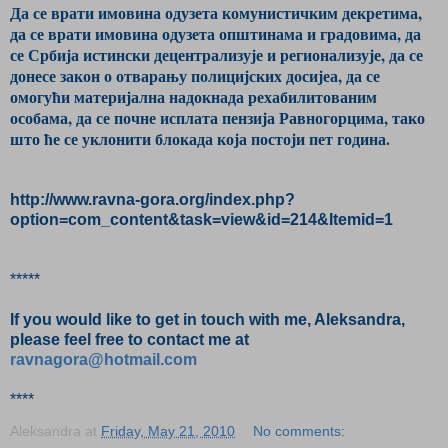
Да се врати имовина одузета комунистичким декретима,
да се врати имовина одузета општинама и градовима, да
се Србија истински децентрализује и регионализује, да се
донесе закон о отварању полицијских досијеа, да се
омогући материјална надокнада рехабилитованим
особама, да се почне исплата пензија Равногорцима, тако
што ће се уклонити блокада која постоји пет година.
http://www.ravna-gora.org/index.php?
option=com_content&task=view&id=214&Itemid=1
*****
If you would like to get in touch with me, Aleksandra,
please feel free to contact me at
ravnagora@hotmail.com
****
Aleksandra
at
Friday, May 21, 2010
No comments: