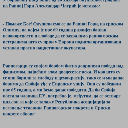
на Равној Гори Александар Чотрић је истакао:
- Помаже Бог! Окупили смо се на Равној Гори, на српском
Олимпу, на којем је пре 69 година развијен барјак
непокорсности и слободе да се захвалимо равногорским
ветеранима што су први у Европи подигли организовани
устанак против нацистичког окупатора.
Равногорци су својом борбом битно допринели победи над
фашизмом, највећим злом двадесетог века. И као што су
се они борили за слободу и демократију, тако се и ми данас
боримо да Србија уђе у Европску унију. Они су победили
пре 65 година, а ми ћемо данас победити. Да би Србија
постала чланица ЕУ, потребно је, међутим, да се остваре
циљеви за које се залажу Републичка асоцијација за
неговање тековина Равногорског покрета и Српски
покрете обнове: