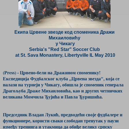
Екипа Црвене звезде код споменика Дражи
Михаиловићу
у Чикагу
Serbia's "Red Star" Soccer Club
at St. Sava Monastery, Libertyville IL May 2010
(Press) - Црвено-бели на Дражином споменику!
Експедиција Фудбалског клуба „Црвена звезда", која се
налази на турнеји у Чикагу, обишла је споменик генерала
Драгољуба Драже Михаиловића, као и других четничких
великана Момчила Ђујића и Павла Ђуришића.
Председник Владан Лукић, предводећи своје фудбалере и
функционере, користи сваки слободан тренутак у паузи
између тренинга и утакмица да обиђе велику српску