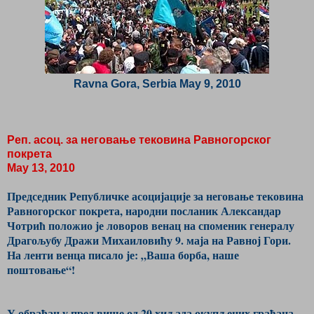
Ravna Gora, Serbia May 9, 2010
Реп. асоц. за неговање тековина Равногорског
покрета
May 13, 2010
Председник Републичке асоцијације за неговање тековина
Равногорског покрета, народни посланик Александар
Чотрић положио је ловоров венац на споменик генералу
Драгољубу Дражи Михаиловићу 9. маја на Равној Гори.
На ленти венца писало је: „Ваша борба, наше
поштовање“!
У обраћању пред више од 20 хиљада окупљених грађана