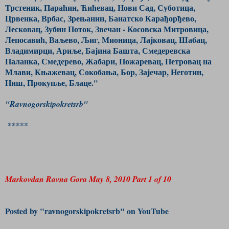
Трстеник, Параћин, Ћићевац, Нови Сад, Суботица,
Црвенка, Врбас, Зрењанин, Банатско Карађорђево,
Лесковац, Зубин Поток, Звечан - Косовска Митровица,
Лепосавић, Ваљево, Љиг, Мионица, Лајковац, Шабац,
Владимирци, Ариље, Бајина Башта, Смедеревска
Паланка, Смедерево, Жабари, Пожаревац, Петровац на
Млави, Књажевац, Сокобања, Бор, Зајечар, Неготин,
Ниш, Прокупље, Блаце."
"Ravnogorskipokretsrb"
*****
Markovdan Ravna Gora May 8, 2010 Part 1 of 10
Posted by "ravnogorskipokretsrb" on YouTube