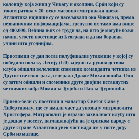
колонију која живи у Чикагу и околини. Срби који су
током ратова у 20. веку масовно емигрирали преко
Атлантика највише су се насељавали око Чикага и, према
незваничним информацијама, тренутно их тамо има више
од 400.000. Већина њих се труди да, на што је могуће бољи
начин, угости посетиоце из Београда и да им боравак
учини што угоднијим.
Првотимци су дан после полуфиналне утакмице у којој су
победили пољску Легију (1:0) заједно са руководством
клуба обишли велелепни споменик команданта четника из
Другог светског рата, генерала Драже Михаиловића. Они
су затим обишли и споменике друге двојице истакнутих
четничких вођа Момчила Ђујића и Павла Ђуришића.
Црвено-бели су посетили и манастир Светог Саве у
Либертивилу, где су имали част да упознају митрополита
Христофера. Митрополит је изразио захвалност клубу што
је дошао у посету, наглашавајући да је српском народу с
друге стране Атлантика увек част када им у госте дођу
Срби из матице.