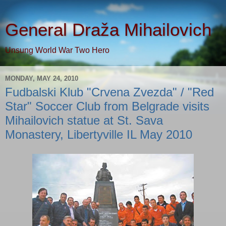
General Draža Mihailovich
Unsung World War Two Hero
MONDAY, MAY 24, 2010
Fudbalski Klub "Crvena Zvezda" / "Red
Star" Soccer Club from Belgrade visits
Mihailovich statue at St. Sava
Monastery, Libertyville IL May 2010