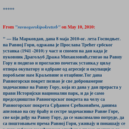
*****
From
"
on May 10, 2010:
ravnogorskipokretsrb"
" — На Марковдан, дана 8 маја 2010-ог. лета Господњег.
на Равној Гори, одржана је Прослава Трећег србског
устанка (1941 -2010) у част и спомен на дан када је
пуковник Драгољуб Дража Михаиловић,стигао на Равну
Гору и подигао и прогласио почетак устанка,у циљу
отпора окупатору и одбране од агресије и окупације
поробљене нам Краљевине и отаџбине.Тог дана
Равногорски покрет позвао је све добронамерне
ходочаснике на Равну Гору, која из дана у дан прераста у
прави Историјски национални парк, и да је само
председништво Равногорског покрета на челу са
Равногорског покрета Срђаном Срећковићем, данима
апеловао на сву браћу и сестре ходочаснике Равне Горе,
све који дођу на Равну Гору, да се максимално потруде, да
са поштовањем према Равној Гори, уживају и понашају се