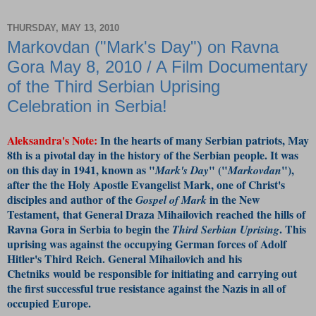
THURSDAY, MAY 13, 2010
Markovdan ("Mark's Day") on Ravna
Gora May 8, 2010 / A Film Documentary
of the Third Serbian Uprising
Celebration in Serbia!
Aleksandra's Note:
In the hearts of many Serbian patriots, May
8th is a pivotal day in the history of the Serbian people. It was
on this day in 1941, known as "
" ("
"),
Mark's Day
Markovdan
after the the Holy Apostle Evangelist Mark, one of Christ's
disciples and author of the
in the New
Gospel of Mark
Testament, that General Draza Mihailovich reached the hills of
Ravna Gora in Serbia to begin the
. This
Third Serbian Uprising
uprising was against the occupying German forces of Adolf
Hitler's Third Reich. General Mihailovich and his
Chetniks would be responsible for initiating and carrying out
the first successful true resistance against the Nazis in all of
occupied Europe.