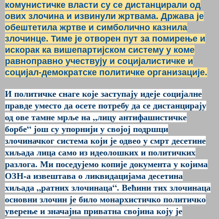
комунистичке власти су се дистанцирали од
ових злочина и извинули жртвама. Држава је
обештетила жртве и симболично казнила
злочинце. Тиме је отворен пут за помирење и
искорак ка вишепартијском систему у коме
равноправно учествују и социјалистичке и
социјал-демократске политичке организације.
И политичке снаге које заступају идеје социјалне
правде уместо да осете потребу да се дистанцирају
од ове тамне мрље на „лицу антифашистичке
борбе“ још су упорнији у својој подршци
злочиначког система који је одвео у смрт десетине
хиљада лица само из идеолошких и политичких
разлога. Ми поседујемо копије документа у којима
ОЗН-а извештава о ликвидацијама десетина
хиљада „ратних злочинаца“. Већини тих злочинаца
основни злочин је било монархистичко политичко
уверење и значајна приватна својина коју је