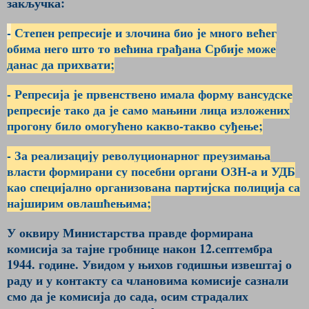
закључка:
-
Степен репресије и злочина био је много већег
обима него што то већина грађана Србије може
данас да прихвати;
- Репресија је првенствено имала форму вансудске
репресије тако да је само мањини лица изложених
прогону било омогућено какво-такво суђење;
- За реализацију револуционарног преузимања
власти формирани су посебни органи ОЗН-а и УДБ
као специјално организована партијска полиција са
најширим овлашћењима;
У оквиру Министарства правде формирана
комисија за тајне гробнице након 12.септембра
1944. године. Увидом у њихов годишњи извештај о
раду и у контакту са члановима комисије сазнали
смо да је комисија до сада, осим страдалих