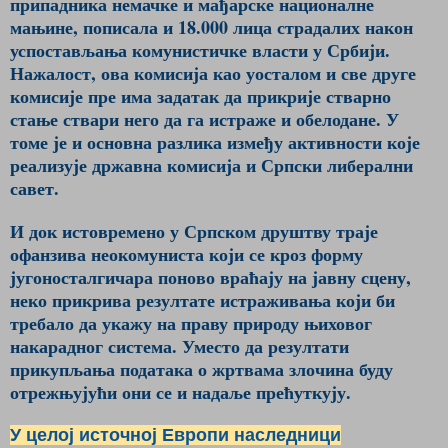
припадника немачке и мађарске националне
мањине, пописала и 18.000 лица страдалих након
успостављања комунистичке власти у Србији.
Нажалост, ова комисија као уосталом и све друге
комисије пре има задатак да прикрије стварно
стање ствари него да га истраже и обелодане. У
томе је и основна разлика између активности које
реализује државна комисија и Српски либерални
савет.
И док истовремено у Српском друштву траје
офанзива неокомуниста који се кроз форму
југоносталгичара поново враћају на јавну сцену,
неко прикрива резултате истраживања који би
требало да укажу на праву природу њиховог
накарадног система. Уместо да резултати
прикупљања података о жртвама злочина буду
отрежњујући они се и надаље прећуткују.
У целој источној Европи наследници