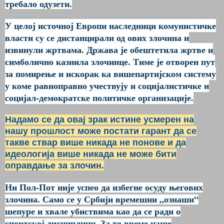
требало одузети.
У целој источној Европи наследници комунистичке
власти су се дистанцирали од ових злочина и
извинули жртвама. Држава је обештетила жртве и
симболично казнила злочинце. Тиме је отворен пут
за помирење и искорак ка вишепартијском систему
у коме равноправно учествују и социјалистичке и
социјал-демократске политичке организације.
Надамо се да овај зрак истине усмерен на
нашу прошлост може постати гарант да се
такве ствар више никада не понове и да
идеологија више никада не може бити
оправдање за злочин.
Ни Пол-Пот није успео да избегне осуду његових
злочина. Само се у Србији времешни „ознаши“
шепуре и хвале убиствима као да се ради о
спортској дисциплини. За то време наше