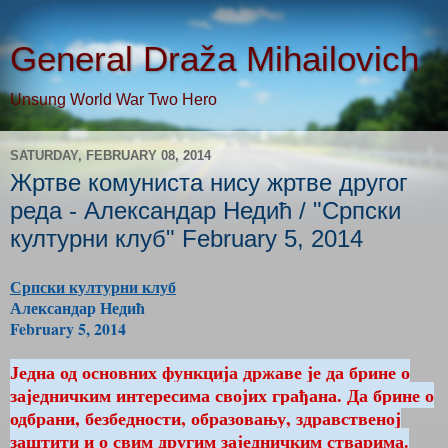
General Draža Mihailovich
Unsung World War Two Hero
SATURDAY, FEBRUARY 08, 2014
Жртве комуниста нису жртве другог
реда - Александар Недић / "Српски
културни клуб" February 5, 2014
Српски културни клуб
Александар Недић
February 5, 2014
Једна од основних функција државе је да брине о
заједничким интересима својих грађана. Да брине о
одбрани, безбедности, образовању, здравственој
заштити и о свим другим заједничким стварима.