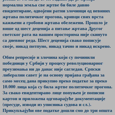
нормална земља све жртве би биле давно
евидентиране, одвојени ратни злочинци од невиних
жртава политичког прогона, кривци свих врста
кажњени а гробови жртава обележени. Прошло је
више од шест деценија а питање жртава Другог
светског рата на нашим просторима није скинуто
са дневног реда. Шест деценија свако пописује
своје, никад потпуно, никад тачно и никад искрено.
Обим репресије и злочина који су починили
победници у Србији у процесу револуционарног
преузимања ни до данас није сагледан. Српски
либерални савет је на основу пријава грађана за
само месец дана прикупио преко податке за преко
10.000 лица која су била жртве политичког прогона.
За свако евидентирано лице попуњен је пописни
картон и приложена одговарајуће документације
(пресуде, изводи из уписника судова и сл.).
Прикупљајући ове податке дошли смо до три општа