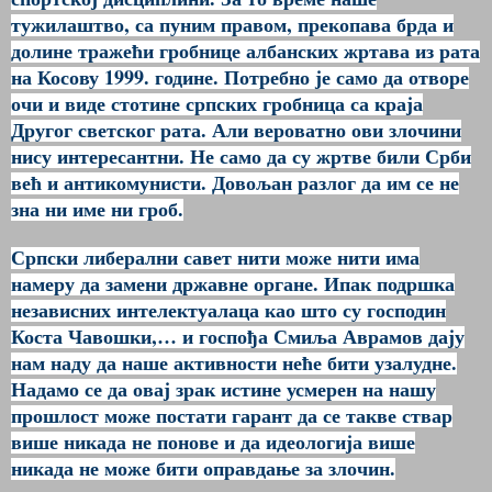
тужилаштво, са пуним правом, прекопава брда и
долине тражећи гробнице албанских жртава из рата
на Косову 1999. године. Потребно је само да отворе
очи и виде стотине српских гробница са краја
Другог светског рата. Али вероватно ови злочини
нису интересантни. Не само да су жртве били Срби
већ и антикомунисти. Довољан разлог да им се не
зна ни име ни гроб.
Српски либерални савет нити може нити има
намеру да замени државне органе. Ипак подршка
независних интелектуалаца као што су господин
Коста Чавошки,… и госпођа Смиља Аврамов дају
нам наду да наше активности неће бити узалудне.
Надамо се да овај зрак истине усмерен на нашу
прошлост може постати гарант да се такве ствар
више никада не понове и да идеологија више
никада не може бити оправдање за злочин.