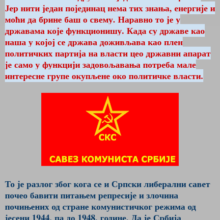
Јер нити један појединац нема тих знања, енергије и
моћи да брине баш о свему. Наравно то је у
државама које функционишу. Када су државе као
наша у којој се држава доживљава као плен
политичких партија на власти цео државни апарат
је само у функцији задовољавања потреба мале
интересне групе окупљене око политичке власти.
То је разлог због кога се и Српски либерални савет
почео бавити питањем репресије и злочина
почињених од стране комунистичког режима од
јесени 1944. па до 1948. године. Да је Србија