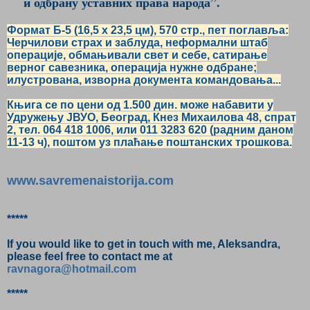
и одбрану уставних права народа”.
Формат Б-5 (16,5 х 23,5 цм), 570 стр., пет поглавља:
Черчилови страх и заблуда, неформални штаб
операције, обмањивали свет и себе, сатирање
верног савезника, операција нужне одбране;
илустрована, изворна документа командовања...
Књига се по цени од 1.500 дин. може набавити у
Удружењу ЈВУО, Београд, Кнез Михаилова 48, спрат
2, тел. 064 418 1006, или 011
3283 620
(радним даном
11-13 ч),
поштом уз плаћање поштанских трошкова.
www.savremenaistorija.com
*****
If you would like to get in touch with me, Aleksandra,
please feel free to contact me at
ravnagora@hotmail.com
*****