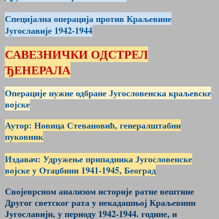
Специјална операција против Краљевине
Југославије 1942-1944
САВЕЗНИЧКИ ОДСТРЕЛ
ЂЕНЕРАЛА
Операције нужне одбране Југословенска краљевске
војске
Аутор: Новица Стевановић, генералштабни
пуковник
Издавач: Удружење припадника Југословенске
војске у Отаџбини 1941-1945, Београд
Својеврсном анализом историје ратне вештине
Другог светског рата у некадашњој Краљевини
Југославији, у периоду 1942-1944. године, и