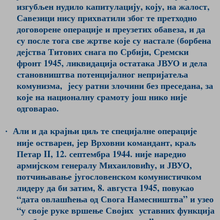
изгубљен нудило капитулацију, коју, на жалост,
Савезици нису прихватили због те претходно
договорене операције и преузетих обавеза, и да
су после тога све жртве које су настале (борбена
дејства Титових снага по Србији, Сремски
фронт 1945, ликвидација остатака ЈВУО и дела
становништва потенцијалног непријатеља
комунизма,
јесу ратни злочини без преседана, за
које на националну срамоту још нико није
одговарао.
Али и да крајњи циљ те специјалне операције
·
није остварен, јер Врховни командант, краљ
Петар II, 12. септембра 1944. није наредио
армијском генералу Михаиловићу, и ЈВУО,
потчињавање југословенском комунистичком
лидеру да би затим, 8. августа 1945, повукао
“дата овлашћења од Свога Намесништва” и узео
“у своје руке вршење Својих
уставних функција