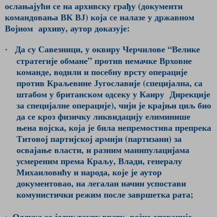
ослањајући се на архивску грађу (документи
командовања ВК ВЈ) која се налазе у државном
Војном
архиву, аутор доказује:
Да су Савезници, у оквиру Черчилове “Велике
·
стратегије обмане” против немачке Врховне
команде, водили и посебну врсту операције
против Краљевине Југославије (специјална, са
штабом у британском одсеку у Каиру
Дирекције
за специјалне операције), чији је крајњи циљ био
да се кроз физичку ликвидацију елиминише
њена војска, која је била непремостива препрека
Титовој партијској армији (партизани) за
освајање власти, и разним манипулацијама
усмереним према Краљу, Влади, генералу
Михаиловићу и народа, које је аутор
документовао, на легалан начин успостави
комунистички режим после завршетка рата;
Одлука за једну такву врсту
војне операције
·