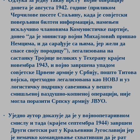
донета је августа 1942. године (приликом
Черчилове посете Стаљину, када је совјетски
поверљиви билтен информација, намењен
искључиво члановима Комунистичке партије,
донео “да је министар војни Михајловић пришао
Немцима, и да сарађује са њима, јер жели да
спасе своју породицу”), легализована на
састанку Тројице великих у Техерану крајем
новембра 1943, и војно завршена упадом
совјетске Црвене армије у Србију, пошто Титова
војска, претходно легализована као НОВЈ и уз
логистичку подршку савезника у вешто
смишљеној ваздушно-копненој операцији, није
могла поразити Српску армију ЈВУО.
Уједно аутор доказује да је у војноопетаривном
·
смислу и тада (крајем септембра 1944) завршен
Други светски рат у Краљевини Југославији јер
је немачко командовање схвативши да је рат