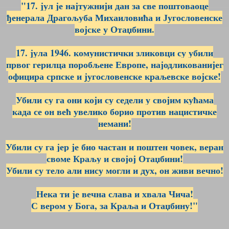
"17. јул је најтужнији дан за све поштоваоце
ђенерала Драгољуба Михаиловића и Југословенске
војске у Отаџбини.
17. јула 1946. комунистички зликовци су убили
првог герилца поробљене Европе, најодликованијег
официра српске и југословенске краљевске војске!
Убили су га они који су седели у својим кућама
када се он већ увелико борио против нацистичке
немани!
Убили су га јер је био частан и поштен човек, веран
своме Краљу и својој Отаџбини!
Убили су тело али нису могли и дух, он живи вечно!
Нека ти је вечна слава и хвала Чича!
С вером у Бога, за Краља и Отаџбину!"