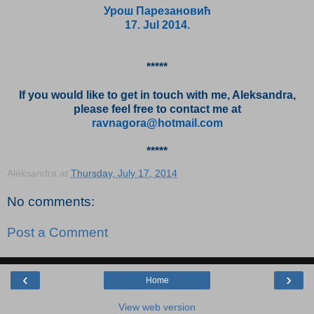
Урош Парезановић
17. Jul 2014.
*****
If you would like to get in touch with me, Aleksandra,
please feel free to contact me at
ravnagora@hotmail.com
*****
Aleksandra
at
Thursday, July 17, 2014
No comments:
Post a Comment
‹
›
Home
View web version