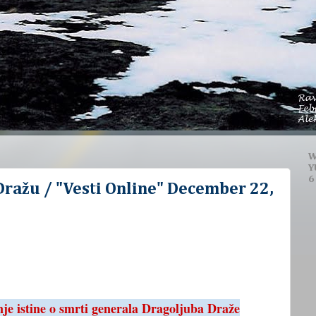
W
Y
6
 Dražu / "Vesti Online" December 22,
je istine o smrti generala Dragoljuba Draže