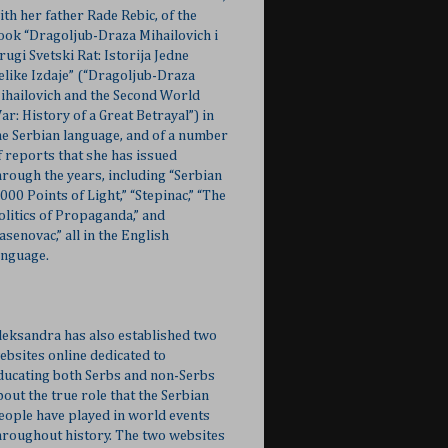
ith her father Rade Rebic, of the
ook “Dragoljub-Draza Mihailovich i
rugi Svetski Rat: Istorija Jedne
elike Izdaje” (“Dragoljub-Draza
ihailovich and the Second World
ar: History of a Great Betrayal”) in
he Serbian language, and of a number
f reports that she has issued
hrough the years, including “Serbian
,000 Points of Light,” “Stepinac,” “The
olitics of Propaganda,” and
Jasenovac,” all in the English
anguage.
leksandra has also established two
ebsites online dedicated to
ducating both Serbs and non-Serbs
bout the true role that the Serbian
eople have played in world events
hroughout history. The two websites