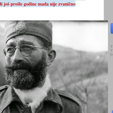
di još prošle godine mada nije zvanično
T
T
D