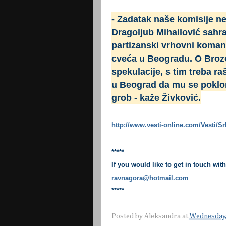
- Zadatak naše komisije ne
Dragoljub Mihailović sahranj
partizanski vrhovni koma
cveća u Beogradu. O Bro
spekulacije, s tim treba rašč
u Beograd da mu se poklone
grob - kaže Živković.
http://www.vesti-online.com/Vesti/Sr
*****
If you would like to get in touch wit
ravnagora@hotmail.com
*****
Posted by
Aleksandra
at
Wednesday,