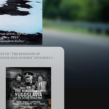
ATCH "THE KINGDOM OF
UGOSLAVIA IN WWII" EPISODES 1-