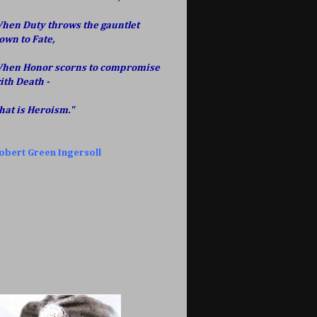
hen Duty throws the gauntlet
own to Fate,
hen Honor scorns to compromise
ith Death -
hat is Heroism."
obert Green Ingersoll