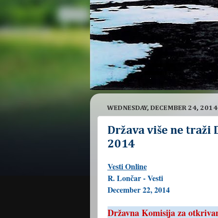
WEDNESDAY, DECEMBER 24, 2014
Država više ne traži
2014
Vesti Online
R. Lončar - Vesti
December 22, 2014
Državna Komisija za otkrivan