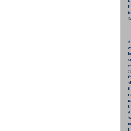
N
I
i
S
A
w
h
s
w
c
f
s
f
r
m
f
A
b
n
t