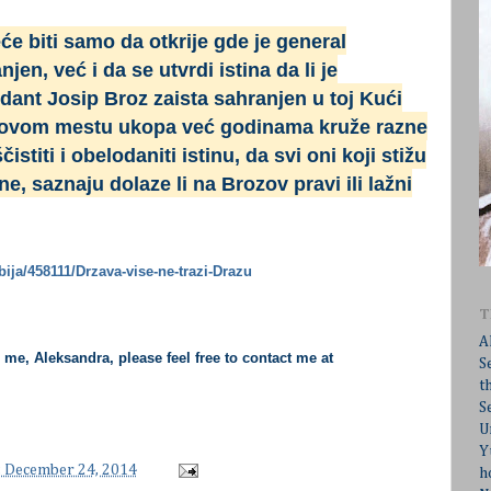
će biti samo da otkrije gde je general
en, već i da se utvrdi istina da li je
ndant Josip Broz
zaista sahranjen u toj Kući
zovom mestu ukopa već godinama kruže razne
istiti i obelodaniti istinu, da svi oni koji stižu
, saznaju dolaze li na Brozov pravi ili lažni
bija/458111/Drzava-vise-ne-trazi-Drazu
T
A
h me, Aleksandra, please feel free to contact me at
S
t
S
U
Y
 December 24, 2014
h