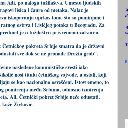
na Adi, po nalogu tužilaštva. Umesto ljudskih
 tragovi lisica i čaure od metaka. Nalaz je
W
nova iskopavanja uprkos tome što su pominjane i
d
 ratnog ostrva i Lisičjeg potoka u Beogradu. Za
W
i predmet je u tužilaštvu privremeno zatvoren.
w
k Četničkog pokreta Srbije smatra da je državni
T
odustati sve dok se ne pronađe Dražin grob".
R
avine nasleđene komunističke svesti iako
olić nosi titulu četničkog vojvode, a ostali, koji
vljaju se kao nacionalno osvešćeni. Istovremeno, to
nog pomirenja među Srbima, odnosno izmirenja
eta. Ali, Četnički pokret Srbije neće odustati.
 kaže Živković.