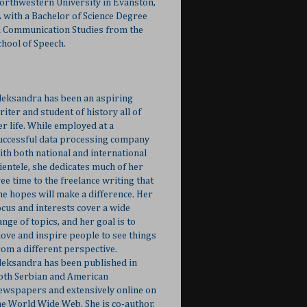
orthwestern University in Evanston,
L with a Bachelor of Science Degree
n Communication Studies from the
chool of Speech.
leksandra has been an aspiring
riter and student of history all of
er life. While employed at a
uccessful data processing company
ith both national and international
lientele, she dedicates much of her
ree time to the freelance writing that
he hopes will make a difference. Her
ocus and interests cover a wide
ange of topics, and her goal is to
ove and inspire people to see things
rom a different perspective.
leksandra has been published in
oth Serbian and American
ewspapers and extensively online on
he World Wide Web. She is co-author,