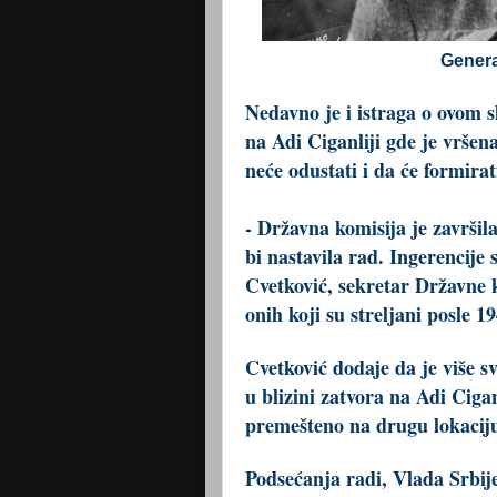
Genera
Nedavno je i istraga o ovom s
na Adi Ciganliji gde je vršen
neće odustati i da će formirat
- Državna komisija je završil
bi nastavila rad. Ingerencije 
Cvetković, sekretar Državne 
onih koji su streljani posle 1
Cvetković dodaje da je više s
u blizini zatvora na Adi Ciganl
premešteno na drugu lokaciju
Podsećanja radi, Vlada Srbije