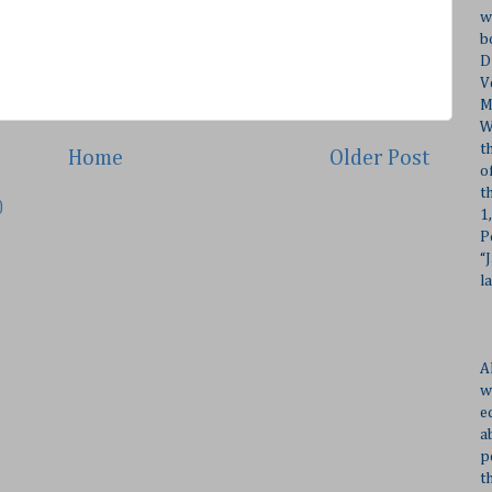
w
b
D
V
M
W
t
Home
Older Post
o
t
)
1
P
“
l
A
w
e
a
p
t