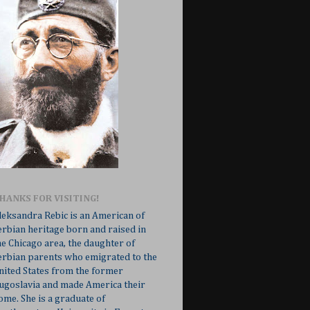
HANKS FOR VISITING!
leksandra Rebic is an American of
erbian heritage born and raised in
he Chicago area, the daughter of
erbian parents who emigrated to the
nited States from the former
ugoslavia and made America their
ome. She is a graduate of