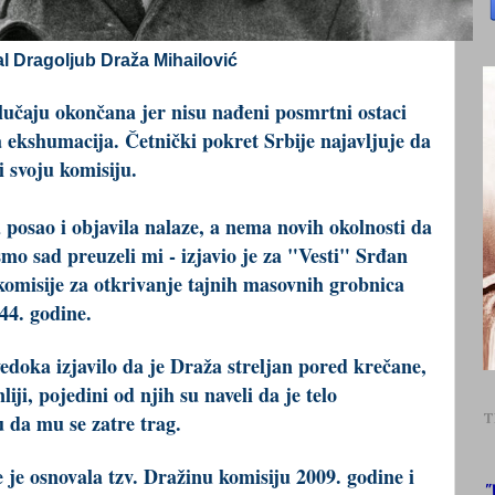
l Dragoljub Draža Mihailović
lučaju okončana jer nisu nađeni posmrtni ostaci
a ekshumacija. Četnički pokret Srbije najavljuje da
i svoju komisiju.
a posao i objavila nalaze, a nema novih okolnosti da
smo sad preuzeli mi - izjavio je za "Vesti" Srđan
komisije za otkrivanje tajnih masovnih grobnica
944. godine.
vedoka izjavilo da je Draža streljan pored krečane,
iji, pojedini od njih su naveli da je telo
 da mu se zatre trag.
T
 je osnovala tzv. Dražinu komisiju 2009. godine i
"