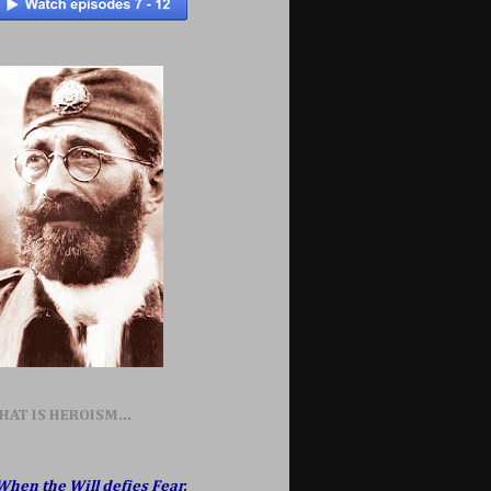
HAT IS HEROISM...
When the Will defies Fear,