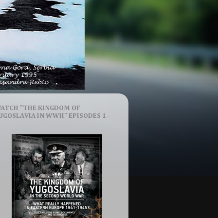
ATCH "THE KINGDOM OF
UGOSLAVIA IN WWII" EPISODES 1-