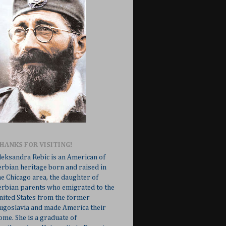
HANKS FOR VISITING!
leksandra Rebic is an American of
erbian heritage born and raised in
he Chicago area, the daughter of
erbian parents who emigrated to the
nited States from the former
ugoslavia and made America their
ome. She is a graduate of