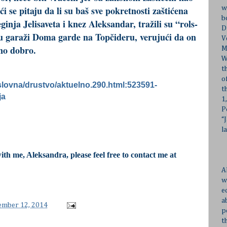
 se pitaju da li su baš sve pokretnosti zaštićena
w
b
inja Jelisaveta i knez Aleksandar, tražili su “rols-
D
i u garaži Doma garde na Topčideru, verujući da on
V
no dobro.
M
W
t
o
aslovna/drustvo/aktuelno.290.html:523591-
t
ja
1
P
“
l
with me, Aleksandra, please feel free to contact me at
A
w
e
a
cember 12, 2014
p
t