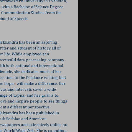
orthwestern University in Evanston,
L with a Bachelor of Science Degree
n Communication Studies from the
chool of Speech.
leksandra has been an aspiring
riter and student of history all of
er life. While employed at a
uccessful data processing company
ith both national and international
lientele, she dedicates much of her
ree time to the freelance writing that
he hopes will make a difference. Her
ocus and interests cover a wide
ange of topics, and her goal is to
ove and inspire people to see things
rom a different perspective.
leksandra has been published in
oth Serbian and American
ewspapers and extensively online on
he World Wide Web. She is co-author,