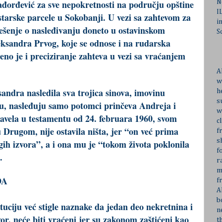
ađorđević za sve nepokretnosti na području opštine
N
I
starske parcele u Sokobanji. U vezi sa zahtevom za
i
rešenje o nasleđivanju doneto u ostavinskom
S
eksandra Prvog, koje se odnose i na rudarska
eno je i preciziranje zahteva u vezi sa vraćanjem
A
w
andra nasledila sva trojica sinova, imovinu
h
s
tu, nasleđuju samo potomci prinčeva Andreja i
w
navela u testamentu od 24. februara 1960, svom
c
u Drugom, nije ostavila ništa, jer “on već prima
f
s
gih izvora”, a i ona mu je “tokom života poklonila
f
.
r
m
DA
f
A
b
uciju već stigle naznake da jedan deo nekretnina i
n
vor, neće biti vraćeni jer su zakonom zaštićeni kao
t