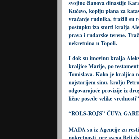
svojine članova dinastije Kar
Kučevo, kopiju plana za kata
vraćanje rudnika, tražili su 
postupku iza smrti kralja Al
prava i rudarske terene. Traž
nekretnina u Topoli.
I dok su imovinu kralja Aleks
kraljice Marije, po testamen
Tomislava. Kako je kraljica 
najstarijem sinu, kralju Petr
odgovarajuće provizije iz dru
lične posede velike vrednosti”
“ROLS-ROJS” ČUVA GAR
MADA su iz Agencije za restit
pokretnosti, pre svega Beli d