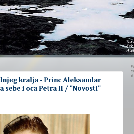
W
Y
6
dnjeg kralja - Princ Aleksandar
a sebe i oca Petra II / "Novosti"