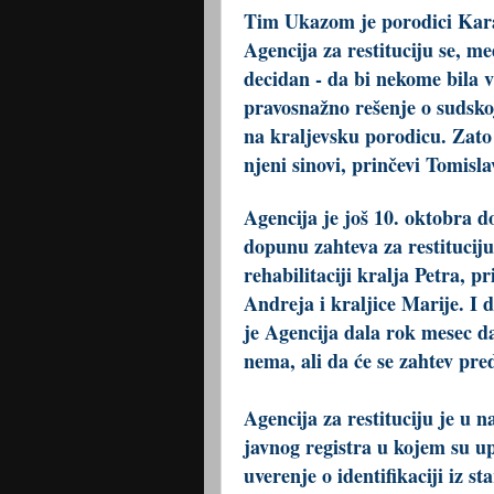
Tim Ukazom je porodici Kara
Agencija za restituciju se, me
decidan - da bi nekome bila 
pravosnažno rešenje o sudskoj 
na kraljevsku porodicu. Zato 
njeni sinovi, prinčevi Tomisla
Agencija je još 10. oktobra 
dopunu zahteva za restituciju
rehabilitaciji kralja Petra, 
Andreja i kraljice Marije. 
je Agencija dala rok mesec da
nema, ali da će se zahtev pr
Agencija za restituciju je u n
javnog
registra
u kojem su upi
uverenje o identifikaciji iz 