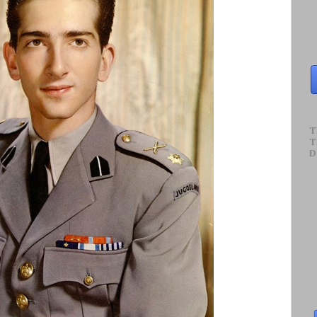
T
T
D