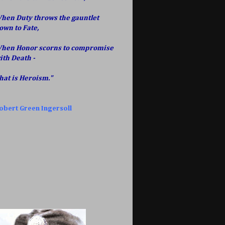
hen Duty throws the gauntlet
own to Fate,
hen Honor scorns to compromise
ith Death -
hat is Heroism."
obert Green Ingersoll