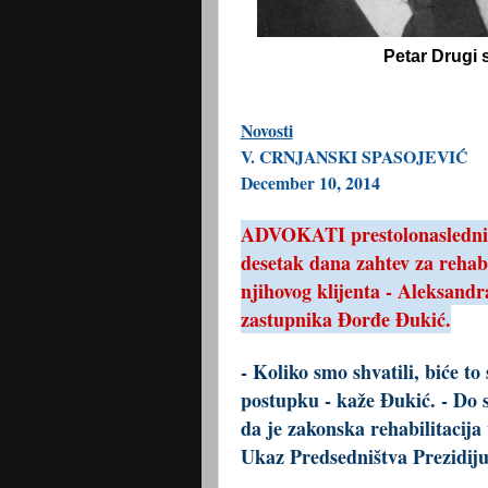
Petar
Drugi 
Novosti
V. CRNJANSKI SPASOJEVIĆ
December 10, 2014
ADVOKATI prestolonaslednik
desetak dana zahtev za rehabi
njihovog klijenta - Aleksandr
zastupnika Đorđe Đukić.
- Koliko smo shvatili, biće t
postupku - kaže Đukić. - Do s
da je zakonska rehabilitacij
Ukaz Predsedništva Prezidi