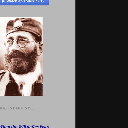
HAT IS HEROISM...
When the Will defies Fear,