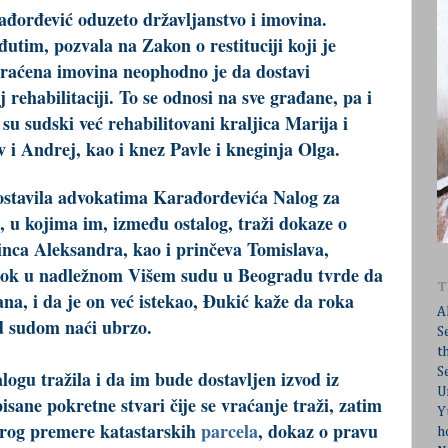
đorđević oduzeto državljanstvo i imovina.
đutim, pozvala na Zakon o restituciji koji je
vraćena imovina neophodno je da dostavi
rehabilitaciji. To se odnosi na sve građane, pa i
su sudski već rehabilitovani kraljica Marija i
v i Andrej, kao i knez Pavle i kneginja Olga.
dostavila advokatima Karađorđevića Nalog za
, u kojima im, između ostalog, traži dokaze o
princa Aleksandra, kao i prinčeva Tomislava,
I dok u nadležnom Višem
sudu
u Beogradu tvrde da
T
na, i da je on već istekao, Đukić kaže da roka
A
ed sudom naći ubrzo.
S
t
S
alogu tražila i da im bude dostavljen izvod iz
U
sane pokretne stvari čije se vraćanje traži, zatim
Y
starog premere katastarskih
parcela
, dokaz o pravu
h