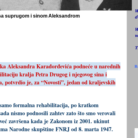
W
sa suprugom i sinom Aleksandrom
d
W
w
T
a Aleksandra Karađorđevića podneće u narednih
R
litaciju kralja Petra Drugog i njegovog sina i
a, potvrdio je, za “Novosti”, jedan od kraljevskih
o samo formalna rehabilitacija, po kratkom
ada nismo podnosili zahtev zato što smo verovali
a već završena kada je Zakonom iz 2001. ukinut
juma Narodne skupštine FNRJ od 8.
marta
1947.