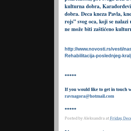
kulturna dobra, Karađorđevići
dobra. Deca kneza Pavla, kneg
rojs” svog oca, koji se nalaz
ne može biti zaštićeno kultur
http://www.novosti.rs/vesti/n
Rehabilitacija-poslednjeg-kral
*****
If you would like to get in touch 
ravnagora@hotmail.com
*****
Posted by
Aleksandra
at
Friday, De