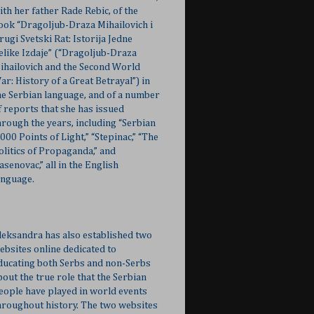
ith her father Rade Rebic, of the
ook “Dragoljub-Draza Mihailovich i
rugi Svetski Rat: Istorija Jedne
elike Izdaje” (“Dragoljub-Draza
ihailovich and the Second World
ar: History of a Great Betrayal”) in
he Serbian language, and of a number
f reports that she has issued
hrough the years, including “Serbian
,000 Points of Light,” “Stepinac,” “The
olitics of Propaganda,” and
Jasenovac,” all in the English
anguage.
leksandra has also established two
ebsites online dedicated to
ducating both Serbs and non-Serbs
bout the true role that the Serbian
eople have played in world events
hroughout history. The two websites