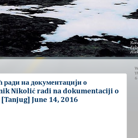
W
Y
6
 ради на документацији о
ik Nikolić radi na dokumentaciji o
" [Tanjug] June 14, 2016