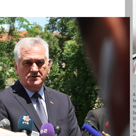
T
A
S
t
S
U
Y
h