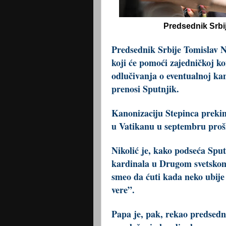
Predsednik Srbij
Predsednik Srbije Tomislav N
koji će pomoći zajedničkoj ko
odlučivanja o eventualnoj ka
prenosi Sputnjik.
Kanonizaciju Stepinca preki
u Vatikanu u septembru prošl
Nikolić je, kako podseća Sput
kardinala u Drugom svetskom 
smeo da ćuti kada neko ubije 
vere”.
Papa je, pak, rekao predsedn