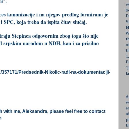
a”.
w
b
es kanonizacije i na njegov predlog formirana je
D
 SPC, koja treba da ispita čitav slučaj.
V
M
W
traju Stepinca odgovornim zbog toga što nije
t
ad srpskim narodom u NDH, kao i za prisilno
o
t
1
P
“
ak/357171/Predsednik-Nikolic-radi-na-dokumentaciji-
l
A
w
e
ch with me, Aleksandra, please feel free to contact
a
m
p
t