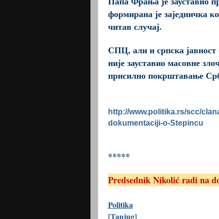
Папа Фрања је зауставио пр
формирана је заједничка к
читав случај.
СПЦ, али и српска јавност
није зауставио масовне зло
присилно покрштавање Ср
http://www.politika.rs/scc/cla
dokumentaciji-o-Stepincu
*****
Predsednik Nikolić radi na d
Politika
[Tanjug]