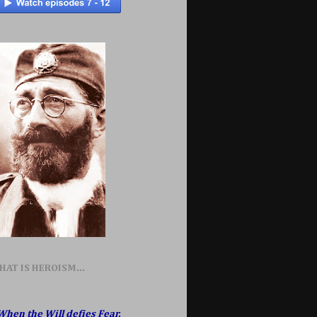
HAT IS HEROISM...
When the Will defies Fear,