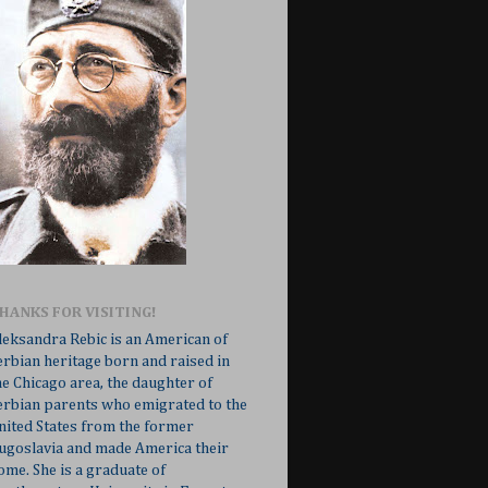
HANKS FOR VISITING!
leksandra Rebic is an American of
erbian heritage born and raised in
he Chicago area, the daughter of
erbian parents who emigrated to the
nited States from the former
ugoslavia and made America their
ome. She is a graduate of