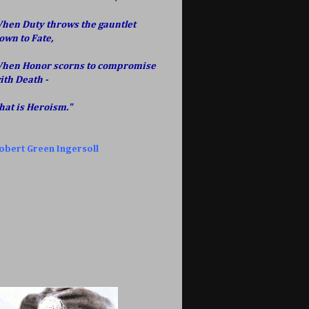
hen Duty throws the gauntlet
own to Fate,
hen Honor scorns to compromise
ith Death -
hat is Heroism."
obert Green Ingersoll