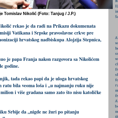
N
I
i
e Tomislav Nikolić (Foto: Tanjug / J.P.)
S
ikolić rekao je da radi na Prikazu dokumenata
misiji Vatikana i Srpske pravoslavne crkve pre
A
nonizaciji hrvatskog nadbiskupa Alojzija Stepnica,
w
h
s
nuo je papa Franja nakon razgovora sa Nikolićem
w
c
e godine.
f
s
njik, tada rekao papi da je uloga hrvatskog
f
ratu bila veoma loša i „u najmanju ruku nije
r
m
milion i više gradana samo zato što nisu katoličke
f
A
b
iku Srbije da „nigde ne žuri po pitanju
n
t