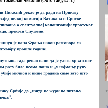
 Томислав Николић (Фото Танјуг/Ј.П.)
в Николић рекао је да ради на Приказу
 заједничкој комисији Ватикана и Српске
учивања о евентуалној канонизацији хрватског
ица, преноси Спутњик.
кинуо је папа Фрања након разговора са
птембру прошле године.
путњик, тада рекао папи да је улога хрватског
ом рату била веома лоша и „у најмању руку
о убије милион и више градана само зато што
днику Србије да „нигде не жури по питању
T
веца”.
"