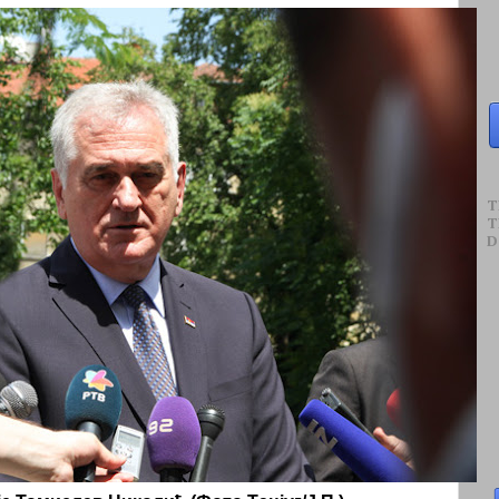
T
T
D