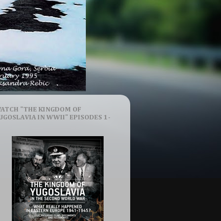
ATCH "THE KINGDOM OF
UGOSLAVIA IN WWII" EPISODES 1-