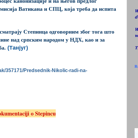
оцес канонизације и на његов предлог
омисија Ватикана и СПЦ, која треба да испита
W
d
W
 сматрају Степинца одговорним због тога што
w
чине над српским народом у НДХ, као и за
ба.
(Танјуг)
T
R
nak/357171/Predsednik-Nikolic-radi-na-
okumentaciji o Stepincu