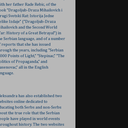
ith her father Rade Rebic, of the
ook “Dragoljub-Draza Mihailovich i
rugi Svetski Rat: Istorija Jedne
elike Izdaje” (“Dragoljub-Draza
ihailovich and the Second World
ar: History of a Great Betrayal”) in
he Serbian language, and of a number
f reports that she has issued
hrough the years, including “Serbian
,000 Points of Light,” “Stepinac,” “The
olitics of Propaganda,” and
Jasenovac,” all in the English
anguage.
leksandra has also established two
ebsites online dedicated to
ducating both Serbs and non-Serbs
bout the true role that the Serbian
eople have played in world events
hroughout history. The two websites