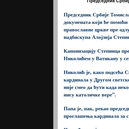
Председник Србије
Председник Србије Томисла
докумената који ће помоћи
православне цркве пре одл
надбискупа Алојзија Степн
Канонизацију Степинца пре
Николићем у Ватикану у се
Николић је, како подсећа С
кардинала у Другом светск
није смео да ћути када нек
нису католичке вере”.
Папа је, пак, рекао предсе
проглашења кардинала за с