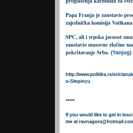
proglašenja kardinala za svec
Papa Franja je zaustavio proc
zajednička komisija Vatikana i
SPC, ali i srpska javnost sma
zaustavio masovne zločine n
pokrštavanje Srba.
(Tanjug)
http://www.politika.rs/sr/clan
o-Stepincu
*****
If you would like to get in tou
me at
ravnagora@hotmail.co