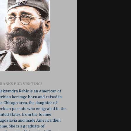
HANKS FOR VISITING!
leksandra Rebic is an American of
erbian heritage born and raised in
he Chicago area, the daughter of
erbian parents who emigrated to the
nited States from the former
ugoslavia and made America their
ome. She is a graduate of