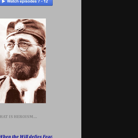
HAT IS HEROISM...
When the Will defies Fear,