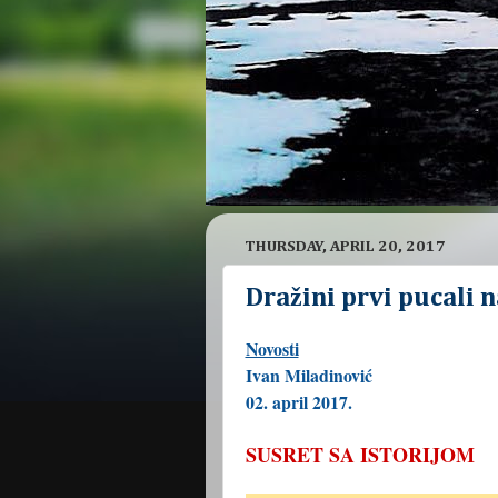
THURSDAY, APRIL 20, 2017
Dražini prvi pucali 
Novosti
Ivan Miladinović
02. april 2017.
SUSRET SA ISTORIJOM