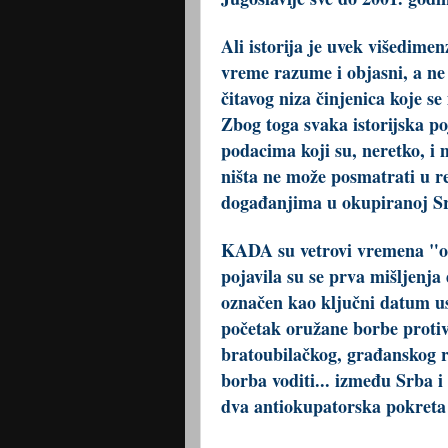
Ali istorija je uvek višedimen
vreme razume i objasni, a ne d
čitavog niza činjenica koje s
Zbog toga svaka istorijska p
podacima koji su, neretko, i
ništa ne može posmatrati u rel
događanjima u okupiranoj Srb
KADA su vetrovi vremena "odu
pojavila su se prva mišljenja
označen kao ključni datum us
početak oružane borbe proti
bratoubilačkog, građanskog r
borba voditi... između Srba i
dva antiokupatorska pokreta -