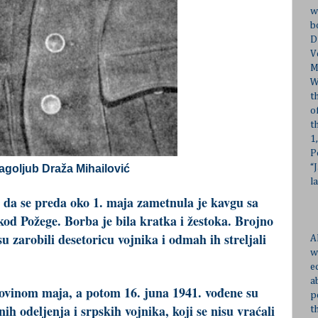
w
b
D
V
M
W
t
o
t
1
P
“
agoljub Draža Mihailović
l
a da se preda oko 1. maja zametnula je kavgu sa
d Požege. Borba je bila kratka i žestoka. Brojno
u zarobili desetoricu vojnika i odmah ih streljali
A
w
e
a
olovinom maja, a potom 16. juna 1941. vođene su
p
h odeljenja i srpskih vojnika, koji se nisu vraćali
t