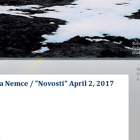
W
Y
6
na Nemce / "Novosti" April 2, 2017