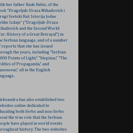
ith her father Rade Rebic, of the
ook “Dragoljub-Draza Mihailovich i
rugi Svetski Rat: Istorija Jedne
elike Izdaje” (“Dragoljub-Draza
ihailovich and the Second World
ar: History of a Great Betrayal”) in
he Serbian language, and of a number
f reports that she has issued
hrough the years, including “Serbian
,000 Points of Light,” “Stepinac,” “The
olitics of Propaganda,” and
Jasenovac,” all in the English
anguage.
leksandra has also established two
ebsites online dedicated to
ducating both Serbs and non-Serbs
bout the true role that the Serbian
eople have played in world events
hroughout history. The two websites