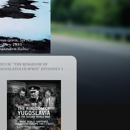
ATCH "THE KINGDOM OF
UGOSLAVIA IN WWII" EPISODES 1-