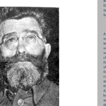
N
I
i
S
A
w
h
s
w
c
f
s
f
r
m
f
A
b
n
t