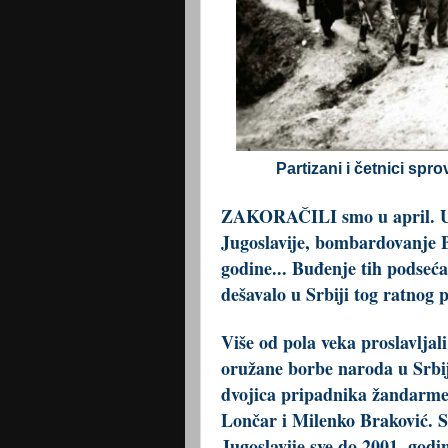
Partizani i četnici sp
ZAKORAČILI smo u april. U m
Jugoslavije, bombardovanje 
godine... Buđenje tih podseća
dešavalo u Srbiji tog ratnog 
Više od pola veka proslavljal
oružane borbe naroda u Srbij
dvojica pripadnika žandarmer
Lončar i Milenko Braković. S
Jugoslavije sve do 2001. godi