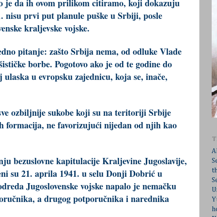
 je da ih ovom prilikom citiramo, koji dokazuju
. nisu prvi put planule puške u Srbiji, posle
venske kraljevske vojske.
edno pitanje: zašto Srbija nema, od odluke Vlade
šističke borbe. Pogotovo ako je od te godine do
 ulaska u evropsku zajednicu, koja se, inače,
e ozbiljnije sukobe koji su na teritoriji Srbije
 formacija, ne favorizujući nijedan od njih kao
T
A
bezuslovne kapitulacije Kraljevine Jugoslavije,
S
t
eni su 21. aprila 1941. u selu Donji Dobrić u
S
 odreda Jugoslovenske vojske napalo je nemačku
U
poručnika, a drugog potporučnika i narednika
Y
h