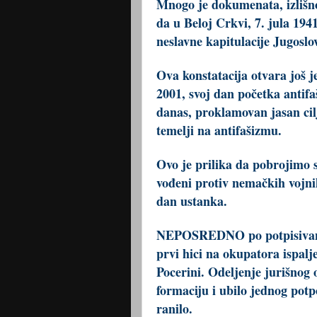
Mnogo je dokumenata, izlišno
da u Beloj Crkvi, 7. jula 1941
neslavne kapitulacije Jugoslo
Ova konstatacija otvara još j
2001, svoj dan početka antifa
danas, proklamovan jasan cilj
temelji na antifašizmu.
Ovo je prilika da pobrojimo sv
vođeni protiv nemačkih vojnih
dan ustanka.
NEPOSREDNO po potpisivanju 
prvi hici na okupatora ispalj
Pocerini. Odeljenje jurišnog
formaciju i ubilo jednog pot
ranilo.