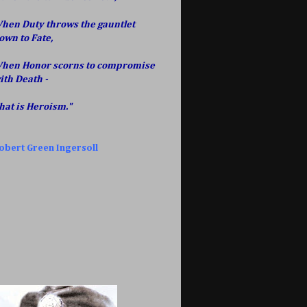
hen Duty throws the gauntlet
own to Fate,
hen Honor scorns to compromise
ith Death -
hat is Heroism."
obert Green Ingersoll