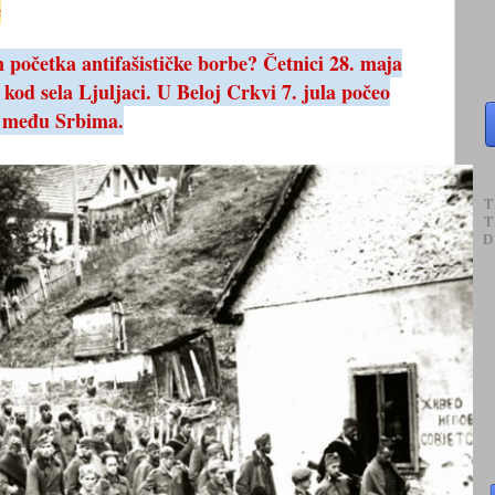
e
 početka antifašističke borbe? Četnici 28. maja
od sela Ljuljaci. U Beloj Crkvi 7. jula počeo
t među Srbima.
T
T
D