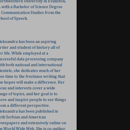
orthwestern University in Evanston,
L with a Bachelor of Science Degree
n Communication Studies from the
chool of Speech.
leksandra has been an aspiring
riter and student of history all of
er life. While employed at a
uccessful data processing company
ith both national and international
lientele, she dedicates much of her
ree time to the freelance writing that
he hopes will make a difference. Her
ocus and interests cover a wide
ange of topics, and her goal is to
ove and inspire people to see things
rom a different perspective.
leksandra has been published in
oth Serbian and American
ewspapers and extensively online on
he World Wide Web. She is co-author,