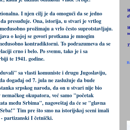
W
zionalna. I njen cilj je da omogući da se jedno
d
a presuđuje. Ona, istorija, u stvari je vrtlog
e međusobno prožimaju a vrlo često suprotstavljaju.
W
w
ojava o kojoj se govori protkana je mnogim
 međusobno kontradiktorni. To podrazumeva da se
T
aciji crno i belo. Po svemu, tako je i sa
iji te 1941. godine.
R
vali" sa vlasti komuniste i drugu Jugoslaviju,
 da događaj od 7. jula ne zaslužuje da bude
tanka srpskog naroda, da on u stvari nije bio
v nemačkog okupatora, već samo "početak
ata među Srbima", nagoveštaj da će se "glavna
 Srba!" Tim pre što smo na istorijskoj sceni imali
 partizanski I četnički.