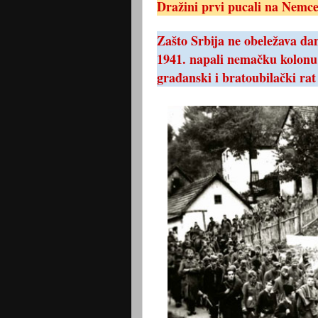
Dražini prvi pucali na Nemc
Zašto Srbija ne obeležava dan
1941. napali nemačku kolonu k
građanski i bratoubilački ra