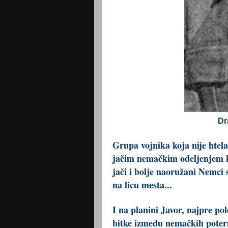
Dr
Grupa vojnika koja nije htel
jačim nemačkim odeljenjem ko
jači i bolje naoružani Nemci s
na licu mesta...
I na planini Javor, najpre p
bitke između nemačkih poterni