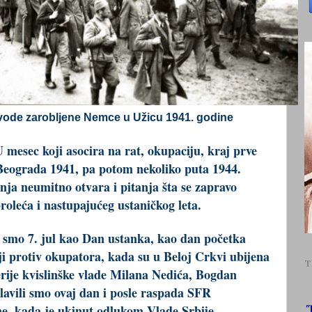
rovode zarobljene Nemce u Užicu 1941. godine
esec koji asocira na rat, okupaciju, kraj prve
Beograda 1941, pa potom nekoliko puta 1944.
nja neumitno otvara i pitanja šta se zapravo
proleća i nastupajućeg ustaničkog leta.
i smo 7. jul kao Dan ustanka, kao dan početka
i protiv okupatora, kada su u Beloj Crkvi ubijena
T
ije kvislinške vlade Milana Nedića, Bogdan
lavili smo ovaj dan i posle raspada SFR
ne, kada je ukinut odlukom Vlade Srbije.
"