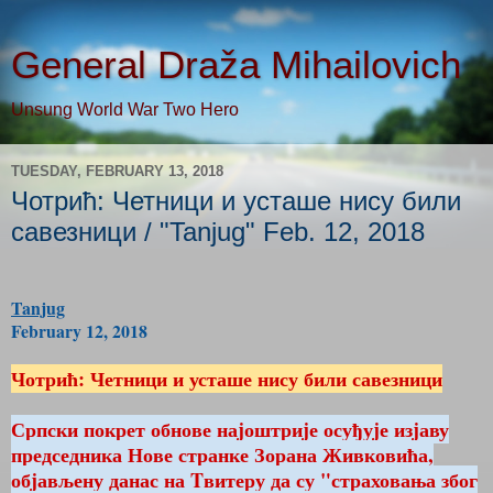
General Draža Mihailovich
Unsung World War Two Hero
TUESDAY, FEBRUARY 13, 2018
Чотрић: Четници и усташе нису били
савезници / "Tanjug" Feb. 12, 2018
Tanjug
February 12, 2018
Чотрић: Четници и усташе нису били савезници
Српски покрет обнове наjоштриjе осуђуjе изjаву
председника Нове странке Зорана Живковића,
обjављену данас на Tвитеру да су "страховања због