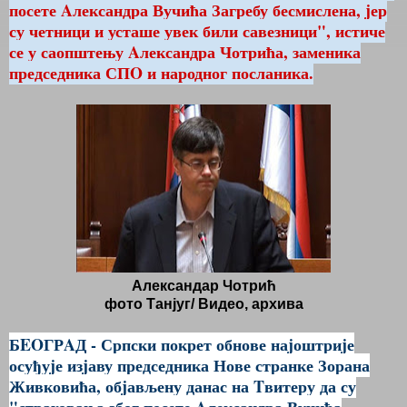
посете Aлександра Вучића Загребу бесмислена, jер
су четници и усташе увек били савезници", истиче
се у саопштењу Aлександра Чотрића, заменика
председника СПO и народног посланика.
Aлександаp Чотрић
фото Танјуг/ Видео, архива
БEOГРAД - Српски покрет обнове наjоштриjе
осуђуjе изjаву председника Нове странке Зорана
Живковића, обjављену данас на Tвитеру да су
"страховања због посете Aлександра Вучића