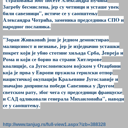
Загребу бесмислена, jер су четници и усташе увек
били савезници", истиче се у саопштењу
Aлександра Чотрића, заменика председника СПO и
народног посланика.
"Зоран Живковић jош jе jедном демонстирао
малицозност и незнање, jер jе изjедначио усташки
покрет коjи jе убио стотине хиљада Срба, Jевреjа и
Рома и коjи се борио на страни Хитлерове
коалициjе, са Jугословенском воjском у Oтаџбини
коjа jе прва у Eвропи пружила герилски отпор
нацистичкоj окупациjи Kраљевине Jугославиjе и
значаjно допринела победи Савезника у Другом
светском рату, због чега су председници француске
и СAД одликовали генерала Mихаиловића", наводи
се у саопштењу.
http://www.tanjug.rs/full-view1.aspx?izb=388328