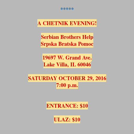
*****
A CHETNIK EVENING!
Serbian Brothers Help
Srpska Bratska Pomoc
19697 W. Grand Ave.
Lake Villa, IL 60046
SATURDAY OCTOBER 29, 2016
7:00 p.m.
ENTRANCE: $10
ULAZ: $10