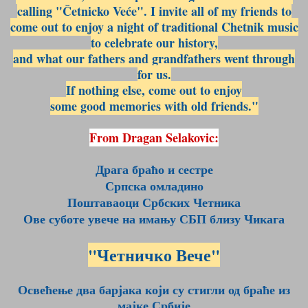
calling "Četnicko Veće". I invite all of my friends to
come out to enjoy a night of traditional Chetnik music
to celebrate our history,
and what our fathers and grandfathers
went through
for us.
If nothing else, come out to enjoy
some good memories with old friends."
From Dragan Selakovic:
Драга браћо и сестре
Српска омладино
Поштаваоци Србских Четника
Ове суботе увече на имању СБП близу Чикага
"Четничко Вече"
Освећење два барјака који су стигли од браће из
мајке Србије