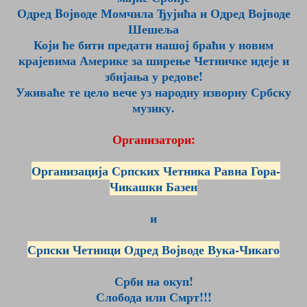
Одред Boјводе Момчила Ђујића и Одред Војводе
Шешеља
Који ће бити предати нашој браћи у новим
крајевима Америке за ширење Четничке идеје и
збијања у редове!
Уживаће те цело вече уз народну изворну Србску
музику.
Организатори:
Организација Српских Четника Равна Гора-
Чикашки Базен
и
Српски Четници Одред Војводе Вука-Чикаго
Срби на окуп!
Слобода или Смрт!!!