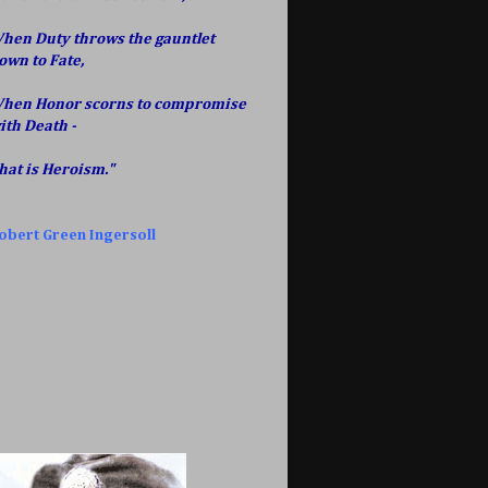
hen Duty throws the gauntlet
own to Fate,
hen Honor scorns to compromise
ith Death -
hat is Heroism."
obert Green Ingersoll