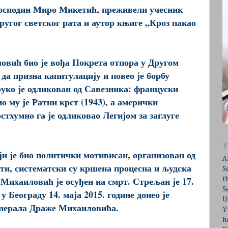
 господин Миро Микетић, преживели учесник
ругог светског рата и аутор књиге „Кроз пакао
овић био је вођа Покрета отпора у Другом
 да призна капитулацију и повео је борбу
уко је одликован од Савезника: француски
о му је Ратни крст (1943), а амерички
тхумно га је одликовао Легијом за заглуге
T
и је био политички мотивисан, организован од
A
ти, систематски су кршена процесна и људска
S
Михаиловић је осуђен на смрт. Стрељан је 17.
t
S
у Београду 14. маја 2015. године донео је
U
енерала Драже Михаиловића.
Y
h