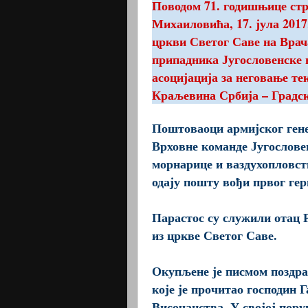
Поводом 71. годишњице ст
Михаиловића, 17. јула 2017.
цркви Светог Саве на Врач
припадника Југословенске 
асоцијација за неговање т
Краљевина Србија – Градск
Поштоваоци армијског ген
Врховне команде Југословен
морнарице и ваздухопловств
одају пошту вођи првог ге
Парастос су служили отац 
из цркве Светог Саве.
Окупљене је писмом поздра
које је прочитао господин
Височанства. У својој пору