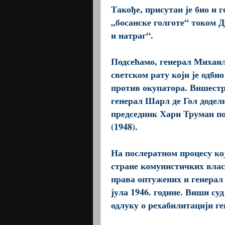
Такође, присутан је био и
„босанске голготе“ током Д
и натраг“.
Подсећамо, генерал Михаил
светском рату који је одбио
против окупатора. Вишестр
генерал Шарл де Гол додели
председник Хари Труман пос
(1948).
На послератном процесу кој
стране комунистичких влас
права оптужених и генерал 
јула 1946. године. Виши суд 
одлуку о рехабилитацији г