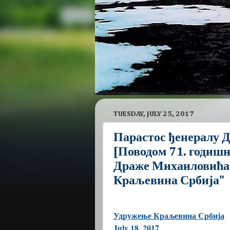
TUESDAY, JULY 25, 2017
Парастос ђенералу 
[Поводом 71. годиш
Драже Михаиловића, 
Краљевина Србија"
Удружење Краљевина Србија
July 18, 2017