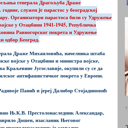
рељања генерала Драгољуба Драже
 године, служен je парастос у београдској
ару. Организатори парастоса били су Удружење
војске у Отаџбини 1941-1945, Републичка
ековина Равногорског покрета и Удружење
и одбор Београд.
ерала Драже Михаиловића, начелника штаба
ске војске у Отаџбини и министра војске,
а Краљевине Југославије, окупили су се да
рилског антифашистичког покрета у Европи.
Радивоје Панић и јереј Далибор Стојадиновић
T
вио Њ.К.В. Престолонаследник Александар,
 Гаврило Дошен, изасланик Његовог
ци престолонаследник је захвалио
"