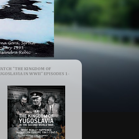
ATCH "THE KINGDOM OF
UGOSLAVIA IN WWII" EPISODES 1-