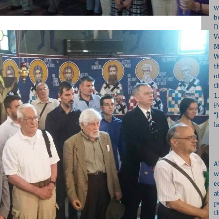
w
b
D
V
M
W
t
o
t
1
P
“
l
A
w
e
a
p
t