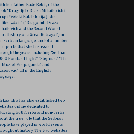
ith her father Rade Rebic, of the
ook “Dragoljub-Draza Mihailovich i
rugi Svetski Rat: Istorija Jedne
elike Izdaje” (“Dragoljub-Draza
ihailovich and the Second World
ar: History of a Great Betrayal”) in
he Serbian language, and of a number
f reports that she has issued
hrough the years, including “Serbian
,000 Points of Light,” “Stepinac,” “The
olitics of Propaganda,” and
Jasenovac,” all in the English
anguage.
leksandra has also established two
ebsites online dedicated to
ducating both Serbs and non-Serbs
bout the true role that the Serbian
eople have played in world events
hroughout history. The two websites