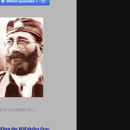
HAT IS HEROISM...
When the Will defies Fear,