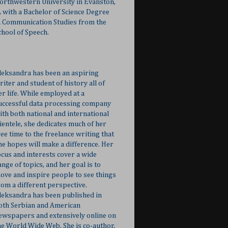
orthwestern University in Evanston,
L with a Bachelor of Science Degree
n Communication Studies from the
chool of Speech.
leksandra has been an aspiring
riter and student of history all of
er life. While employed at a
uccessful data processing company
ith both national and international
lientele, she dedicates much of her
ree time to the freelance writing that
he hopes will make a difference. Her
ocus and interests cover a wide
ange of topics, and her goal is to
ove and inspire people to see things
rom a different perspective.
leksandra has been published in
oth Serbian and American
ewspapers and extensively online on
he World Wide Web. She is co-author,