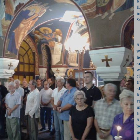
N
I
i
S
A
w
h
s
w
c
f
s
f
r
m
f
A
b
n
t