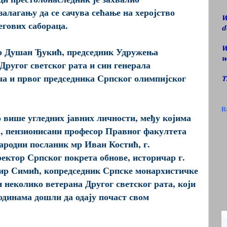
залагању да се сачува сећање на херојство
W
гових сабораца.
d
W
др Душан Ђукић, председник Удружења
w
ругог светског рата и син генерала
а и првог председника Српског олимпијског
T
R
о више угледних јавних личности, међу којима
, пензионисани професор Правног факултета
ародни посланик мр Иван Костић, г.
ектор Српског покрета обнове, историчар г.
ир Симић, копредседник Српске монархистичке
и неколико ветерана Другог светског рата, који
одинама дошли да одају почаст свом