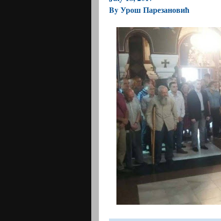
By
Урош Парезановић