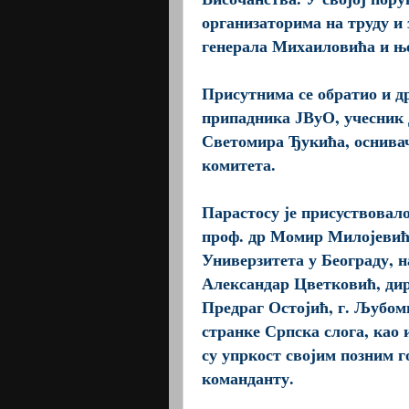
организаторима на труду и 
генерала Михаиловића и ње
Присутнима се обратио и 
припадника ЈВуО, учесник Д
Светомира Ђукића, оснивач
комитета.
Парастосу је присуствовал
проф. др Момир Милојевић
Универзитета у Београду, н
Александар Цветковић, дир
Предраг Остојић, г. Љубом
странке Српска слога, као 
су упркост својим позним г
команданту.