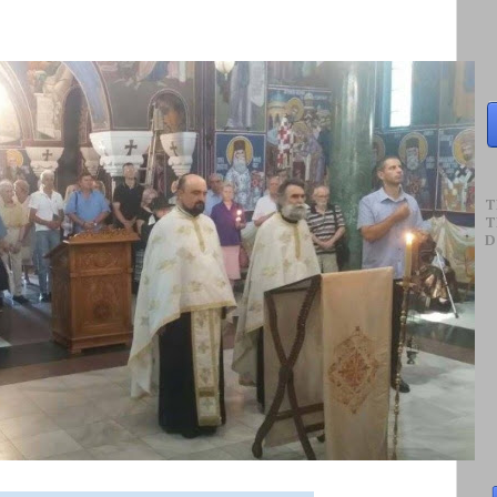
T
T
D