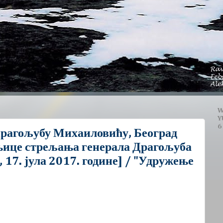
W
Y
6
Драгољубу Михаиловићу, Београд
њице стрељања генерала Драгољуба
17. јула 2017. године] / "Удружење