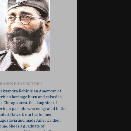
HANKS FOR VISITING!
leksandra Rebic is an American of
erbian heritage born and raised in
he Chicago area, the daughter of
erbian parents who emigrated to the
nited States from the former
ugoslavia and made America their
ome. She is a graduate of