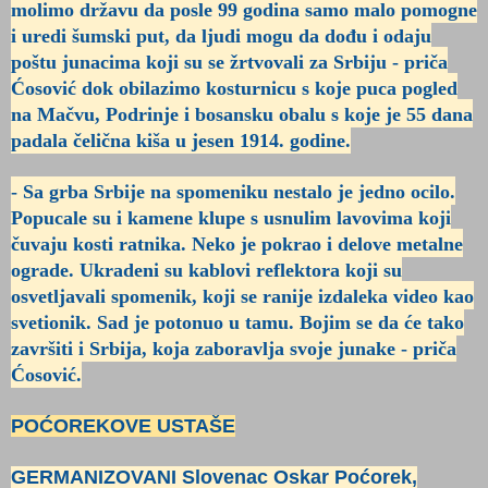
molimo državu da posle 99 godina samo malo pomogne
i uredi šumski put, da ljudi mogu da dođu i odaju
poštu junacima koji su se žrtvovali za Srbiju - priča
Ćosović dok obilazimo kosturnicu s koje puca pogled
na Mačvu, Podrinje i bosansku obalu s koje je 55 dana
padala čelična kiša u jesen 1914. godine.
- Sa grba Srbije na spomeniku nestalo je jedno ocilo.
Popucale su i kamene klupe s usnulim lavovima koji
čuvaju kosti ratnika. Neko je pokrao i delove metalne
ograde. Ukradeni su kablovi reflektora koji su
osvetljavali spomenik, koji se ranije izdaleka video kao
svetionik. Sad je potonuo u tamu. Bojim se da će tako
završiti i Srbija, koja zaboravlja svoje junake - priča
Ćosović.
POĆOREKOVE USTAŠE
GERMANIZOVANI Slovenac Oskar Poćorek,