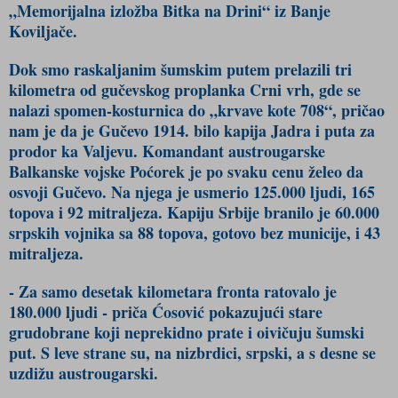
„Memorijalna izložba Bitka na Drini“ iz Banje
Koviljače.
Dok smo raskaljanim šumskim putem prelazili tri
kilometra od gučevskog proplanka Crni vrh, gde se
nalazi spomen-kosturnica do „krvave kote 708“, pričao
nam je da je Gučevo 1914. bilo kapija Jadra i puta za
prodor ka Valjevu. Komandant austrougarske
Balkanske vojske Poćorek je po svaku cenu želeo da
osvoji Gučevo. Na njega je usmerio 125.000 ljudi, 165
topova i 92 mitraljeza. Kapiju Srbije branilo je 60.000
srpskih vojnika sa 88 topova, gotovo bez municije, i 43
mitraljeza.
- Za samo desetak kilometara fronta ratovalo je
180.000 ljudi - priča Ćosović pokazujući stare
grudobrane koji neprekidno prate i oivičuju šumski
put. S leve strane su, na nizbrdici, srpski, a s desne se
uzdižu austrougarski.