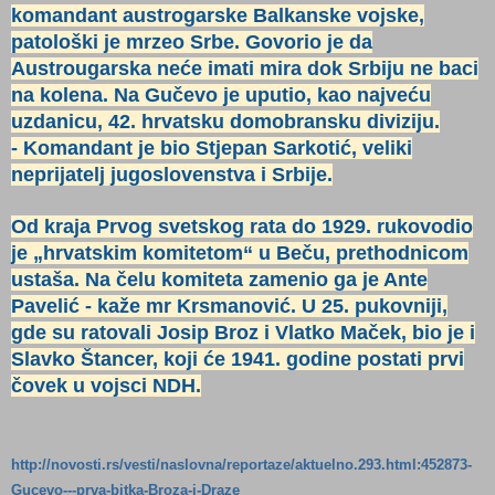
komandant austrogarske Balkanske vojske,
patološki je mrzeo Srbe. Govorio je da
Austrougarska neće imati mira dok Srbiju ne baci
na kolena. Na Gučevo je uputio, kao najveću
uzdanicu, 42. hrvatsku domobransku diviziju.
- Komandant je bio Stjepan Sarkotić, veliki
neprijatelj jugoslovenstva i Srbije.
Od kraja Prvog svetskog rata do 1929. rukovodio
je „hrvatskim komitetom“ u Beču, prethodnicom
ustaša. Na čelu komiteta zamenio ga je Ante
Pavelić - kaže mr Krsmanović. U 25. pukovniji,
gde su ratovali Josip Broz i Vlatko Maček, bio je i
Slavko Štancer, koji će 1941. godine postati prvi
čovek u vojsci NDH.
http://novosti.rs/vesti/naslovna/reportaze/aktuelno.293.html:452873-
Gucevo---prva-bitka-Broza-i-Draze