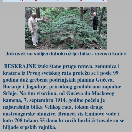
Još uvek su vidljivi duboki ožiljci bitke - rovovi i krateri
BESKRAJNE izukrštane pruge rovova, zemunica i
kratera iz Prvog svetskog rata protežu se i posle 99
godina duž grebena podrinjskih planina Gučeva,
Boranje i Jagodnje, prirodnog grudobrana zapadne
Srbije. Na tim visovima, od Gučeva do Mačkovog
kamena, 7. septembra 1914. godine počela je
najstrašnija bitka Velikog rata, tokom druge
austrougarske ofanzive. Braneći vis Eminove vode i
kotu 708 tokom 55 dana krvavih borbi žrtvovale su se
hiljade srpskih vojnika.