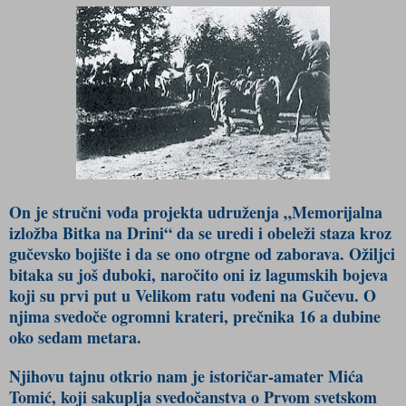
On je stručni vođa projekta udruženja „Memorijalna
izložba Bitka na Drini“ da se uredi i obeleži staza kroz
gučevsko bojište i da se ono otrgne od zaborava. Ožiljci
bitaka su još duboki, naročito oni iz lagumskih bojeva
koji su prvi put u Velikom ratu vođeni na Gučevu. O
njima svedoče ogromni krateri, prečnika 16 a dubine
oko sedam metara.
Njihovu tajnu otkrio nam je istoričar-amater Mića
Tomić, koji sakuplja svedočanstva o Prvom svetskom