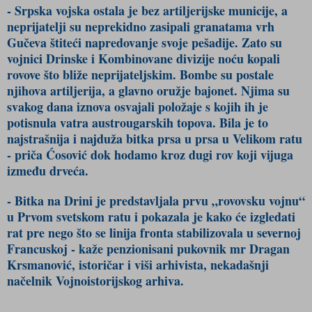
- Srpska vojska ostala je bez artiljerijske municije, a
neprijatelji su neprekidno zasipali granatama vrh
Gučeva štiteći napredovanje svoje pešadije. Zato su
vojnici Drinske i Kombinovane divizije noću kopali
rovove što bliže neprijateljskim. Bombe su postale
njihova artiljerija, a glavno oružje bajonet. Njima su
svakog dana iznova osvajali položaje s kojih ih je
potisnula vatra austrougarskih topova. Bila je to
najstrašnija i najduža bitka prsa u prsa u Velikom ratu
- priča Ćosović dok hodamo kroz dugi rov koji vijuga
između drveća.
- Bitka na Drini je predstavljala prvu „rovovsku vojnu“
u Prvom svetskom ratu i pokazala je kako će izgledati
rat pre nego što se linija fronta stabilizovala u severnoj
Francuskoj - kaže penzionisani pukovnik mr Dragan
Krsmanović, istoričar i viši arhivista, nekadašnji
načelnik Vojnoistorijskog arhiva.