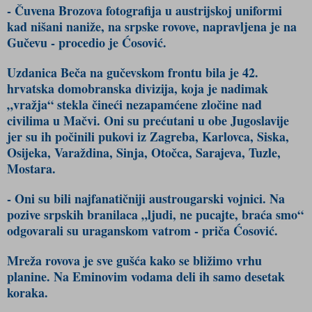
- Čuvena Brozova fotografija u austrijskoj uniformi
kad nišani naniže, na srpske rovove, napravljena je na
Gučevu - procedio je Ćosović.
Uzdanica Beča na gučevskom frontu bila je 42.
hrvatska domobranska divizija, koja je nadimak
„vražja“ stekla čineći nezapamćene zločine nad
civilima u Mačvi. Oni su prećutani u obe Jugoslavije
jer su ih počinili pukovi iz Zagreba, Karlovca, Siska,
Osijeka, Varaždina, Sinja, Otočca, Sarajeva, Tuzle,
Mostara.
- Oni su bili najfanatičniji austrougarski vojnici. Na
pozive srpskih branilaca „ljudi, ne pucajte, braća smo“
odgovarali su uraganskom vatrom - priča Ćosović.
Mreža rovova je sve gušća kako se bližimo vrhu
planine. Na Eminovim vodama deli ih samo desetak
koraka.