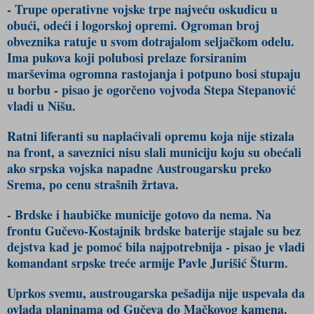
- Trupe operativne vojske trpe najveću oskudicu u
obući, odeći i logorskoj opremi. Ogroman broj
obveznika ratuje u svom dotrajalom seljačkom odelu.
Ima pukova koji polubosi prelaze forsiranim
marševima ogromna rastojanja i potpuno bosi stupaju
u borbu - pisao je ogorčeno vojvoda Stepa Stepanović
vladi u Nišu.
Ratni liferanti su naplaćivali opremu koja nije stizala
na front, a saveznici nisu slali municiju koju su obećali
ako srpska vojska napadne Austrougarsku preko
Srema, po cenu strašnih žrtava.
- Brdske i haubičke municije gotovo da nema. Na
frontu Gučevo-Kostajnik brdske baterije stajale su bez
dejstva kad je pomoć bila najpotrebnija - pisao je vladi
komandant srpske treće armije Pavle Jurišić Šturm.
Uprkos svemu, austrougarska pešadija nije uspevala da
ovlada planinama od Gučeva do Mačkovog kamena.