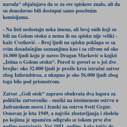
naroda“ objašnjava da se za ove spiskove znalo, ali da
su donedavno bili dostupni samo posebnim
komisijama.
- Na listi nedostaju neka imena, ali broj onih koji su
bili na Golom otoku a nema ih na spisku nije veliki -
kaže Cvetković. - Broj ljudi na spisku poklapa se sa
svim dosadašnjim saznanjima kao i sa cifrom od oko
16.000 ljudi koju je naveo Dragan Marković u knjizi
„Istina o Golom otoku“. Pored te govori se o još dve
brojke: oko 32.000 ljudi je prošlo kroz istražni zatvor
zbog Informbiroa, a ukupno je oko 56.000 ljudi zbog
toga bilo pod prismotrom.
Zatvor „Goli otok“ zapravo obuhvata dva logora za
političke zatvorenike - muški na istoimenom ostrvu u
Jadranskom moru i ženski na ostrvu Sveti Grgur.
Osnovan je leta 1949, a najviše zlostavljanja i zlodela
po kojima je upamćen odigralo se tokom prve dve
godine postojanja. Već 1951. godine, kako ističe dr