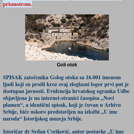
prismotrom.
Goli otok
SPISAK zatočenika Golog otoka sa 16.001 imenom
ljudi koji su prošli kroz ovaj zloglasni logor prvi put je
dostupan javnosti. Evidencija hrvatskog ogranka Udbe
objavljena je na
internet-stranici časopisa „Novi
plamen“
, a identični spisak, koji je čuvan u Arhivu
Srbije, biće uskoro predstavljen na izložbi „U ime
naroda“ Istorijskog muzeja Srbije.
Istoričar dr Srđan Cvetković, autor postavke „U ime