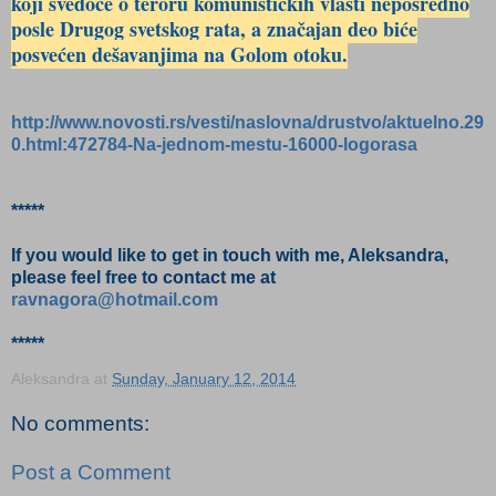
koji svedoče o teroru komunističkih vlasti neposredno
posle Drugog svetskog rata, a značajan deo biće
posvećen dešavanjima na Golom otoku.
http://www.novosti.rs/vesti/naslovna/drustvo/aktuelno.29
0.html:472784-Na-jednom-mestu-16000-logorasa
*****
If you would like to get in touch with me, Aleksandra,
please feel free to contact me at
ravnagora@hotmail.com
*****
Aleksandra
at
Sunday, January 12, 2014
No comments:
Post a Comment