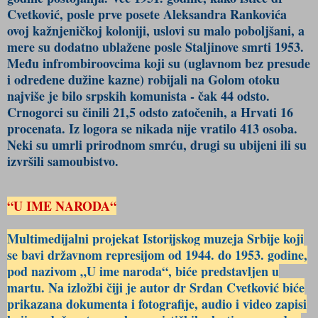
Cvetković, posle prve posete Aleksandra Rankovića
ovoj kažnjeničkoj koloniji, uslovi su malo poboljšani, a
mere su dodatno ublažene posle Staljinove smrti 1953.
Među infrombiroovcima koji su (uglavnom bez presude
i određene dužine kazne) robijali na Golom otoku
najviše je bilo srpskih komunista - čak 44 odsto.
Crnogorci su činili 21,5 odsto zatočenih, a Hrvati 16
procenata. Iz logora se nikada nije vratilo 413 osoba.
Neki su umrli prirodnom smrću, drugi su ubijeni ili su
izvršili samoubistvo.
“U IME NARODA“
Multimedijalni projekat Istorijskog muzeja Srbije koji
se bavi državnom represijom od 1944. do 1953. godine,
pod nazivom „U ime naroda“, biće predstavljen u
martu. Na izložbi čiji je autor dr Srđan Cvetković biće
prikazana dokumenta i fotografije, audio i video zapisi