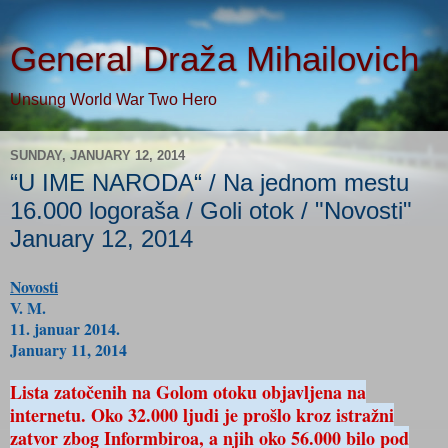
General Draža Mihailovich
Unsung World War Two Hero
SUNDAY, JANUARY 12, 2014
“U IME NARODA“ / Na jednom mestu
16.000 logoraša / Goli otok / "Novosti"
January 12, 2014
Novosti
V. M.
11. januar 2014.
January 11, 2014
Lista zatočenih na Golom otoku objavljena na
internetu. Oko 32.000 ljudi je prošlo kroz istražni
zatvor zbog Informbiroa, a njih oko 56.000 bilo pod