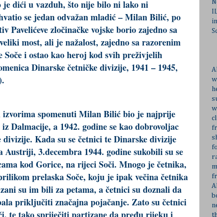
je dići u vazduh, što nije bilo ni lako ni
N
I
hvatio se jedan odvažan mladić – Milan Bilić, po
i
tiv Pavelićeve zločinačke vojske borio zajedno sa
S
veliki most, ali je nažalost, zajedno sa razorenim
 Soče i ostao kao heroj kod svih preživjelih
menica Dinarske četničke divizije, 1941 – 1945,
A
).
w
h
s
w
izvorima spomenuti Milan Bilić bio je najprije
c
iz Dalmacije, a 1942. godine se kao dobrovoljac
f
divizije. Kada su se četnici te Dinarske divizije
s
f
a Austriji, 3.decembra 1944. godine sukobili su se
r
cama kod Gorice, na rijeci Soči. Mnogo je četnika,
m
 prilikom prelaska Soče, koju je ipak večina četnika
f
A
zani su im bili za petama, a četnici su doznali da
b
ala priključiti značajna pojačanje. Zato su četnici
n
, te tako spriječiti partizane da pređu rijeku i
t