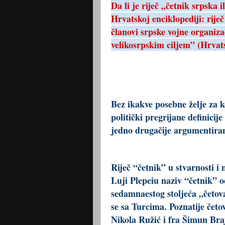
Da li je riječ „četnik srpska
Hrvatskoj enciklopediji: rije
članovi srpske vojne organizac
velikosrpskim ciljem” (Hrvats
Bez ikakve posebne želje za 
politički pregrijane definicije
jedno drugačije argumentiran
Riječ “četnik” u stvarnosti i 
Luji Plepeiu naziv “četnik” o
sedamnaestog stoljeća „četova
se sa Turcima. Poznatije četov
Nikola Ružić i fra Šimun Braj