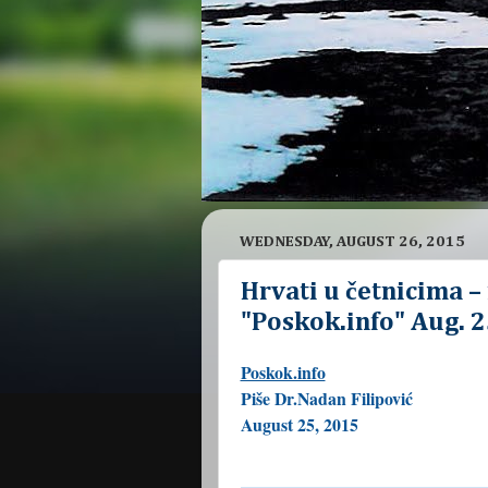
WEDNESDAY, AUGUST 26, 2015
Hrvati u četnicima – 
"Poskok.info" Aug. 2
Poskok.info
Piše Dr.Nadan Filipović
August 25, 2015