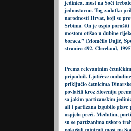
jedinica, most na Soči trebalo 
jednostavno. Tog zadatka pri
narodnosti Hrvat, koji se pro
Srbima. On je uspio porušiti 
mostom otišao u dubine rijeke
boraca.” (Momčilo Đujić, Spo
stranica 492, Cleveland, 1995
Prema relevantnim četničkim 
pripadnik Ljotićeve omladine 
priključio četnicima Dinarske 
povlačili kroz Sloveniju prem
sa jakim partizanskim jedini
ali i partizana izgubilo glave
uspjela preći. Međutim, parti
su se partizanima uskoro treb
pokušali minirati most na Soči