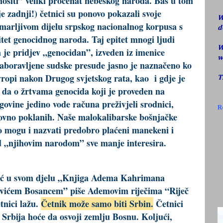
ositi” veliki procenat nebeskog naroda. Baš u tom
 zadnji!) četnici su ponovo pokazali svoje
W
emarljivom dijelu srpskog nacionalnog korpusa s
d
itet genocidnog naroda. Taj epitet mnogi ljudi
W
a je pridjev „genocidan”, izveden iz imenice
w
aboravljene sudske presude jasno je naznačeno ko
vropi nakon Drugog svjetskog rata, kao i gdje je
T
a da o žrtvama genocida koji je proveden na
egovine jedino vode računa preživjeli srodnici,
R
ovno poklanih. Naše malokalibarske bošnjačke
ko mogu i nazvati predobro plaćeni manekeni i
d „njihovim narodom” sve manje interesira.
ć u svom djelu „Knjiga Adema Kahrimana
vićem Bosancem” piše Ademovim riječima “Riječ
etnici lažu.
Četnik može samo biti Srbin.
Četnici
 Srbija hoće da osvoji zemlju Bosnu. Koljući,