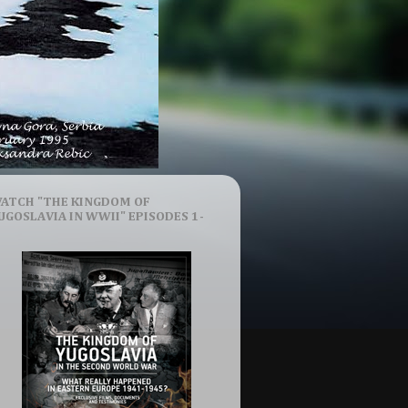
ATCH "THE KINGDOM OF
UGOSLAVIA IN WWII" EPISODES 1-