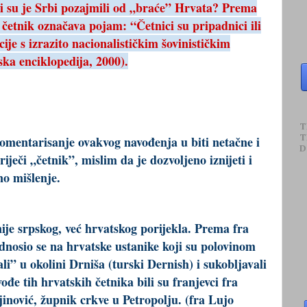
 ili su je Srbi pozajmili od „braće” Hrvata? Prema
č četnik označava pojam: “Četnici su pripadnici ili
ije s izrazito nacionalističkim šovinističkim
ka enciklopedija, 2000).
T
T
komentarisanje ovakvog navođenja u biti netačne i
D
 riječi „četnik”, mislim da je dozvoljeno iznijeti i
o mišlenje.
nije srpskog, već hrvatskog porijekla. Prema fra
dnosio se na hrvatske ustanike koji su polovinom
li” u okolini Drniša (turski Dernish) i sukobljavali
ođe tih hrvatskih četnika bili su franjevci fra
inović, župnik crkve u Petropolju. (fra Lujo