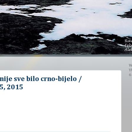
W
Y
6
nije sve bilo crno-bijelo /
5, 2015