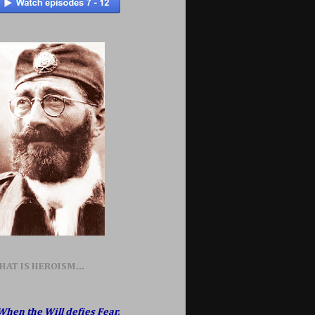
HAT IS HEROISM...
When the Will defies Fear,