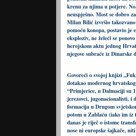
krenu za njima u potjere. No
neuspješno. Most se dobro zat
Milan Bilić izvršio takozvan
pomoću konopa, postavio je e
eksploziv, ne želeći se ponovo
herojskom aktu jednog Hrvata,
njegove subraće iz Dinarske di
Govoreći o svojoj knjizi „Fuk
dotakao modernog hrvatskog a
“Primjerice, u Dalmaciji su 19
jerezovci, jugonacionalisti, i 
formacija u Drugom svjetskom 
potom u Zablaću (iako im iz t
danas je riječ o istome transfe
nose ni europske šajkače, niti