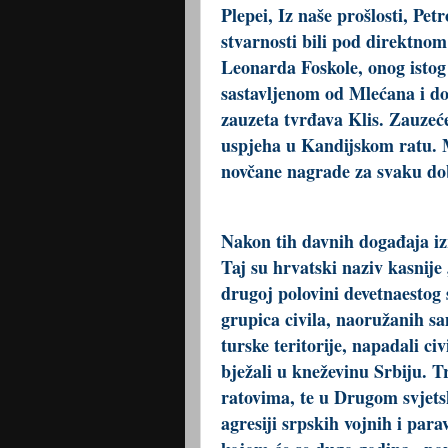
Plepei, Iz naše prošlosti, Pet
stvarnosti bili pod direktn
Leonarda Foskole, onog isto
sastavljenom od Mlećana i do
zauzeta tvrđava Klis. Zauzeć
uspjeha u Kandijskom ratu. M
novčane nagrade za svaku dob
Nakon tih davnih događaja izr
Taj su hrvatski naziv kasnije 
drugoj polovini devetnaestog 
grupica civila, naoružanih s
turske teritorije, napadali civ
bježali u kneževinu Srbiju. T
ratovima, te u Drugom svjets
agresiji srpskih vojnih i par