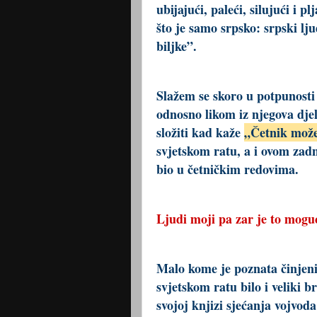
ubijajući, paleći, silujući i p
što je samo srpsko: srpski lju
biljke”.
Slažem se skoro u potpunost
odnosno likom iz njegova dj
složiti kad kaže
„Četnik može
svjetskom ratu, a i ovom zad
bio u četničkim redovima.
Ljudi moji pa zar je to mogu
Malo kome je poznata činjen
svjetskom ratu bilo i veliki 
svojoj knjizi sjećanja vojvod