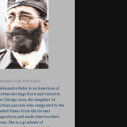
HANKS FOR VISITING!
leksandra Rebic is an American of
erbian heritage born and raised in
he Chicago area, the daughter of
erbian parents who emigrated to the
nited States from the former
ugoslavia and made America their
ome. She is a graduate of