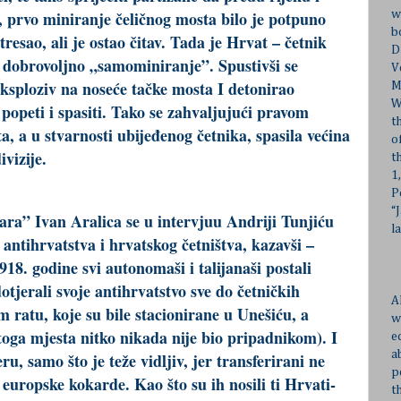
, prvo miniranje čeličnog mosta bilo je potpuno
w
b
resao, ali je ostao čitav. Tada je Hrvat – četnik
D
o dobrovoljno „samominiranje”. Spustivši se
V
ksploziv na noseće tačke mosta I detonirao
M
W
 popeti i spasiti. Tako se zahvaljujući pravom
t
 a u stvarnosti ubijeđenog četnika, spasila većina
o
vizije.
t
1
P
“
ara” Ivan Aralica se u intervjuu Andriji Tunjiću
l
ntihrvatstva i hrvatskog četništva, kazavši –
18. godine svi autonomaši i talijanaši postali
dotjerali svoje antihrvatstvo sve do četničkih
A
ratu, koje su bile stacionirane u Unešiću, a
w
oga mjesta nitko nikada nije bio pripadnikom). I
e
a
ru, samo što je teže vidljiv, jer transferirani ne
p
 europske kokarde. Kao što su ih nosili ti Hrvati-
t