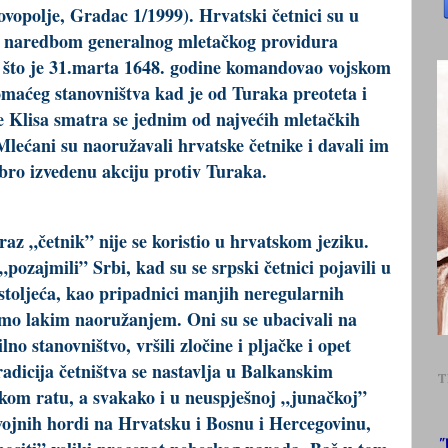
rovopolje, Gradac 1/1999). Hrvatski četnici su u
om naredbom generalnog mletačkog providura
g što je 31.marta 1648. godine komandovao vojskom
maćeg stanovništva kad je od Turaka preoteta i
e Klisa smatra se jednim od najvećih mletačkih
lećani su naoružavali hrvatske četnike i davali im
ro izvedenu akciju protiv Turaka.
az „četnik” nije se koristio u hrvatskom jeziku.
„pozajmili” Srbi, kad su se srpski četnici pojavili u
stoljeća, kao pripadnici manjih neregularnih
amo lakim naoružanjem. Oni su se ubacivali na
ilno stanovništvo, vršili zločine i pljačke i opet
radicija četništva se nastavlja u Balkanskim
T
kom ratu, a svakako i u neuspješnoj „junačkoj”
avojnih hordi na Hrvatsku i Bosnu i Hercegovinu,
"