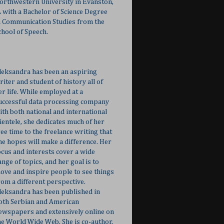
orthwestern University in Evanston,
L with a Bachelor of Science Degree
n Communication Studies from the
chool of Speech.
leksandra has been an aspiring
riter and student of history all of
er life. While employed at a
uccessful data processing company
ith both national and international
lientele, she dedicates much of her
ree time to the freelance writing that
he hopes will make a difference. Her
ocus and interests cover a wide
ange of topics, and her goal is to
ove and inspire people to see things
rom a different perspective.
leksandra has been published in
oth Serbian and American
ewspapers and extensively online on
he World Wide Web. She is co-author,