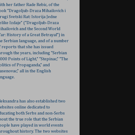
ith her father Rade Rebic, of the
ook “Dragoljub-Draza Mihailovich i
rugi Svetski Rat: Istorija Jedne
elike Izdaje” (“Dragoljub-Draza
ihailovich and the Second World
ar: History of a Great Betrayal”) in
he Serbian language, and of a number
f reports that she has issued
hrough the years, including “Serbian
,000 Points of Light,” “Stepinac,” “The
olitics of Propaganda,” and
Jasenovac,” all in the English
anguage.
leksandra has also established two
ebsites online dedicated to
ducating both Serbs and non-Serbs
bout the true role that the Serbian
eople have played in world events
hroughout history. The two websites