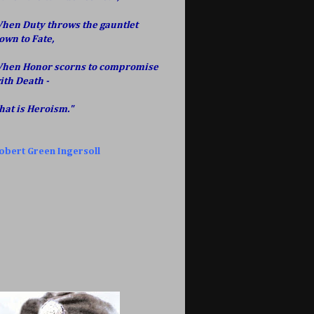
hen Duty throws the gauntlet
own to Fate,
hen Honor scorns to compromise
ith Death -
hat is Heroism."
obert Green Ingersoll