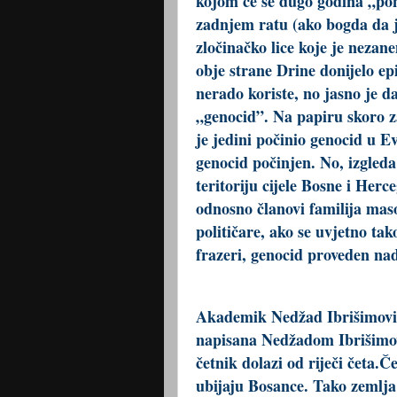
kojom će se dugo godina „pon
zadnjem ratu (ako bogda da je
zločinačko lice koje je nezan
obje strane Drine donijelo ep
nerado koriste, no jasno je d
„genocid”. Na papiru skoro z
je jedini počinio genocid u E
genocid počinjen. No, izgled
teritoriju cijele Bosne i Herc
odnosno članovi familija mas
političare, ako se uvjetno ta
frazeri, genocid proveden na
Akademik Nedžad Ibrišimovi
napisana Nedžadom Ibrišimo
četnik dolazi od riječi četa.Č
ubijaju Bosance. Tako zemlja