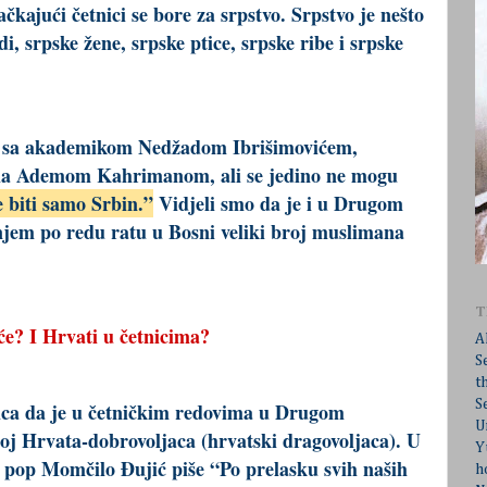
ljačkajući četnici se bore za srpstvo. Srpstvo je nešto
di, srpske žene, srpske ptice, srpske ribe i srpske
i sa akademikom Nedžadom Ibrišimovićem,
ela Ademom Kahrimanom, ali se jedino ne mogu
 biti samo Srbin.”
Vidjeli smo da je i u Drugom
njem po redu ratu u Bosni veliki broj muslimana
T
će? I Hrvati u četnicima?
A
S
t
S
ica da je u četničkim redovima u Drugom
U
broj Hrvata-dobrovoljaca (hrvatski dragovoljaca). U
Y
a pop Momčilo Đujić piše “Po prelasku svih naših
h