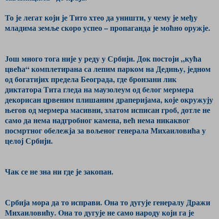
То је легат који је Тито хтео да уништи, у чему је међу
младима земље скоро успео – пропаганда је моћно оружје.
Још много тога није у реду у Србији. Док постоји „кућа
цвећа“ комплетирана са лепим парком на Дедињу, једном
од богатијих предела Београда, где бронзани лик
диктатора Тита гледа на маузолеум од белог мермера
декорисан црвеним плишаним драперијама, које окружују
његов од мермера масивни, златом исписан гроб, дотле не
само да нема надгробног камена, већ нема никаквог
посмртног обележја за вољеног генерала Михаиловића у
целој Србији.
Чак се не зна ни где је закопан.
Србија мора да то исправи. Она то дугује генералу Дражи
Михаиловићу. Oна то дугује не само народу који га је