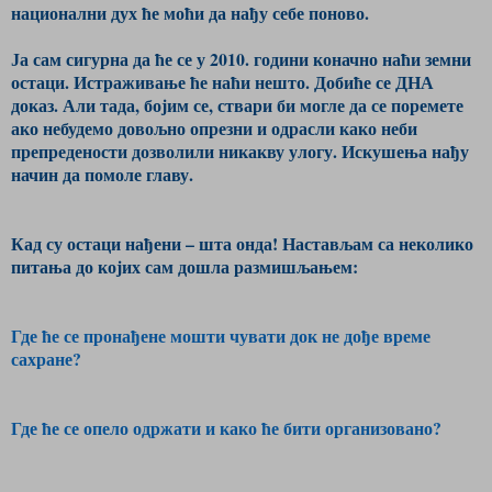
национални дух ће моћи да нађу себе поново.
Ја сам сигурна да ће се у 2010. години коначно наћи земни
остаци. Истраживање ће наћи нешто. Добиће се ДНА
доказ. Али тада, бојим се, ствари би могле да се поремете
ако небудемо довољно опрезни и одрасли како неби
препредености дозволили никакву улогу. Искушења нађу
начин да помоле главу.
Кад су остаци нађени – шта онда! Настављам са неколико
питања до којих сам дошла размишљањем:
Где ће се пронађене мошти чувати док не дође време
сахране?
Где ће се опело одржати и како ће бити организовано?