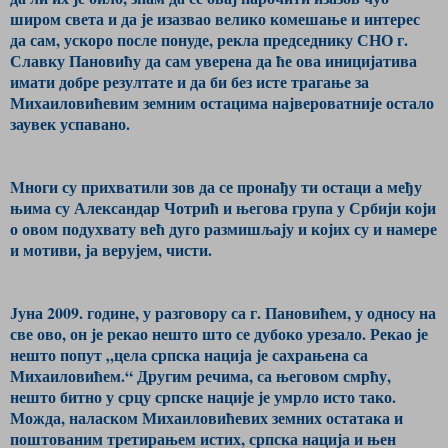
широм света и да је изазвао велико комешање и интерес
да сам, ускоро после понуде, рекла председнику СНО г.
Славку Пановићу да сам уверена да ће ова иницијатива
имати добре резултате и да би без исте трагање за
Михаиловићевим земним остацима највероватније остало
заувек успавано.
Mноги су прихватили зов да се пронађу ти остаци а међу
њима су Александар Чотрић и његова група у Србији који
о овом подухвату већ дуго размишљају и којих су и намере
и мотиви, ја верујем, чисти.
Јуна 2009. године, у разговору са г. Пановићем, у односу на
све ово, он је рекао нешто што се дубоко урезало. Рекао је
нешто попут „цела српска нација је сахрањена са
Михаиловићем.“ Другим речима, са његовом смрћу,
нешто битно у срцу српске нације је умрло исто тако.
Можда, наласком Михаиловићевих земних остатака и
поштованим третирањем истих, српска нација и њен