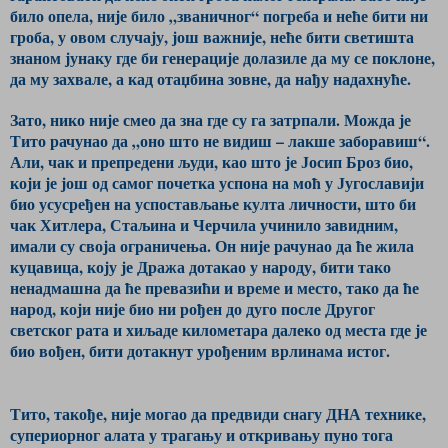
било опела, није било „званичног“ погреба и неће бити ни
гроба, у овом случају, још важније, неће бити светишта
знаном јунаку где би генерације долазиле да му се поклоне,
да му захвале, а кад отаџбина зовне, да нађу надахнуће.
Зато, нико није смео да зна где су га затрпали. Можда је
Тито рачунао да „оно што не видиш – лакше заборавиш“.
Али, чак и препредени људи, као што је Јосип Броз био,
који је још од самог почетка успона на моћ у Југославији
био усусређен на успостављање култа личности, што би
чак Хитлера, Стаљина и Черчила учинило завидним,
имали су своја ограничења. Он није рачунао да ће жила
куцавица, коју је Дража дотакао у народу, бити тако
ненадмашна да ће превазићи и време и место, тако да ће
народ, који није био ни рођен до дуго после Другог
светског рата и хиљаде километара далеко од места где је
био вођен, бити дотакнут урођеним врлинама истог.
Тито, такође, није могао да предвиди снагу ДНА технике,
супериорног алата у трагању и откривању пуно тога