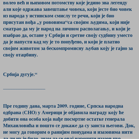
волео већ и њиховом потомству које једино зна легенду
али које одржава завештање човека, који јесте био човек
из народа у истинском смислу те речи, који је био
присутан вођа „у рововима“са својим људима, који није
сматрао да му је народ на личном располагању, и који је
изабрао да, остане у Србији и сретне своју судбину уместо
да је напусти кад му је то понуђено, и који је платио
својим животом за бескомпромисну љубав коју је гајио за
своју отаџбину.
Србија дугује.“
_________________
Пре годину дана, марта 2009. године, Српска народна
одбрана (СНО) у Америци је објавила награду коју ће
добити она особа која нађе посмртне остатке генерала
Михаиловића и пошто се докаже да су заиста његови. Док,
не могу да говорим о ранијим понудама и изазовима нити
да ли их је било, знам да се овај нарочити изазов чуо