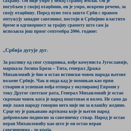
сахрану. Он није умро у некој страној земљи. Он је
погубљен у својој отаџбини, он је умро, искрено речено, за
своју отаџбину. Поред пуно тога зашто Срби с правом
оптужују западне савезнике, постоји и Србијино властито
бреме и одговорност за трајну срамоту што сам ја
испољила још првог септембра 2006. године:
Србија дугује дуг
„
.
За разлику од свог супарника, вође комуниста Југославије,
маршала Јосипа Броза – Тита, генерал Дража
Михаиловић је био и остао истински човек народа његове
вољене Србије. Чак и онда кад је помињан као први
стварни и успешан вођа отпора у окупираној Европи у
току Другог светског рата, Генерал Михаиловић је остао
скроман човек кога је народ поштовао и волео. Не само да
није лажи народу говорио него није ни за влашћу жеднио.
Срце му је рањавано жртвама које је његов народ
добровољно подносио за савезничку ствар. Народ је остао
веран Михаиловићу као што је он остао веран
савезницима - до краја.