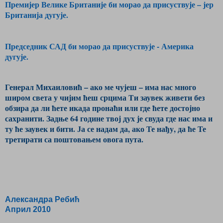
Премијер Велике Британије би морао да присуствује – јер
Британија дугује.
Председник САД би морао да присуствује - Америка
дугује.
Генерал Михаиловић – ако ме чујеш – има нас много
широм света у чијим ћеш срцима Tи заувек живети без
обзира да ли ћете икада пронаћи или где ћете достојно
сахранити. Задње 64 године твој дух је свуда где нас има и
ту ће заувек и бити. Ја се надам да, ако Те нађу, да ће Те
третирати са поштовањем овога пута.
Александра Ребић
Aприл 2010