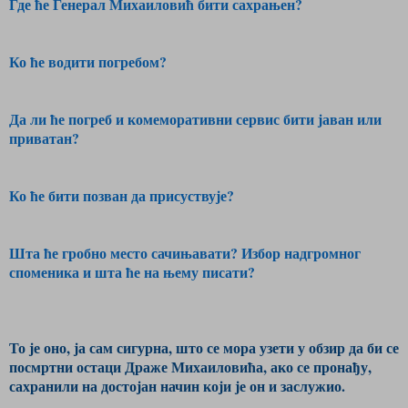
Где ће Генерал Михаиловић бити сахрањен?
Ко ће водити погребом?
Да ли ће погреб и комеморативни сервис бити јаван или
приватан?
Ко ће бити позван да присуствује?
Шта ће гробно место сачињавати? Избор надгромног
споменика и шта ће на њему писати?
То је оно, ја сам сигурна, што се мора узети у обзир да би се
посмртни остаци Драже Михаиловића, ако се пронађу,
сахранили на достојан начин који је он и заслужио.