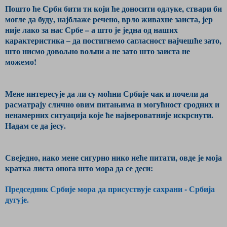
Пошто ће Срби бити ти који ће доносити одлуке, ствари би
могле да буду, најблаже речено, врло живахне заиста, јер
није лако за нас Србе – а што је једна од наших
карактеристика – да постигнемо сагласност најчешће зато,
што нисмо довољно вољни а не зато што заиста не
можемо!
Мене интересује да ли су моћни Србије чак и почели да
расматрају слично овим питањима и могућност сродних и
ненамерних ситуација које ће највероватније искрснути.
Надам се да јесу.
Свеједно, иако мене сигурно нико неће питати, овде је моја
кратка листа онога што мора да се деси:
Председник Србије мора да присуствује сахрани - Србија
дугује.