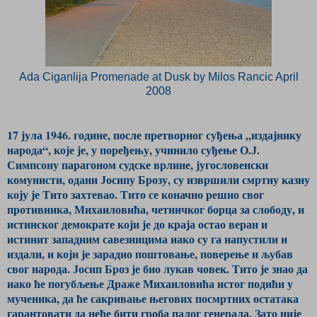
Ada Ciganlija Promenade at Dusk by Milos Rancic April
2008
17 јула 1946. године, после претворног суђења „издајнику
народа“, које је, у поређењу, учинило суђење О.Ј.
Симпсону парагоном судске врлине, југословенски
комунисти, одани Јосипу Брозу, су извршили смртну казну
коју је Тито захтевао. Тито се коначно решио свог
противника, Михаиловића, четничког борца за слободу, и
истинског демократе који је до краја остао веран и
истинит западним савезницима иако су га напустили и
издали, и који је зарадио поштовање, поверење и љубав
свог народа. Јосип Броз је био лукав човек. Тито је знао да
иако ће погубљење Драже Михаиловића истог подићи у
мученика, да ће сакривање његових посмртних остатака
гарантовати да неће бити гроба палог генерала. Зато није