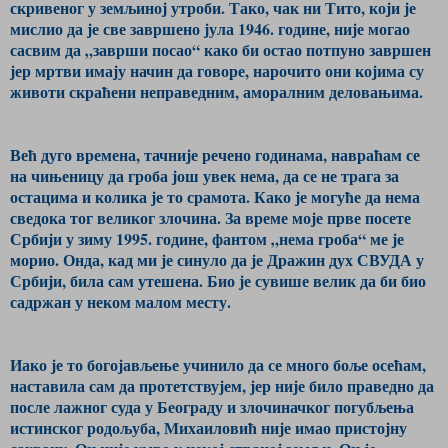
скривеног у земљиној утроби. Тако, чак ни Тито, који је
мислио да је све завршено јула 1946. године, није могао
сасвим да „заврши посао“ како би остао потпуно завршен
јер мртви имају начин да говоре, нарочито они којима су
животи скраћени неправедним, аморалним деловањима.
Већ дуго времена, тачније речено годинама, навраћам се
на чињеницу да гроба још увек нема, да се не трага за
остацима и колика је то срамота. Како је могуће да нема
сведока тог великог злочина. За време моје прве посете
Србији у зиму 1995. године, фантом „нема гроба“ ме је
морио. Онда, кад ми је синуло да је Дражин дух СВУДА у
Србији, била сам утешена. Био је сувише велик да би био
садржан у неком малом месту.
Иако је то богојављење учинило да се много боље осећам,
наставила сам да протетствујем, јер није било праведно да
после лажног суда у Београду и злочиначког погубљења
истинског родољуба, Михаиловић није имао пристојну