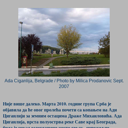
Ada Ciganlija, Belgrade / Photo by Milica Prodanovic Sept.
2007
Није више далеко. Марта 2010. године група Срба је
објавила да ће овог пролећа почети са копањем на Ади
Циганлији за земним остацима Драже Михаиловића. Ада
Циганлија, врста полуострва реке Саве крај Београда,
била је некад озлоглашено место где су „непожељне