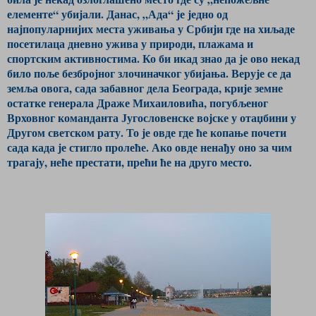
елементе“ убијали. Данас, „Ада“ је једно од
најпопуларнијих места уживања у Србији где на хиљаде
посетилаца дневно ужива у природи, плажама и
спортским активностима. Ко би икад знао да је ово некад
било поље безбројног злочиначког убијања. Верује се да
земља овога, сада забавног дела Београда, крије земне
остатке генерала Драже Михаиловића, погубљеног
Врховног команданта Југословенске војске у отаџбини у
Другом светском рату. То је овде где ће копање почети
сада када је стигло пролеће. Ако овде ненађу оно за чим
трагају, неће престати, прећи ће на друго место.