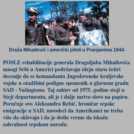
Draža Mihailović i američki piloti u Pranjanima 1944.
POSLE rehabilitacije generala Dragoljuba Mihailovića
mnogi Srbi u Americi podržavaju ideju staru četiri
decenije da se komandantu Jugoslovenske kraljevske
vojske u otadžbini podigne spomenik u glavnom gradu
SAD - Vašingtonu. Taj zahtev od 1975. godine stoji u
Stejt departmentu, ali je i dalje mrtvo slovo na papiru.
Poručuje ovo Aleksandra Rebić, hroničar srpske
emigracije u SAD, navodeći da Amerikanci ne treba
više da oklevaju i da je došlo vreme da iskažu
zahvalnost srpskom narodu.