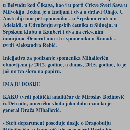
u Belvudu kod Čikaga, kao i u porti Crkve Sveti Sava u
Milvokiju. Jedan je u Indijani i dva u državi Ohajo. U
Australiji ima pet spomenika - u Srpskom centru u
Adelaidi, u Udruženju srpskih četnika u Sidneju, u
Srpskom klubu u Kanberi i dva na crkvenim
imanjima. Đeneral ima i tri spomenika u Kanadi -
tvrdi Aleksandra Rebić.
Inicijativa za podizanje spomenika Mihailoviću
obnovljena je 2012. godine, a danas, 2015. godine, to je
još mrtvo slovo na papiru.
IMAJU DOSIJE
KAKO tvrdi politički analitičar dr Miroslav Božinović
iz Detroita, američka vlada jako dobro zna ko je
general Draža Mihailović.
- Stejt department poseduje dosije o Dragobulju
Mihailoviću, u kome piše da je general Draža bio