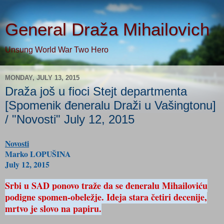
General Draža Mihailovich
Unsung World War Two Hero
MONDAY, JULY 13, 2015
Draža još u fioci Stejt departmenta
[Spomenik đeneralu Draži u Vašingtonu]
/ "Novosti" July 12, 2015
Novosti
Marko LOPUŠINA
July 12, 2015
Srbi u SAD ponovo traže da se đeneralu Mihailoviću
podigne spomen-obeležje. Ideja stara četiri decenije,
mrtvo je slovo na papiru.