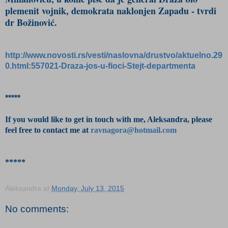
plemenit vojnik, demokrata naklonjen Zapadu - tvrdi
dr Božinović.
http://www.novosti.rs/vesti/naslovna/drustvo/aktuelno.29
0.html:557021-Draza-jos-u-fioci-Stejt-departmenta
*****
If you would like to get in touch with me, Aleksandra, please
feel free to contact me at
ravnagora@hotmail.com
*****
Aleksandra
at
Monday, July 13, 2015
No comments: