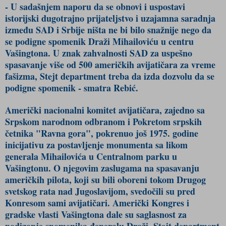
- U sadašnjem naporu da se obnovi i uspostavi
istorijski dugotrajno prijateljstvo i uzajamna saradnja
između SAD i Srbije ništa ne bi bilo snažnije nego da
se podigne spomenik Draži Mihailoviću u centru
Vašingtona. U znak zahvalnosti SAD za uspešno
spasavanje više od 500 američkih avijatičara za vreme
fašizma, Stejt department treba da izda dozvolu da se
podigne spomenik - smatra Rebić.
Američki nacionalni komitet avijatičara, zajedno sa
Srpskom narodnom odbranom i Pokretom srpskih
četnika "Ravna gora", pokrenuo još 1975. godine
inicijativu za postavljenje monumenta sa likom
generala Mihailovića u Centralnom parku u
Vašingtonu. O njegovim zaslugama na spasavanju
američkih pilota, koji su bili oboreni tokom Drugog
svetskog rata nad Jugoslavijom, svedočili su pred
Konresom sami avijatičari. Američki Kongres i
gradske vlasti Vašingtona dale su saglasnost za
podizanje spomenika đeneralu Draži. Stejt department