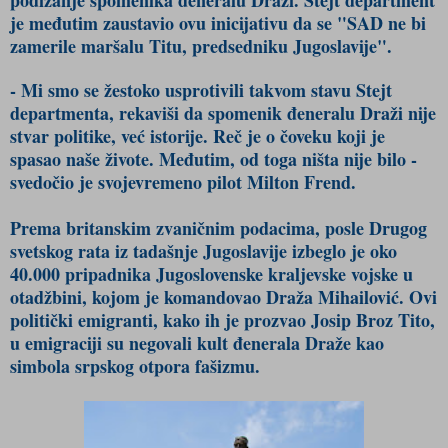
je međutim zaustavio ovu inicijativu da se "SAD ne bi
zamerile maršalu Titu, predsedniku Jugoslavije".
- Mi smo se žestoko usprotivili takvom stavu Stejt
departmenta, rekaviši da spomenik đeneralu Draži nije
stvar politike, već istorije. Reč je o čoveku koji je
spasao naše živote. Međutim, od toga ništa nije bilo -
svedočio je svojevremeno pilot Milton Frend.
Prema britanskim zvaničnim podacima, posle Drugog
svetskog rata iz tadašnje Jugoslavije izbeglo je oko
40.000 pripadnika Jugoslovenske kraljevske vojske u
otadžbini, kojom je komandovao Draža Mihailović. Ovi
politički emigranti, kako ih je prozvao Josip Broz Tito,
u emigraciji su negovali kult đenerala Draže kao
simbola srpskog otpora fašizmu.