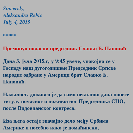
Sincerely,
Aleksandra Rebic
July 4, 2015
*****
Преминуо почасни председник Славко Б. Пановић
Дана 3. јула 2015.г, у 9:45 увече, упокојио се у
Господу наш дугогодишњи Председник Српске
народне одбране у Америци брат Славко Б.
Пановић.
Нажалост, доживео је да само неколико дана понесе
титулу почасног и доживотног Председника СНО,
после Видовданског конгреса.
Иза њега остаје значајно дело међу Србима
Америке и посебно како је домаћински,