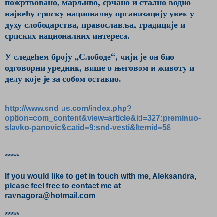
пожртвовано, марљиво, срчано и стално водио
највећу српску националну организацију увек у
духу слободарства, православља, традиције и
српских националних интереса.
У следећем броју „Слободе“, чији је он био
одговорни уредник, више о његовом и животу и
делу које је за собом оставио.
http://www.snd-us.com/index.php?
option=com_content&view=article&id=327:preminuo-
slavko-panovic&catid=9:snd-vesti&Itemid=58
*****
If you would like to get in touch with me, Aleksandra,
please feel free to contact me at
ravnagora@hotmail.com
*****