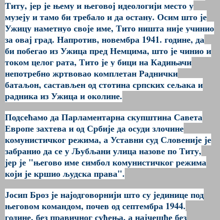
Титу, јер је њему и његовој идеологији место у
музеју и тамо би требало и да остану. Осим што је
Ужицу наметнуо своје име, Тито ништа није учинио
за овај град. Напротив, новембра 1941. године, да
би побегао из Ужица пред Немцима, што је чинио и
током целог рата, Тито је у бици на Кадињачи
непотребно жртвовао комплетан Раднички
батаљон, састављен од стотина српских сељака и
радника из Ужица и околине.
Подсећамо да Парламентарна скупштина Савета
Европе захтева и од Србије да осуди злочине
комунистичког режима, а Уставни суд Словеније је
забранио да се у Љубљани улица назове по Титу,
јер је "његово име симбол комунистичког режима
који је кршио људска права".
Јосип Броз је најодговорнији што су јединице под
његовом командом, почев од септембра 1944.
године, без правичног суђења, а најчешће без