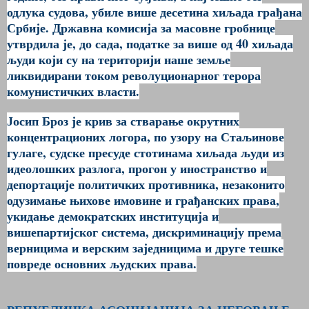
одлука судова, убиле више десетина хиљада грађана
Србије. Државна комисија за масовне гробнице
утврдила је, до сада, податке за више од 40 хиљада
људи који су на територији наше земље
ликвидирани током револуционарног терора
комунистичких власти.
Јосип Броз је крив за стварање окрутних
концентрационих логора, по узору на Стаљинове
гулаге, судске пресуде стотинама хиљада људи из
идеолошких разлога, прогон у иностранство и
депортације политичких противника, незаконито
одузимање њихове имовине и грађанских права,
укидање демократских институција и
вишепартијског система, дискриминацију према
верницима и верским заједницима и друге тешке
повреде основних људских права.