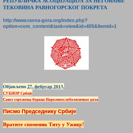
РЕПУБЛИЧКА АСОЦИЈАЦИЈА ЗА НЕГОВАЊЕ
ТЕКОВИНА РАВНОГОРСКОГ ПОКРЕТА
http://www.ravna-gora.org/index.php?
option=com_content&task=view&id=405&Itemid=1
Објављено
27. фебруар 2013.
СУБНОР Србије
Савез удружења бораца Народноослободилачког рата
Писмо Председнику Србије
Вратите споменик Титу у Ужицу!