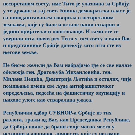
несврстаном свету, име Тито је улазница за Србију
у те државе и тај свет. Бивша демократска власт је
са ниподаштавањем говорила о несврстаним
земљама, које су биле и остале наши стварни и
једини пријатељи и поштоваоци. И сами сте се
уверили шта значи реч Тито у том свету и како Вас
и представнике Србије дочекују зато што сте из
његове земље.
Не бисмо желели да Bам набрајамо где се све налазе
обележја ген. Драгољуба Михаиловића, ген.
Милана Недића, Димитрија Љотића и осталих, чије
помињање имена све људе антифашистичког
опредељења, подсећа на фашистичку окупацију и
њихове улоге као стваралаца ужаса.
Републички одбор СУБНОР-а Србије из тих
разлога, тражи од Вас, као Председника Републике,
да Србија почне да брани своје часно место у
историји и допринос личности, које су потомци