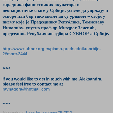
сарадника фашистичких окупатора и
неонацистичке снаге у Србији, успеле да упрљају и
оспоре или бар тако мисле да су урадиле – стоји у
писму које је Председнику Републике, Томиславу
Николићу, упутио проф.др Миодраг Зечевић,
председник Републичког одбора СУБНОР-а Србије.
http://www.subnor.org.rs/pismo-predsedniku-srbije-
2#more-3444
*****
If you would like to get in touch with me, Aleksandra,
please feel free to contact me at
ravnagora@hotmail.com
*****
Aleksandra
at
Thursday, February 28, 2013