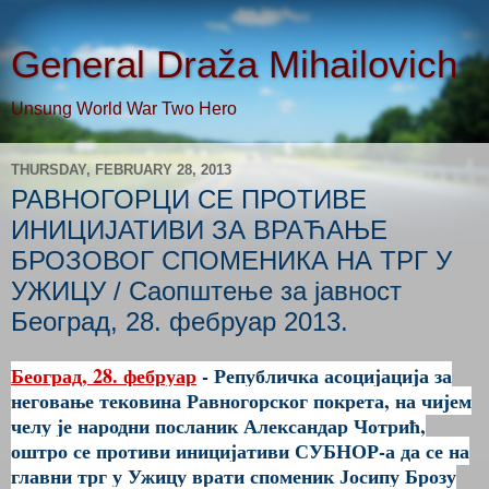
General Draža Mihailovich
Unsung World War Two Hero
THURSDAY, FEBRUARY 28, 2013
РАВНОГОРЦИ СЕ ПРОТИВЕ
ИНИЦИЈАТИВИ ЗА ВРАЋАЊЕ
БРОЗОВОГ СПОМЕНИКА НА ТРГ У
УЖИЦУ / Саопштење за јавност
Београд, 28. фебруар 2013.
Београд, 28. фебруар
- Републичка асоцијација за
неговање тековина Равногорског покрета, на чијем
челу је народни посланик Александар Чотрић,
оштро се противи иницијативи СУБНОР-а да се на
главни трг у Ужицу врати споменик Јосипу Брозу