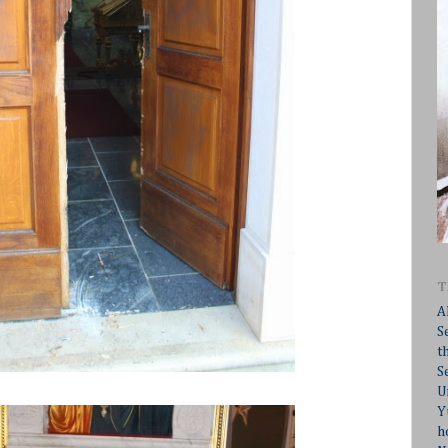
T
A
S
t
S
U
Y
h