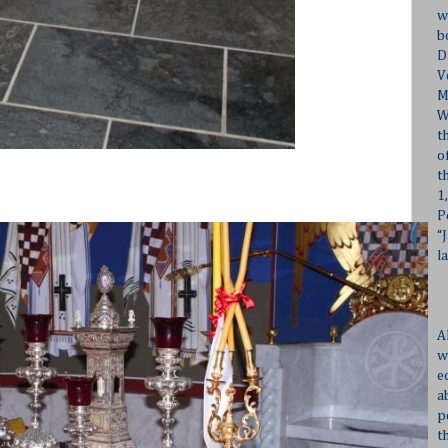
w
b
D
V
M
W
t
o
t
1
P
“
l
A
w
e
a
p
t