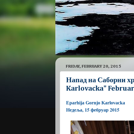
FRIDAY, FEBRUARY 20, 2015
Напад на Саборни хр
Karlovacka" Februar
Eparhija Gornjo Karlovacka
едеља, 15 фебруар
2015
Н