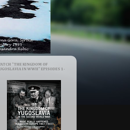
ATCH "THE KINGDOM OF
UGOSLAVIA IN WWII" EPISODES 1-