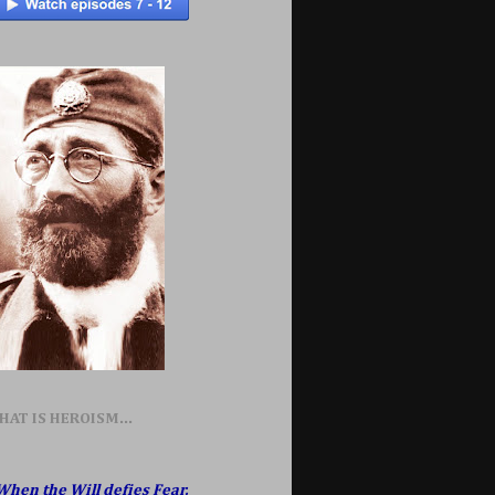
HAT IS HEROISM...
When the Will defies Fear,