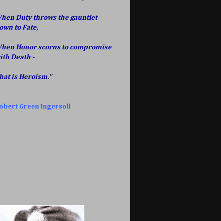
hen Duty throws the gauntlet
own to Fate,
hen Honor scorns to compromise
ith Death -
hat is Heroism."
obert Green Ingersoll