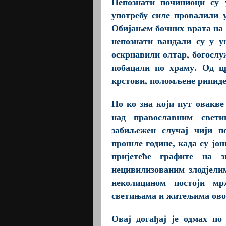
Непознати починиоци су 
употребу силе провалили 
Обијањем бочних врата на 
непознати вандали су у 
оскрнавили олтар, богослу
побацали по храму. Од ц
крстови, поломљене рипиде
По ко зна који пут овакве
над православним свети
забиљежен случај чији п
прошле године, када су јо
пријетеће графите на з
нецивилизованим злодјели
неколицином постоји мр
светињама и житељима овог
Овај догађај је одмах по