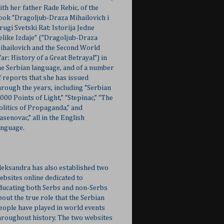
ith her father Rade Rebic, of the
ook “Dragoljub-Draza Mihailovich i
rugi Svetski Rat: Istorija Jedne
elike Izdaje” (“Dragoljub-Draza
ihailovich and the Second World
ar: History of a Great Betrayal”) in
he Serbian language, and of a number
f reports that she has issued
hrough the years, including “Serbian
,000 Points of Light,” “Stepinac,” “The
olitics of Propaganda,” and
Jasenovac,” all in the English
anguage.
leksandra has also established two
ebsites online dedicated to
ducating both Serbs and non-Serbs
bout the true role that the Serbian
eople have played in world events
hroughout history. The two websites