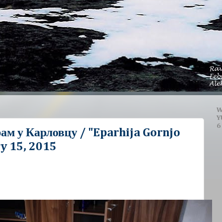
W
Y
6
ам у Карловцу / "Eparhija Gornjo
y 15, 2015