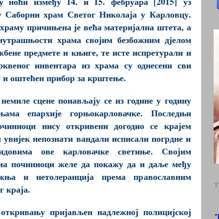
у ноћи између 14. и 15. фебруара [2015] уз
у Саборни храм Светог Николаја у Карловцу.
храму причињена је већа материјална штета, а
унутрашњости храма својим безбожним дјелом
жбене предмете и књиге, те исте испретурали и
рквеног инвентара из храма су однесени сви
 и оштећен прибор за крштење.
 немиле сцене понављају се из године у годину
њама епархије горњокарловачке. Последњи
очиниоци нису откривени догодио се крајем
ш увијек непознати вандали исписали погрдне и
идовима ове карловачке светиње. Својим
ма починиоци желе да покажу да и даље међу
жња и нетолеранција према православним
T
 краја.
 откривању пријављен надлежној полицијској
"