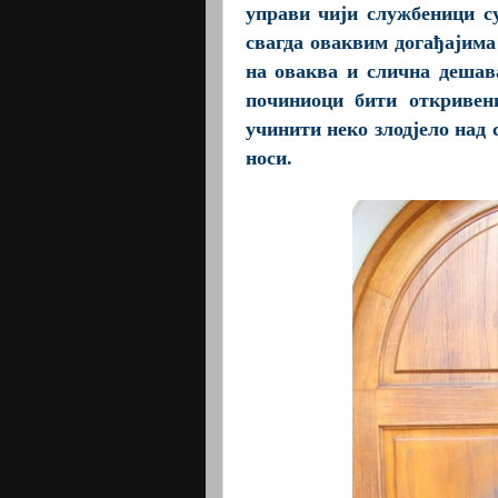
управи чији службеници су
свагда оваквим догађајима
на оваква и слична дешав
починиоци бити откривен
учинити неко злодјело над 
носи.