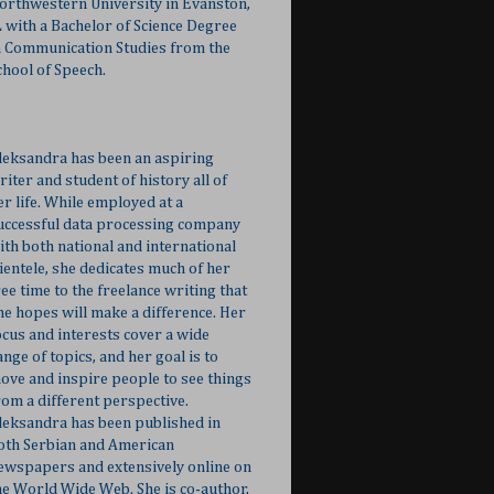
orthwestern University in Evanston,
L with a Bachelor of Science Degree
n Communication Studies from the
chool of Speech.
leksandra has been an aspiring
riter and student of history all of
er life. While employed at a
uccessful data processing company
ith both national and international
lientele, she dedicates much of her
ree time to the freelance writing that
he hopes will make a difference. Her
ocus and interests cover a wide
ange of topics, and her goal is to
ove and inspire people to see things
rom a different perspective.
leksandra has been published in
oth Serbian and American
ewspapers and extensively online on
he World Wide Web. She is co-author,