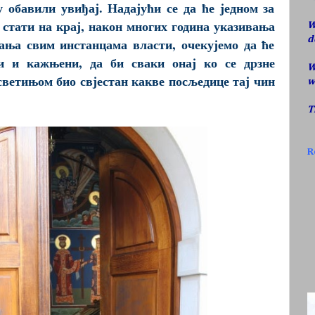
 обавили увиђај. Надајући се да ће једном за
 стати на крај, након многих година указивања
W
d
ања свим инстанцама власти, очекујемо да ће
и и кажњени, да би сваки онај ко се дрзне
W
светињом био свјестан какве посљедице тај чин
w
T
R