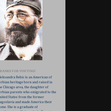
HANKS FOR VISITING!
leksandra Rebic is an American of
erbian heritage born and raised in
he Chicago area, the daughter of
erbian parents who emigrated to the
nited States from the former
ugoslavia and made America their
ome. She is a graduate of