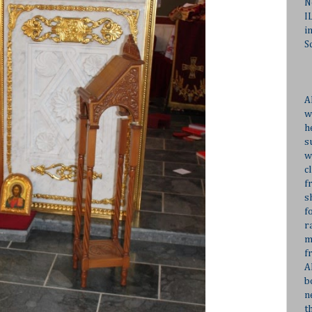
N
I
i
S
A
w
h
s
w
c
f
s
f
r
m
f
A
b
n
t