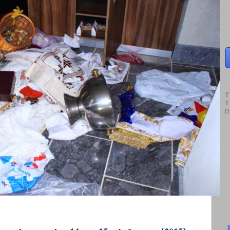
T
T
D