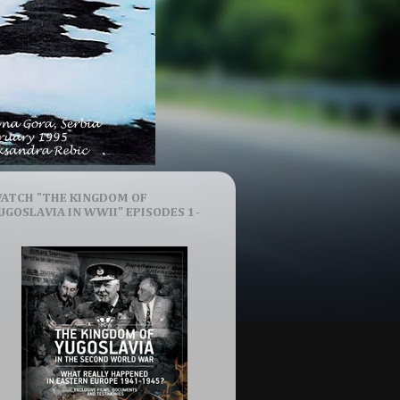
ATCH "THE KINGDOM OF
UGOSLAVIA IN WWII" EPISODES 1-