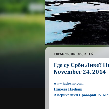
TUESDAY, JUNE 09, 2015
Где су Срби Лике? Н
November 24, 2014
www.jadovno.com
Никола
Плећаш
Американски Србобран 15. Мај