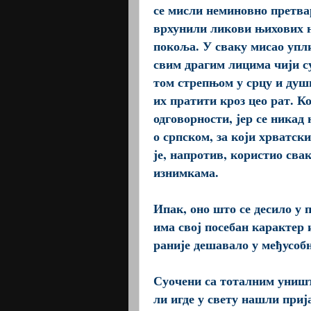
се мисли неминовно претвар
врхунили ликови њихових на
покоља. У сваку мисао упл
свим драгим лицима чији с
том стрепњом у срцу и души 
их пратити кроз цео рат. К
одговорности, јер се никад
о српском, за који хрватск
је, напротив, користио св
изнимкама.
Ипак, оно што се десило у 
има свој посебан карактер и
раније дешавало у међусоб
Суочени са тоталним уништ
ли игде у свету нашли приј