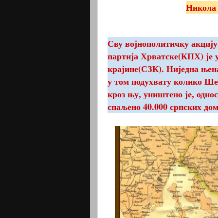
Никола 
Сву војнополитичку акцију
партија Хрватске(КПХ) је 
крајине(СЗК). Ниједна њен
у том подухвату колико Шес
кроз њу, уништено је, одно
спаљено 40.000 српских дом