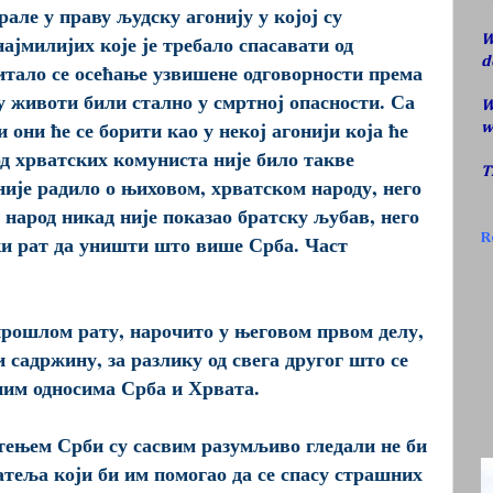
але у праву људску агонију у којој су
јмилијих које је требало спасавати од
W
d
итало се осећање узвишене одговорности према
у животи били стално у смртној опасности. Са
W
они ће се борити као у некој агонији која ће
w
од хрватских комуниста није било такве
T
 није радило о њиховом, хрватском народу, него
и народ никад није показао братску љубав, него
R
аки рат да уништи што више Срба. Част
прошлом рату, нарочито у његовом првом делу,
 садржину, за разлику од свега другог што се
ним односима Срба и Хрвата.
ењем Срби су сасвим разумљиво гледали не би
атеља који би им помогао да се спасу страшних