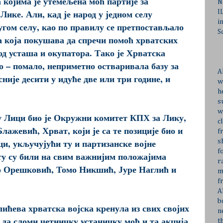
 којима је утемељена моћ партије за
N
Лике. Али, кад је народ у једном селу
I
i
ругом селу, као по правилу се претпостављало
S
а која покушава да спречи помоћ хрватских
д усташа и окупатора. Тако је Хрватска
 – помало, неприметно остваривала базу за
A
асније десити у идуће две или три године, и
w
h
s
w
у Лици био је Окружни комитет КПХ за Лику,
c
Блажевић, Хрват, који је са те позиције био и
f
и, укључујући ту и партизанске војне
s
f
ету су били на свим важнијим положајима
r
о Орешковић, Томо Никшић, Јуре Наглић и
m
f
A
b
елићева хрватска војска кренула из свих својих
n
 да сломи четничку устаничку моћ и та акција
t