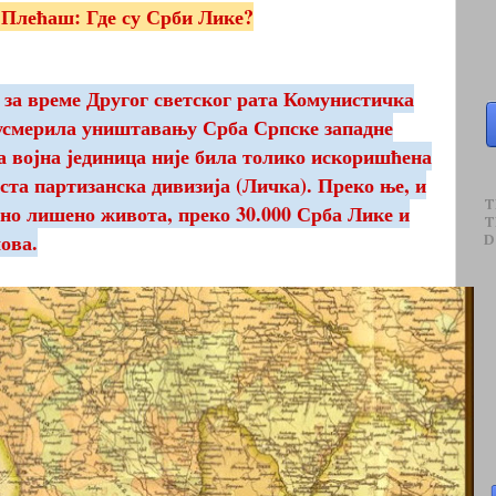
Плећаш: Где су Срби Лике?
 за време Другог светског рата Комунистичка
усмерила уништавању Срба Српске западне
а војна јединица није била толико искоришћена
та партизанска дивизија (Личка). Преко ње, и
T
сно лишено живота, преко 30.000 Срба Лике и
T
ова.
D