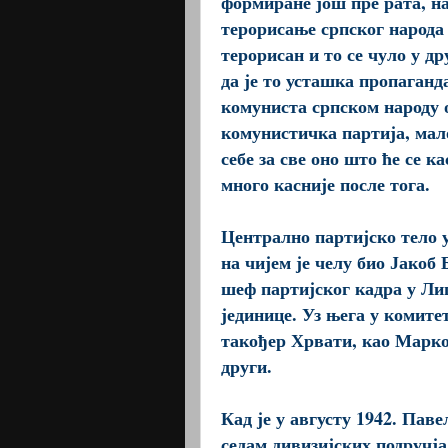
формиране још пре рата, на
терорисање српског народа 
терорисан и то се чуло у д
да је то усташка пропаганд
комуниста српском народу о
комунистичка партија, мало
себе за све оно што ће се к
много касније после тога.
Централно партијско тело 
на чијем је челу био Јакоб 
шеф партијског кадра у Лиц
јединице. Уз њега у комит
такођер Хрвати, као Марк
други.
Кад је у августу 1942. Пав
седам дивизијских подручја