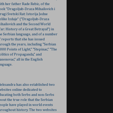
ith her father Rade Rebic, of the
ook “Dragoljub-Draza Mihailovich i
rugi Svetski Rat: Istorija Jedne
elike Izdaje” (“Dragoljub-Draza
ihailovich and the Second World
ar: History of a Great Betrayal”) in
he Serbian language, and of a number
f reports that she has issued
hrough the years, including “Serbian
,000 Points of Light,” “Stepinac,” “The
olitics of Propaganda,” and
Jasenovac,” all in the English
anguage.
leksandra has also established two
ebsites online dedicated to
ducating both Serbs and non-Serbs
bout the true role that the Serbian
eople have played in world events
hroughout history. The two websites