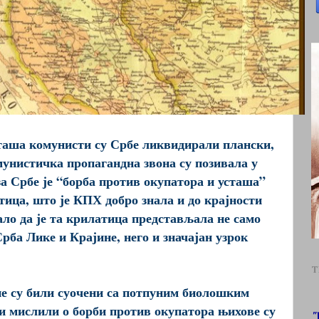
сташа комунисти су Србе ликвидирали плански,
унистичка пропагандна звона су позивала у
за Србе је “борба против окупатора и усташа”
ица, што је КПХ добро знала и до крајности
ло да је та крилатица представљала не само
рба Лике и Крајине, него и значајан узрок
T
не су били суочени са потпуним биолошким
 и мислили о борби против окупатора њихове су
"