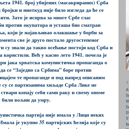
ета 1941. број убијених (масакрираних) Срба
бројки и ниоткуд није било изгледа да ће се
ити. Зато је испрва за многе Србе глас
би против окупатора и усташа био сматран
а, који је најављивао олакшање у борби за
мента све је друго постало другостепеног
и су знали да такво осећање постоји код Срба и
 користили. Већ у касно лето 1941. почела је
ири јака хрватска комунистичка пропаганда о
да се “Заједно са Србима” боре против
ицајем те пропаганде и под напред описаним
T
су се партизанима хиљаде Срба Лике не
A
 ствари копају себи сами раку и свему ономе
S
у били вољни да умру.
t
S
U
мунистичка партија није имала у Лици неких
Y
Имала је укупно 35 партијских ћелија које су
h