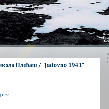
W
Y
6
икола Плећаш / "Jadovno 1941"
 1985