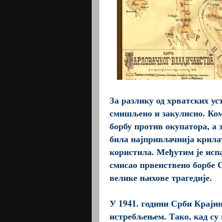
За разлику од хрватских у
смишљено и закулисно. Ком
борбу против окупатора, а 
била најпривлачнија крилат
користила. Међутим је испа
смисао првенствено борбе С
велике њихове трагедије.
У 1941. години Срби Краји
истребљењем. Тако, кад су