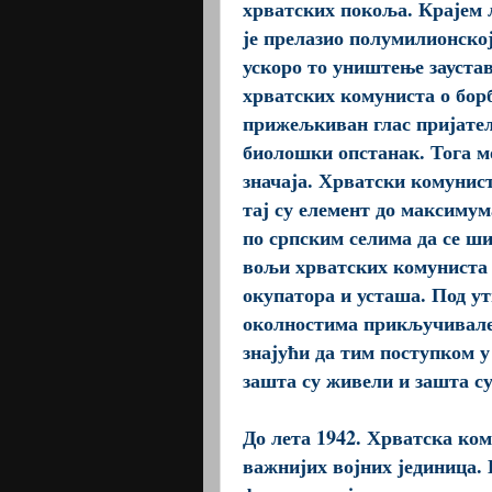
хрватских покоља. Крајем љ
је прелазио полумилионској 
ускоро то уништење заустав
хрватских комуниста о бор
прижељкиван глас пријатељ
биолошки опстанак. Тога мо
значаја. Хрватски комунист
тај су елемент до максимума
по српским селима да се ш
вољи хрватских комуниста 
окупатора и усташа. Под ут
околностима прикључивале 
знајући да тим поступком у
зашта су живели и зашта с
До лета 1942. Хрватска ко
важнијих војних јединица. 