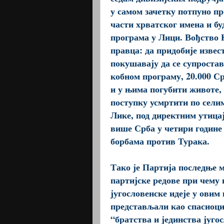
у самом зачетку потпуно п
части хрватског имена и бу
програма у Лици. Вођство К
правца: да придобије извест
покушавају да се супростав
кобном програму, 20.000 С
и у њима погубити животе, 
поступку усмртити по сели
Лике, под директним утица
више Срба у четири године 
борбама против Турака.
Тако је Партија последње м
партијске редове при чему 
југословенске идеје у овим
представљали као спасиоци
“братства и јединства југо