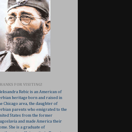
HANKS FOR VISITING!
leksandra Rebic is an American of
erbian heritage born and raised in
he Chicago area, the daughter of
erbian parents who emigrated to the
nited States from the former
ugoslavia and made America their
ome. She is a graduate of