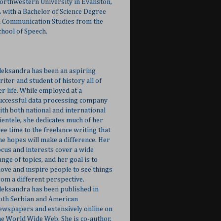
orthwestern University in Evanston,
L with a Bachelor of Science Degree
n Communication Studies from the
chool of Speech.
leksandra has been an aspiring
riter and student of history all of
er life. While employed at a
uccessful data processing company
ith both national and international
lientele, she dedicates much of her
ree time to the freelance writing that
he hopes will make a difference. Her
ocus and interests cover a wide
ange of topics, and her goal is to
ove and inspire people to see things
rom a different perspective.
leksandra has been published in
oth Serbian and American
ewspapers and extensively online on
he World Wide Web. She is co-author,