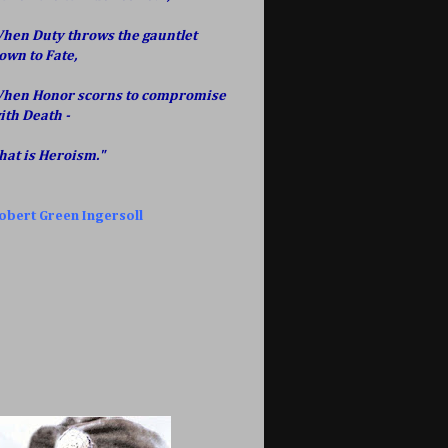
hen Duty throws the gauntlet
own to Fate,
hen Honor scorns to compromise
ith Death -
hat is Heroism."
obert Green Ingersoll