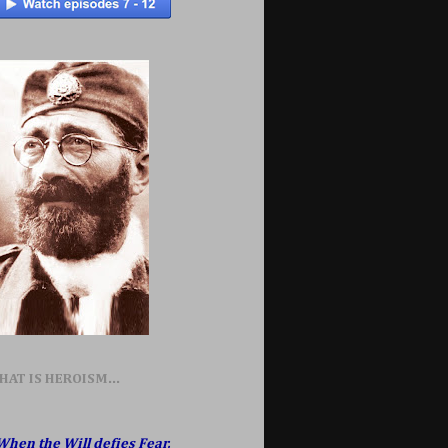
HAT IS HEROISM...
When the Will defies Fear,