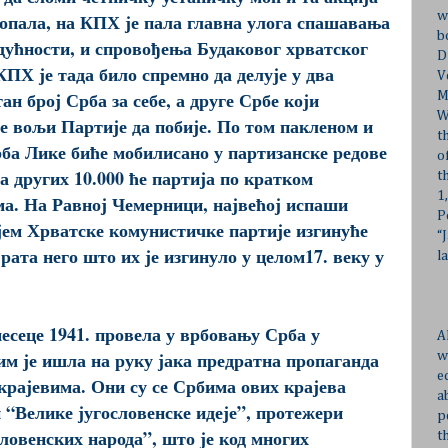
w
ропала, на КПХ је пала главна улога спашавања
b
дућности, и спровођења Будаковог хрватског
D
ПХ је тада било спремно да делује у два
V
ан број Срба за себе, а друге Србе који
M
W
е вољи Партије да побије. По том пакленом и
t
рба Лике биће мобилисано у партизанске редове
o
а других 10.000 ће партија по кратком
t
1
ма. На Равној Чемерници, највећој испаши
P
јем Хрватске комунистичке партије изгинуће
“
рата него што их је изгинуло у целом17. веку у
l
есеце 1941. провела у врбовању Срба у
A
им је ишла на руку јака предратна пропаганда
w
e
 крајевима. Они су се Србима ових крајева
a
 “Велике југословенске идеје”, протежери
p
словенских народа”, што је код многих
t