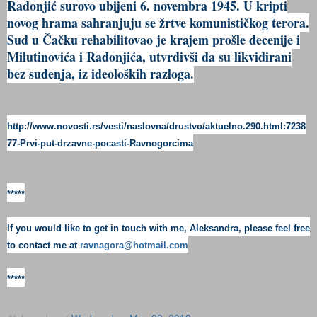
Radonjić surovo ubijeni 6. novembra 1945. U kripti
novog hrama sahranjuju se žrtve komunističkog terora.
Sud u Čačku rehabilitovao je krajem prošle decenije i
Milutinovića i Radonjića, utvrdivši da su likvidirani
bez suđenja, iz ideoloških razloga.
http://www.novosti.rs/vesti/naslovna/drustvo/aktuelno.290.html:7238
77-Prvi-put-drzavne-pocasti-Ravnogorcima
*****
If you would like to get in touch with me, Aleksandra, please feel free
to contact me at
ravnagora@hotmail.com
*****