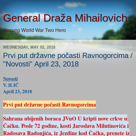
General Draža Mihailovich
Unsung World War Two Hero
WEDNESDAY, MAY 02, 2018
Prvi put državne počasti Ravnogorcima /
"Novosti" April 23, 2018
Novosti
V. ILIĆ
April 23, 2018
Prvi put državne počasti Ravnogorcima
Sahrana ubijenih boraca JVuO U kripti nove crkve u
Čačku. Posle 72 godine, kosti Jaroslava Milutinovića i
Radosava Radonjića, iz Jezdine kod Čačka, prenete iz