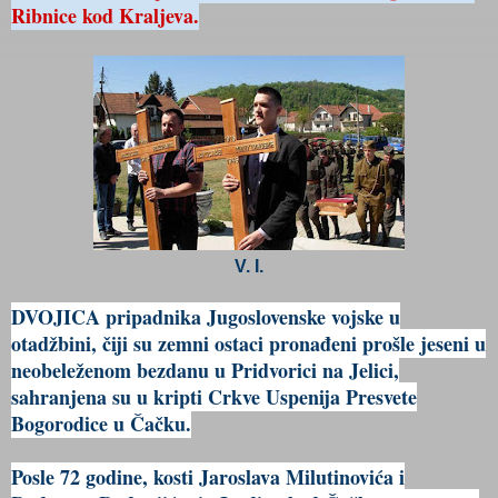
Ribnice kod Kraljeva.
V. I.
DVOJICA pripadnika Jugoslovenske vojske u
otadžbini, čiji su zemni ostaci pronađeni prošle jeseni u
neobeleženom bezdanu u Pridvorici na Jelici,
sahranjena su u kripti Crkve Uspenija Presvete
Bogorodice u Čačku.
Posle 72 godine, kosti Jaroslava Milutinovića i