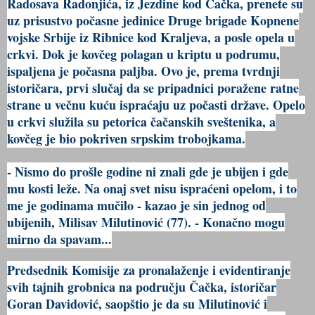
Radosava Radonjića, iz Jezdine kod Čačka, prenete su
uz prisustvo počasne jedinice Druge brigade Kopnene
vojske Srbije iz Ribnice kod Kraljeva, a posle opela u
crkvi. Dok je kovčeg polagan u kriptu u podrumu,
ispaljena je počasna paljba. Ovo je, prema tvrdnji
istoričara, prvi slučaj da se pripadnici poražene ratne
strane u večnu kuću ispraćaju uz počasti države. Opelo
u crkvi služila su petorica čačanskih sveštenika, a
kovčeg je bio pokriven srpskim trobojkama.
- Nismo do prošle godine ni znali gde je ubijen i gde
mu kosti leže. Na onaj svet nisu ispraćeni opelom, i to
me je godinama mučilo - kazao je sin jednog od
ubijenih, Milisav Milutinović (77). - Konačno mogu
mirno da spavam...
Predsednik Komisije za pronalaženje i evidentiranje
svih tajnih grobnica na području Čačka, istoričar
Goran Davidović, saopštio je da su Milutinović i