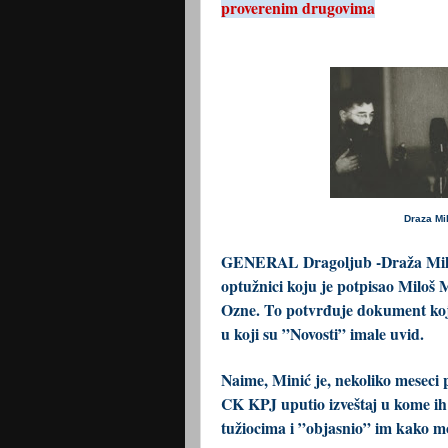
proverenim drugovima
Draza Mih
GENERAL Dragoljub -Draža Mihail
optužnici koju je potpisao Miloš M
Ozne. To potvrđuje dokument koji 
u koji su ”Novosti” imale uvid.
Naime, Minić je, nekoliko meseci 
CK KPJ uputio izveštaj u kome ih
tužiocima i ”objasnio” im kako 