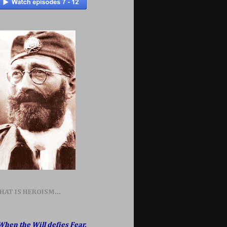
HAT IS HEROISM...
When the Will defies Fear,