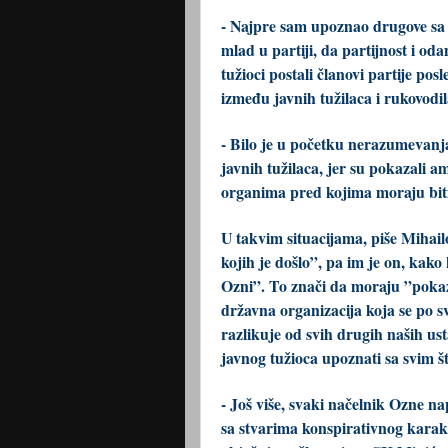
- Najpre sam upoznao drugove sa č
mlad u partiji, da partijnost i od
tužioci postali članovi partije po
između javnih tužilaca i rukovodi
- Bilo je u početku nerazumevanja
javnih tužilaca, jer su pokazali 
organima pred kojima moraju biti
U takvim situacijama, piše Mihailo
kojih je došlo”, pa im je on, kak
Ozni”. To znači da moraju ”poka
državna organizacija koja se po s
razlikuje od svih drugih naših ust
javnog tužioca upoznati sa svim š
- Još više, svaki načelnik Ozne n
sa stvarima konspirativnog karakt