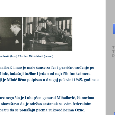
T
T
D
ailović (levo) / Tužilac Miloš Minić (desno)
ović imao je male šanse za fer i pravično suđenje po
inić, tadašnji tužilac i jedan od najviših funkcionera
je Minić lično potpisao u drugoj polovini 1945. godine, a
pre nego što je i uhapšen genaral Mihailović, članovima
 obaveštava da je održao sastanak sa svim federalnim
moraju da se ponašaju prema rukovodiocima Ozne.