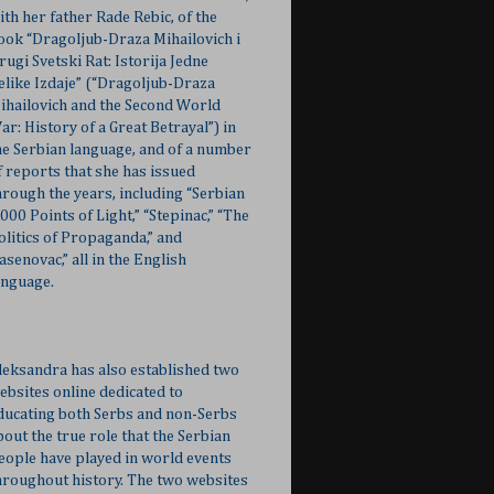
ith her father Rade Rebic, of the
ook “Dragoljub-Draza Mihailovich i
rugi Svetski Rat: Istorija Jedne
elike Izdaje” (“Dragoljub-Draza
ihailovich and the Second World
ar: History of a Great Betrayal”) in
he Serbian language, and of a number
f reports that she has issued
hrough the years, including “Serbian
,000 Points of Light,” “Stepinac,” “The
olitics of Propaganda,” and
Jasenovac,” all in the English
anguage.
leksandra has also established two
ebsites online dedicated to
ducating both Serbs and non-Serbs
bout the true role that the Serbian
eople have played in world events
hroughout history. The two websites