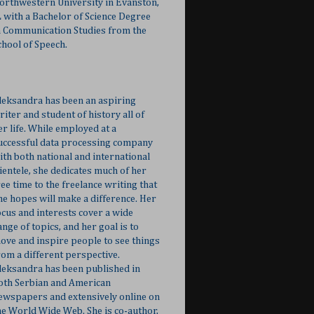
orthwestern University in Evanston,
L with a Bachelor of Science Degree
n Communication Studies from the
chool of Speech.
leksandra has been an aspiring
riter and student of history all of
er life. While employed at a
uccessful data processing company
ith both national and international
lientele, she dedicates much of her
ree time to the freelance writing that
he hopes will make a difference. Her
ocus and interests cover a wide
ange of topics, and her goal is to
ove and inspire people to see things
rom a different perspective.
leksandra has been published in
oth Serbian and American
ewspapers and extensively online on
he World Wide Web. She is co-author,