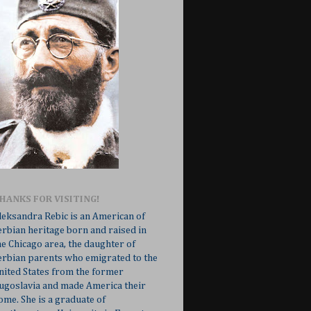
HANKS FOR VISITING!
leksandra Rebic is an American of
erbian heritage born and raised in
he Chicago area, the daughter of
erbian parents who emigrated to the
nited States from the former
ugoslavia and made America their
ome. She is a graduate of