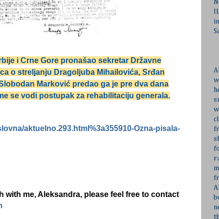
N
I
i
S
bije i Crne Gore pronašao sekretar Državne
A
ica o streljanju Dragoljuba Mihailovića, Srđan
w
 Slobodan Marković predao ga je pre dva dana
h
 se vodi postupak za rehabilitaciju generala.
s
w
c
aslovna/aktuelno.293.html%3a355910-Ozna-pisala-
f
s
f
r
m
f
A
ch with me, Aleksandra, please feel free to contact
b
m
n
t