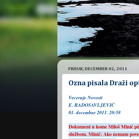
FRIDAY, DECEMBER 02, 2011
Ozna pisala Draži op
Vecernje Novosti
E. RADOSAVLJEVIĆ
01. decembar 2011. 20:58
Dokument u kome Miloš Minić pi
službom. Minić: Ako nemam pover