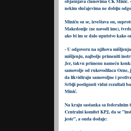
objašnjava članovima CK Minić. -
nekim slučajevima ne dobiju odgo
Miniću su se, izveštava on, suprots
Makedonije (ne navodi ime), tvrde
ako bi im se dalo uputstvo kako o
- U odgovoru na njihova mišljenja
mišljenju, najbolje primeniti ins
Jer, takvu primenu nameću konkre
samovolje od rukovodilaca Ozne, je
da likvidiraju samovoljne i proti
Srbiji postignuti vidni rezultati
Minić.
Na kraju sastanka sa federalnim t
Centralni komitet KPJ, da se ”in
jeste”, a onda dodaje: