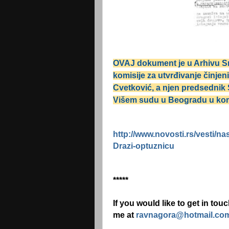
OVAJ dokument je u Arhivu Sr
komisije za utvrđivanje činjen
Cvetković, a njen predsednik
Višem sudu u Beogradu u kome
http://www.novosti.rs/vesti/n
Drazi-optuznicu
*****
If you would like to get in tou
me at
ravnagora@hotmail.co