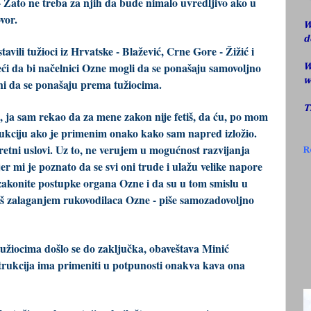
 Zato ne treba za njih da bude nimalo uvredljivo ako u
vor.
W
d
tavili tužioci iz Hrvatske - Blažević, Crne Gore - Žižić i
ći da bi načelnici Ozne mogli da se ponašaju samovoljno
W
w
ni da se ponašaju prema tužiocima.
T
, ja sam rekao da za mene zakon nije fetiš, da ću, po mom
trukciju ako je primenim onako kako sam napred izložio.
tni uslovi. Uz to, ne verujem u mogućnost razvijanja
R
r mi je poznato da se svi oni trude i ulažu velike napore
vzakonite postupke organa Ozne i da su u tom smislu u
 baš zalaganjem rukovodilaca Ozne - piše samozadovoljno
užiocima došlo se do zaključka, obaveštava Minić
strukcija ima primeniti u potpunosti onakva kava ona