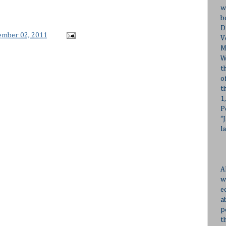
w
b
D
cember 02, 2011
V
M
W
t
o
t
1
P
“
l
A
w
e
a
p
t