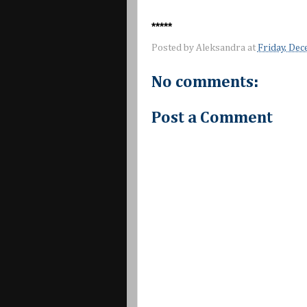
*****
Posted by
Aleksandra
at
Friday, De
No comments:
Post a Comment