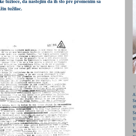
ke tužioce, da nastojim da ih što pre promenim sa
in tužilac.
T
A
S
t
S
U
Y
h