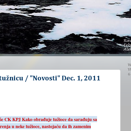
W
Y
6
tužnicu / "Novosti" Dec. 1, 2011
še CK KPJ Kako obrađuje tužioce da sarađuju sa
enja u neke tužioce, nastojaću da ih zamenim