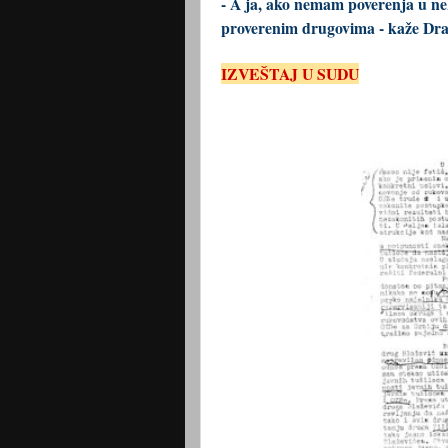
- A ja, ako nemam poverenja u ne
proverenim drugovima - kaže Draž
IZVEŠTAJ U SUDU