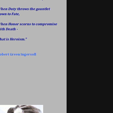
hen Duty throws the gauntlet
own to Fate,
hen Honor scorns to compromise
ith Death -
hat is Heroism."
obert Green Ingersoll