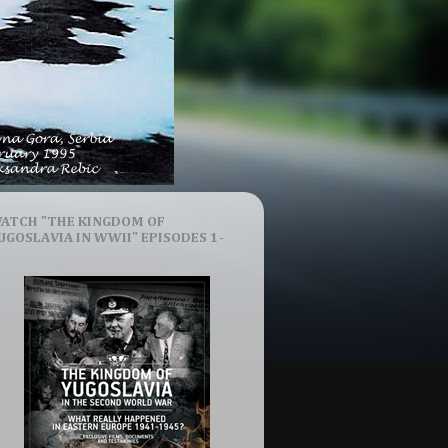
ATCH "THE KINGDOM OF
UGOSLAVIA IN WWII" EPISODES 1-