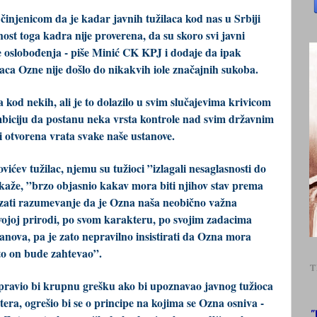
injenicom da je kadar javnih tužilaca kod nas u Srbiji
anost toga kadra nije proverena, da su skoro svi javni
sle oslobođenja - piše Minić CK KPJ i dodaje da ipak
laca Ozne nije došlo do nikakvih iole značajnih sukoba.
 kod nekih, ali je to dolazilo u svim slučajevima krivicom
ambiciju da postanu neka vrsta kontrole nad svim državnim
 otvorena vrata svake naše ustanove.
vićev tužilac, njemu su tužioci ”izlagali nesaglasnosti do
o kaže, ”brzo objasnio kakav mora biti njihov stav prema
zati razumevanje da je Ozna naša neobično važna
vojoj prirodi, po svom karakteru, po svojim zadacima
anova, pa je zato nepravilno insistirati da Ozna mora
to on bude zahtevao”.
T
apravio bi krupnu grešku ako bi upoznavao javnog tužioca
era, ogrešio bi se o principe na kojima se Ozna osniva -
"