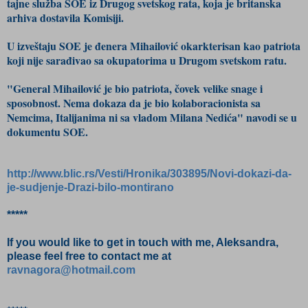
tajne služba SOE iz Drugog svetskog rata, koja je britanska
arhiva dostavila Komisiji.
U izveštaju SOE je đenera Mihailović okarkterisan kao patriota
koji nije sarađivao sa okupatorima u Drugom svetskom ratu.
"General Mihailović je bio patriota, čovek velike snage i
sposobnost. Nema dokaza da je bio kolaboracionista sa
Nemcima, Italijanima ni sa vladom Milana Nedića" navodi se u
dokumentu SOE.
http://www.blic.rs/Vesti/Hronika/303895/Novi-dokazi-da-
je-sudjenje-Drazi-bilo-montirano
*****
If you would like to get in touch with me, Aleksandra,
please feel free to contact me at
ravnagora@hotmail.com