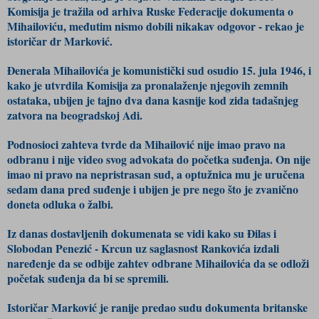
Komisija je tražila od arhiva Ruske Federacije dokumenta o
Mihailoviću, međutim nismo dobili nikakav odgovor - rekao je
istoričar dr Marković.
Đenerala Mihailovića je komunistički sud osudio 15. jula 1946, i
kako je utvrdila Komisija za pronalaženje njegovih zemnih
ostataka, ubijen je tajno dva dana kasnije kod zida tadašnjeg
zatvora na beogradskoj Adi.
Podnosioci zahteva tvrde da Mihailović nije imao pravo na
odbranu i nije video svog advokata do početka suđenja. On nije
imao ni pravo na nepristrasan sud, a optužnica mu je uručena
sedam dana pred suđenje i ubijen je pre nego što je zvanično
doneta odluka o žalbi.
Iz danas dostavljenih dokumenata se vidi kako su Đilas i
Slobodan Penezić - Krcun uz saglasnost Rankovića izdali
naređenje da se odbije zahtev odbrane Mihailovića da se odloži
početak suđenja da bi se spremili.
Istoričar Marković je ranije predao sudu dokumenta britanske