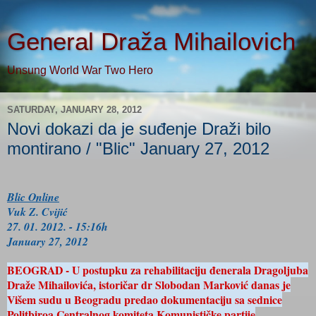
General Draža Mihailovich
Unsung World War Two Hero
SATURDAY, JANUARY 28, 2012
Novi dokazi da je suđenje Draži bilo
montirano / "Blic" January 27, 2012
Blic Online
Vuk Z. Cvijić
27. 01. 2012. - 15:16h
January 27, 2012
BEOGRAD - U postupku za rehabilitaciju đenerala Dragoljuba
Draže Mihailovića, istoričar dr Slobodan Marković danas je
Višem sudu u Beogradu predao dokumentaciju sa sednice
Politbiroa Centralnog komiteta Komunističke partije