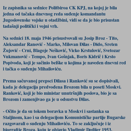
Iz zapisnika sa sednice Politbiroa CK KPJ, na kojoj je bila
jedna od tačaka dnevnog reda suđenje komandantu
Jugoslovenske vojske u otadžbini, vidi se da je bio prisustan
tadašnji politički i vojni vrh.
Na sednici 18. maja 1946 prisustvovali su Josip Broz - Tito,
Aleksandar Ranović - Marko, Milovan Đilas - Đido, Sreten
Žujović - Crni, Blagoje Nešković, Vicko Krstulović, Svetozar
Vukmanović - Tempo, Ivan Gošnjak, Boris Kidrič i Krsto
Popivoda, koji je sačinio belške u kojima je naveden dnevni red
i tačka o suđenju Mihailoviću.
Prema sačuvanoj prepsci Đilasa i Ranković su se dopisivali,
kada je delegacija predvođena Brozom bila u poseti Moskvi.
Ranković, koji je bio ministar unutršnjih poslova, bio je sa
Brozom i zamenjivao ga je u odsustvu Đilas.
- Očito je da su tokom boravka u Moskvi i sastanka sa
Staljinom, kao i sa delegacijom Komunističke partije Bugarske
razgovarali o suđenju Mihailoviću. To se zaključuje i iz
biografije Broza, koju je objavio Vladimir Dedijer 1953.