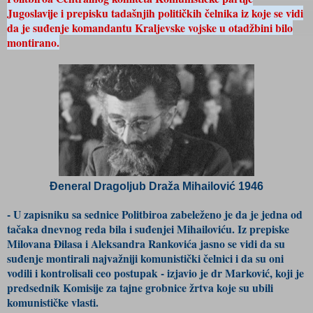
Jugoslavije i prepisku tadašnjih političkih čelnika iz koje se vidi
da je suđenje komandantu Kraljevske vojske u otadžbini bilo
montirano.
Đeneral Dragoljub Draža Mihailović 1946
- U zapisniku sa sednice Politbiroa zabeleženo je da je jedna od
tačaka dnevnog reda bila i suđenjei Mihailoviću. Iz prepiske
Milovana Đilasa i Aleksandra Rankovića jasno se vidi da su
suđenje montirali najvažniji komunistički čelnici i da su oni
vodili i kontrolisali ceo postupak - izjavio je dr Marković, koji je
predsednik Komisije za tajne grobnice žrtva koje su ubili
komunističke vlasti.