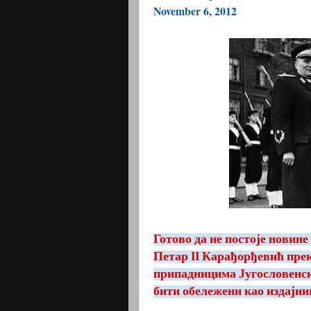
November 6, 2012
Готово да не постоје новине
Петар II Карађорђевић прек
припадницима Југословенске
бити обележени као издајни