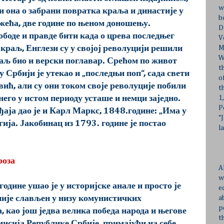
w
о и она о забрани повратка краља и династије у
b
жећа, две године по њеном доношењу.
D
лободе и правде бити када о црева последњег
V
 краљ, Енглези су у својој револуцији решили
M
W
раљ био и верски поглавар. Срећом по живот
t
Србији је утекао и „последњи поп“, сада свети
o
ћ, али су они током своје револуције побили
t
его у истом периоду усташе и немци заједно.
1
P
ђаја дао је и Карл Маркс, 1848.године:
„Има у
“
ија. Јакобинац из 1793. године је постао
l
роза
A
w
одине ушао је у историјске анале и просто је
e
није слављен у низу комунистичких
a
p
, као још једва велика победа народа и његове
t
мисија Републике Србије, примајући на себе