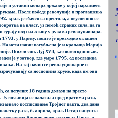
таје и уставни монарх државе у којој парламент
W
 рукама. После победе револуције и проглашења
d
2. краљ је збачен са престола, а неуспешно се
овратка на власт, уз помоћ страних сила, па га
W
w
и гурају под гиљотину у рукама револуционара.
ра 1793. у Паризу, пошто је претходно оглашен
T
е. На исти начин погубљена је и краљица Марија
није. Њихов син, Луј XVII, као осмогодишњак,
R
еден је у затвор, где умро 1795. од последица
вања. На тај начин се револуционарне и
зрачунавају са носиоцима круне, када им ови
, са непуних 18 година долази на престо
. Југославија се налазила пред вратима рата,
 изазвало потписивање Тројног пакта, два дана
 почетку рата, 6. априла, краљ Петар напушта
г аеродрома Капино поље, одлтео за Грчку, а