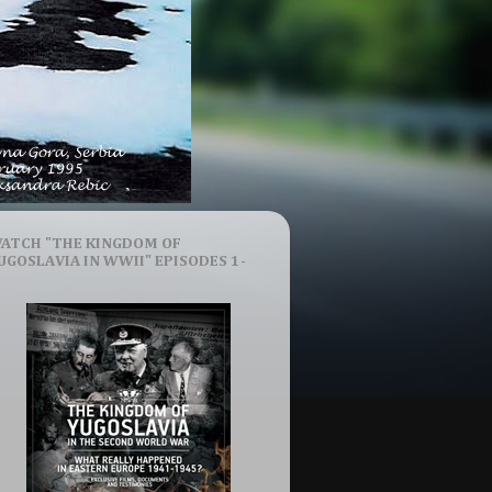
ATCH "THE KINGDOM OF
UGOSLAVIA IN WWII" EPISODES 1-