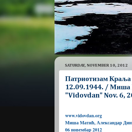
SATURDAY, NOVEMBER 10, 2012
Патриотизам Краља П
12.09.1944. / Миша
"Vidovdan" Nov. 6, 
www.vidovdan.org
Миша Матић, Александар Дин
06 новембар 2012