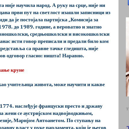
 није научила народ. А руку на срце, није ни
у дана први пут на светлост изашли записници из
иди да је постојала партијска „Комисија за
 1978. до 1989. године, а вероватно и знатно
овношколски, средњошколски и високошколски
данас исти говор преписали и предали било ком
редставља са правне тачке гледишта, није
ов одговор гласио: ништа! Наравно.
мање круне
 као учитељица живота, може научити и какве
 1774. наслеђује француски престо и државу
T
ина жени се аустријском надвојводкињом,
езије, Маријом Антоанетом. По ступању на
одавну власт у руке парламента, који је његов
"