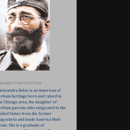
HANKS FOR VISITING!
leksandra Rebic is an American of
erbian heritage born and raised in
he Chicago area, the daughter of
erbian parents who emigrated to the
nited States from the former
ugoslavia and made America their
ome. She is a graduate of