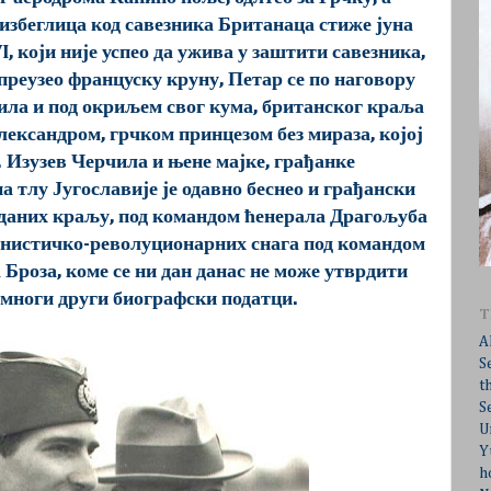
 избеглица код савезника Британаца стиже јуна
I, који није успео да ужива у заштити савезника,
е преузео француску круну, Петар се по наговору
ила и под окриљем свог кума, британског краља
ександром, грчком принцезом без мираза, којој
. Изузев Черчила и њене мајке, грађанке
на тлу Југославије је одавно беснео и грађански
оданих краљу, под командом ћенерала Драгољуба
нистичко-револуционарних снага под командом
Броза, коме се ни дан данас не може утврдити
 многи други биографски податци.
T
A
S
t
S
U
Y
h