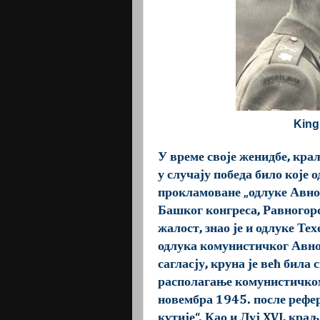
King
У време своје женидбе, краљ
у случају победа било које о
прокламоване „одлуке Авној
Башког конгреса, Равногорс
жалост, знао је и одлуке Те
одлука комунистичког Авној
сагласју, круна је већ била
располагање комунистичком
новембра 1945. после рефер
кутије“. Као и Луј XVI, кра