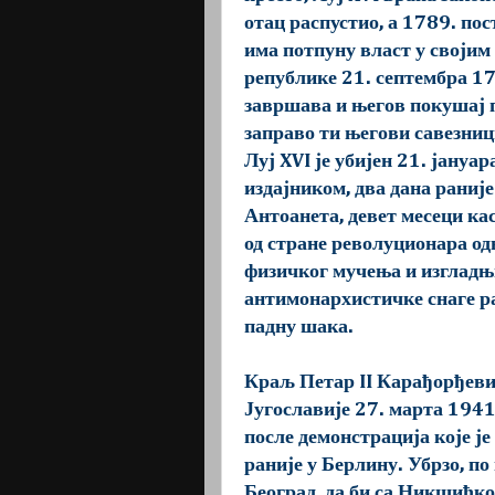
отац распустио, а 1789. пос
има потпуну власт у својим
републике 21. септембра 179
завршава и његов покушај п
заправо ти његови савезниц
Луј XVI је убијен 21. јануа
издајником, два дана раниј
Антоанета, девет месеци кас
од стране револуционара одв
физичког мучења и изгладњи
антимонархистичке снаге ра
падну шака.
Краљ Петар II Карађорђевић
Југославије 27. марта 1941
после демонстрација које је
раније у Берлину. Убрзо, по
Београд, да би са Никшићко