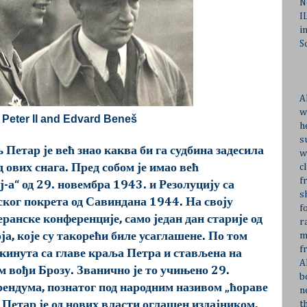
N
I
i
S
A
w
 Peter II and
Edvard Beneš
h
s
 Петар је већ знао каква би га судбина задесила
w
д ових снага. Пред собом је имао већ
c
f
-а“ од 29. новембра 1943. и Резолуцију са
s
ког покрета од Савиндана 1944. На своју
f
херанске конференције, само један дан старије од
r
а, које су такорећи биле усаглашене. По том
m
f
 скинута са главе краља Петра и стављена на
A
 вођи Брозу. Званично је то учињено 29.
b
ендума, познатог под народним називом „ћораве
n
љ Петар је од нових власти оглашен издајником,
t