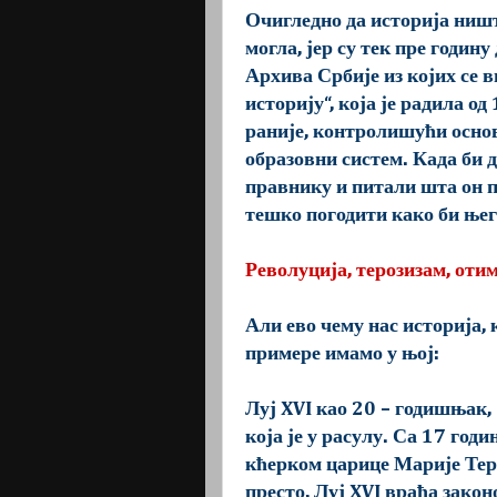
Очигледно да историја ништа
могла, јер су тек пре годин
Архива Србије из којих се в
историју“, која је радила од
раније, контролишући осн
образовни систем. Када би 
правнику и питали шта он п
тешко погодити како би њег
Револуција, терозизам, оти
Али ево чему нас историја,
примере имамо у њој:
Луј XVI као 20 – годишњак,
која је у расулу. Са 17 год
кћерком царице Марије Тер
престо, Луј XVI враћа закон