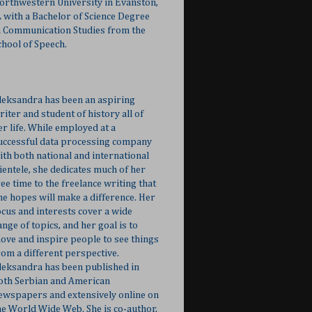
orthwestern University in Evanston,
L with a Bachelor of Science Degree
n Communication Studies from the
chool of Speech.
leksandra has been an aspiring
riter and student of history all of
er life. While employed at a
uccessful data processing company
ith both national and international
lientele, she dedicates much of her
ree time to the freelance writing that
he hopes will make a difference. Her
ocus and interests cover a wide
ange of topics, and her goal is to
ove and inspire people to see things
rom a different perspective.
leksandra has been published in
oth Serbian and American
ewspapers and extensively online on
he World Wide Web. She is co-author,