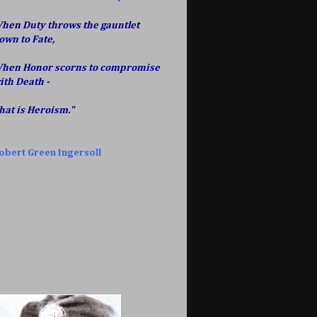
hen Duty throws the gauntlet
own to Fate,
hen Honor scorns to compromise
ith Death -
hat is Heroism."
obert Green Ingersoll