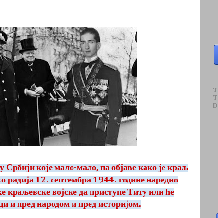
T
T
D
 у Србији које мало-мало, па објаве како је краљ
о радија 12. септембра 1944. године наредио
 краљевске војске да приступе Титу или ће
ци и пред народом и пред историјом.