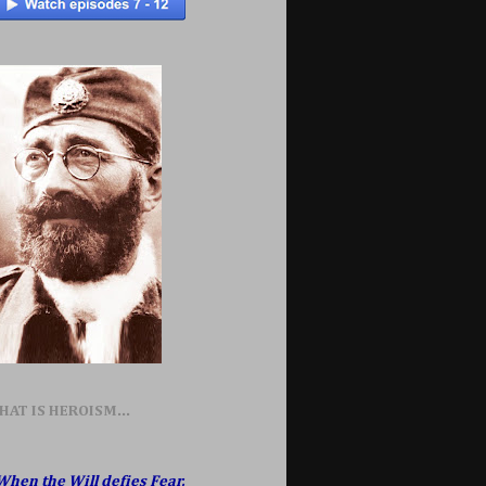
HAT IS HEROISM...
When the Will defies Fear,