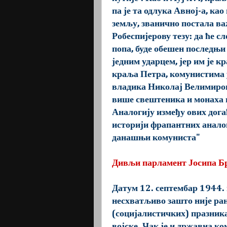
па је та одлука Авној-а, ка
земљу, званично постала ва
Робеспијерову тезу: да ће с
попа, буде обешен последњи
једним ударцем, јер им је к
краља Петра, комунистима у 
владика Николај Велимирови
више свештеника и монаха н
Аналогију између ових дога
историји фрапантних аналог
данашњи комуниста"
Дивљи парламент Јосипа Б
Датум 12. септембар 1944. г
несхватљиво зашто није ра
(социјалистичких) празника
војске. Чак је и државна ко