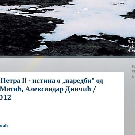
W
Y
6
етра II - истина о „наредби“ од
 Матић, Александар Динчић /
2012
чић