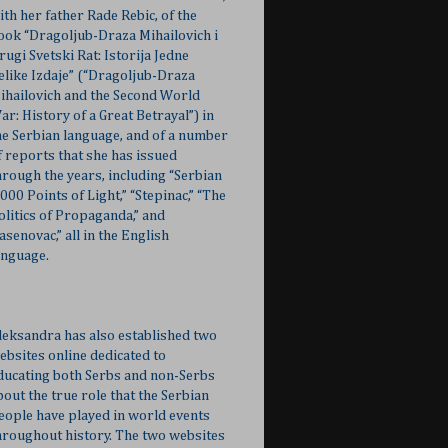
ith her father Rade Rebic, of the
ook “Dragoljub-Draza Mihailovich i
rugi Svetski Rat: Istorija Jedne
elike Izdaje” (“Dragoljub-Draza
ihailovich and the Second World
ar: History of a Great Betrayal”) in
he Serbian language, and of a number
f reports that she has issued
hrough the years, including “Serbian
,000 Points of Light,” “Stepinac,” “The
olitics of Propaganda,” and
Jasenovac,” all in the English
anguage.
leksandra has also established two
ebsites online dedicated to
ducating both Serbs and non-Serbs
bout the true role that the Serbian
eople have played in world events
hroughout history. The two websites