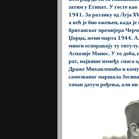
затим у Египат. У госте као
1941. За разлику од Луја XV
а већ је био ожењен, када ј
британског премијера Черч
Џорџа, жени марта 1944. Ал
многи оспоравају ту титулу
Аспазије Манос. У то доба, 
рат, највише између снага 
Драже Михаиловића и кому
самозваног маршала Јосипа 
тачан датум рођења, али ни