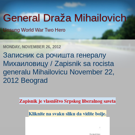
General Draža Mihailovich
Unsung World War Two Hero
MONDAY, NOVEMBER 26, 2012
Записник са рочишта генералу
Михаиловицу / Zapisnik sa rocista
generalu Mihailovicu November 22,
2012 Beograd
Zapisnik je vlasništvo Srpskog liberalnog saveta
Kliknite na svaku sliku da vidite bolje.