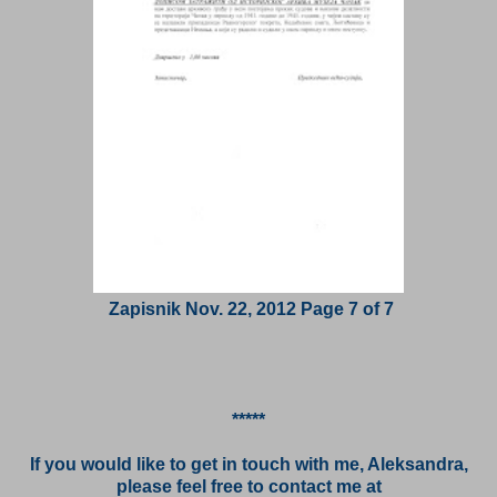
Zapisnik Nov. 22, 2012 Page 7 of 7
*****
If you would like to get in touch with me, Aleksandra,
please feel free to contact me at