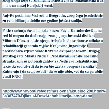
zbog uloga koje su znamenite ličnosti čija se rehabilitacija traži
imale na našoj istorijskoj sceni.
Najviše posla ima Viši sud u Beogradu, zbog čega je odeljenje
za rehabilitaciju dobilo ove godine još šest sudija.
Posle vraćanja časti i ugleda knezu Pavlu Karađorđeviću, na
red bi mogao da dođe najpoznatiji jugoslovenski disident
Milovan Đilas. A posle njega, trebalo bi da se donese odluka o
rehabilitaciji generala vojske Kraljevine Jugoslavije i
predsednika srpske vlade u vreme okupacije tokom Drugog
svetskog rata Milana Nedića. Predstavnici Srpske liberalne
stranke, koji su potpisali zahtev za Nedićevu rehabilitaciju,
traže da sud utvrdi da je on bio „žrtva progona i nasilja“.
Zahtevaju i da se „presudi“ da se nije ubio, već da su ga ubile
vlasti FNRJ.
http://www.novosti.rs/vesti/naslovna/aktuelno.290.html%
3a367470-Djilasu-i-Drazi-rehabilitacija-istog-dana