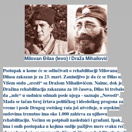
Milovan Đilas (levo) / Draža Mihailović
Postupak u kome će se odlučivati o rehabilitaciji Milovana
Đilasa zakazan je za 23. mart. Zanimljivo je da će se Đilas u
Višem sudu „sresti“ sa Dražom Mihailovićem. Naime, dok je
Dražina rehabilitacija zakazana za 10 časova, Đilas bi trebalo
da „uđe“ u sudnicu odmah posle njega - saznaju „Novosti“.
Mada se tačan broj žrtava političkog i ideološkog progona za
vreme i posle Drugog svetskog rata još utvrđuje, u srpskim
sudovima trenutno ima oko 1.000 zahteva za njihovu
rehabilitaciju. Većinu su potpisali naslednici i građani. Ipak,
ima i onih postupaka u kojima sudije pažljivo mere svaku reč