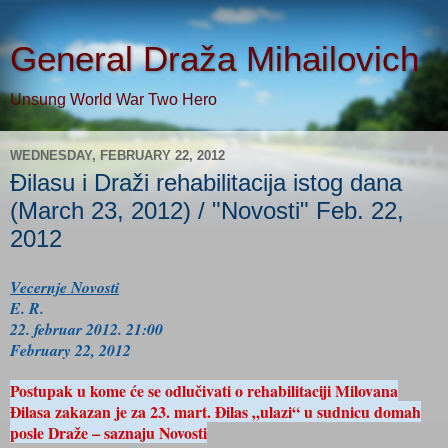
General Draža Mihailovich
Unsung World War Two Hero
WEDNESDAY, FEBRUARY 22, 2012
Đilasu i Draži rehabilitacija istog dana
(March 23, 2012) / "Novosti" Feb. 22,
2012
Vecernje Novosti
E. R.
22. februar 2012. 21:00
February 22, 2012
Postupak u kome će se odlučivati o rehabilitaciji Milovana
Đilasa zakazan je za 23. mart. Đilas „ulazi“ u sudnicu domah
posle Draže – saznaju Novosti