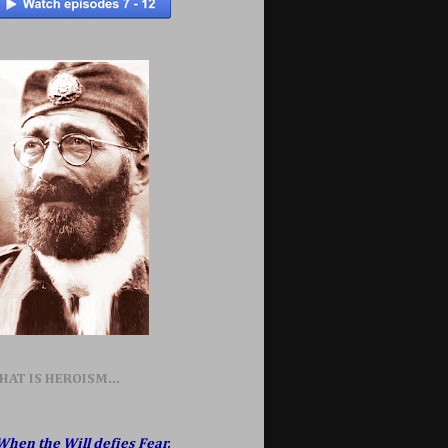
HAT IS HEROISM...
When the Will defies Fear,