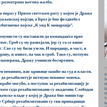
те разматрана његова жалба.
а пораз у Првом светском рату у којем је Дража
раљевској војсци, а Броз је био фелдвебел
убитничке војске „К унд К монархије“.
комунисти су наставили да команданта прве
ог. Гроб су му развејали, јер су га се више
 Све су му били узели. И породицу, и част, и
рану, и живот, па чак и гроб. Тако су, потпуно
м намерама, Дражу учинили бесмртним.
T
н невиним, жиг кривице пашће на суд и власти.
A
о да рехабилитује потпуно невиног човека.
S
краће могуће, а поступак за рехабилитацију је
t
S
уком суда рехабилитовани су академик Слободан
U
евске владе у којој је Дража био министар
Y
е Србије рехабилитовани су сви припадници
h