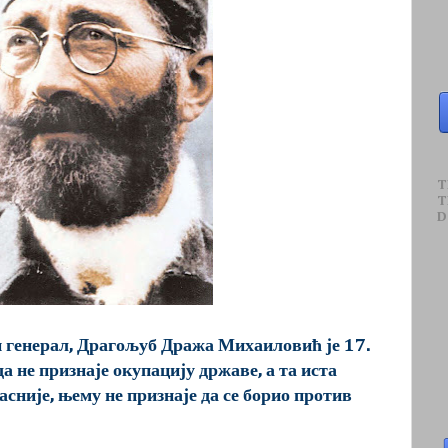
T
T
D
генерал, Драгољуб Дража Михаиловић је 17.
а не признаје окупацију државе, а та иста
асније, њему не признаје да се борио против