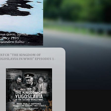
ATCH "THE KINGDOM OF
UGOSLAVIA IN WWII" EPISODES 1-