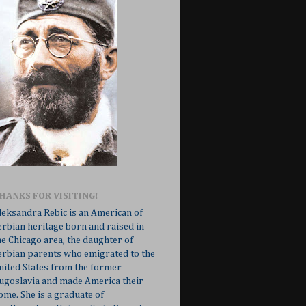
HANKS FOR VISITING!
leksandra Rebic is an American of
erbian heritage born and raised in
he Chicago area, the daughter of
erbian parents who emigrated to the
nited States from the former
ugoslavia and made America their
ome. She is a graduate of