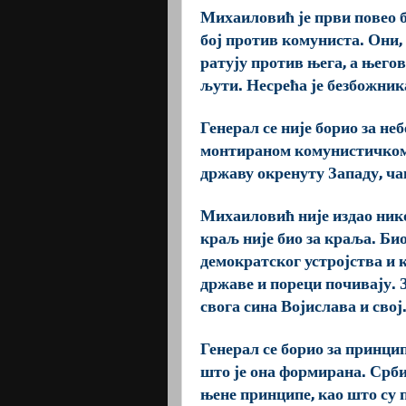
Михаиловић је први повео б
бој против комуниста. Они,
ратују против њега, а његов 
љути. Несрећа је безбожника
Генерал се није борио за неб
монтираном комунистичком п
државу окренуту Западу, чак
Михаиловић није издао никог
краљ није био за краља. Би
демократског устројства и 
државе и пореци почивају. З
свога сина Војислава и свој
Генерал се борио за принцип
што је она формирана. Србиј
њене принципе, као што су