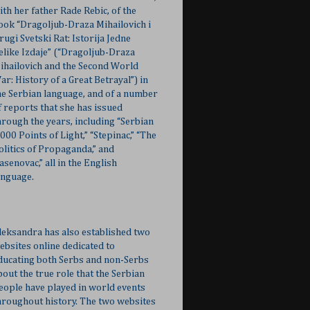
ith her father Rade Rebic, of the
ook “Dragoljub-Draza Mihailovich i
rugi Svetski Rat: Istorija Jedne
elike Izdaje” (“Dragoljub-Draza
ihailovich and the Second World
ar: History of a Great Betrayal”) in
he Serbian language, and of a number
f reports that she has issued
hrough the years, including “Serbian
,000 Points of Light,” “Stepinac,” “The
olitics of Propaganda,” and
Jasenovac,” all in the English
anguage.
leksandra has also established two
ebsites online dedicated to
ducating both Serbs and non-Serbs
bout the true role that the Serbian
eople have played in world events
hroughout history. The two websites