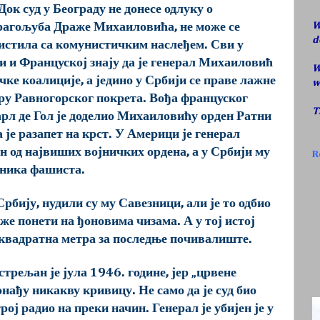
ок суд у Београду не донесе одлуку о
W
рагољуба Драже Михаиловића, не може се
d
истила са комунистичким наслеђем. Сви у
 и Француској знају да је генерал Михаиловић
W
ке коалиције, а једино у Србији се праве лажне
w
ру Равногорског покрета. Вођа француског
T
рл де Гол је доделио Михаиловићу орден Ратни
а је разапет на крст. У Америци је генерал
н од највиших војничких ордена, а у Србији му
R
дника фашиста.
рбију, нудили су му Савезници, али је то одбио
же понети на ђоновима чизама. А у тој истој
 квадратна метра за последње почивалиште.
стрељан је јула 1946. године, јер „црвене
онађу никакву кривицу. Не само да је суд био
рој радио на преки начин. Генерал је убијен је у