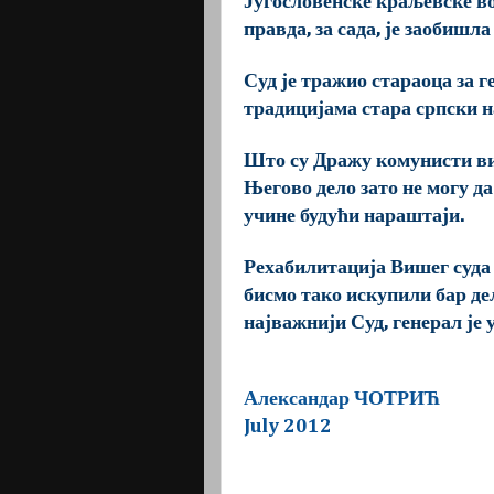
Југословенске краљевске во
правда, за сада, је заобишла
Суд је тражио стараоца за ге
традицијама стара српски н
Што су Дражу комунисти виш
Његово дело зато не могу да
учине будући нараштаји.
Рехабилитација Вишег суда у
бисмо тако искупили бар де
најважнији Суд, генерал је
Александар ЧОТРИЋ
July 2012