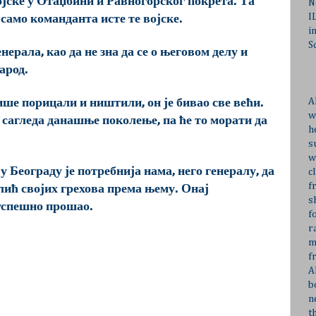
јске у Отаџбини и Равногорског покрета. Та
N
I
 само команданта исте те војске.
i
S
нерала, као да не зна да се о његовом делу и
арод.
A
е порицали и ништили, он је бивао све већи.
w
 сагледа данашње поколење, па ће то морати да
h
s
w
 Београду је потребнија нама, него генералу, да
c
f
лић својих грехова према њему. Онај
s
 успешно прошао.
f
r
m
f
A
b
n
t