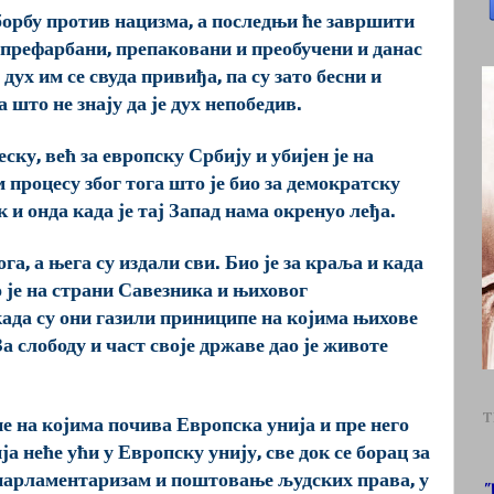
орбу против нацизма, а последњи ће завршити
 префарбани, препаковани и преобучени и данас
дух им се свуда привиђа, па су зато бесни и
 што не знају да је дух непобедив.
еску, већ за европску Србију и убијен је на
роцесу због тога што је био за демократску
 и онда када је тај Запад нама окренуо леђа.
а, а њега су издали сви. Био је за краља и када
о је на страни Савезника и њиховог
када су они газили приниципе на којима њихове
а слободу и част своје државе дао је животе
.
T
е на којима почива Европска унија и пре него
а неће ући у Европску унију, све док се борац за
 парламентаризам и поштовање људских права, у
"