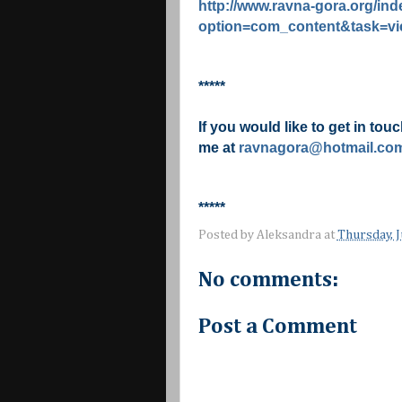
http://www.ravna-gora.org/in
option=com_content&task=vi
*****
If you would like to get in tou
me at
ravnagora@hotmail.co
*****
Posted by
Aleksandra
at
Thursday, J
No comments:
Post a Comment