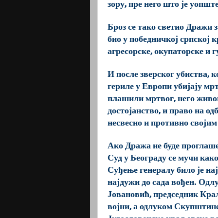
зору, пре него што је уопш
Броз се тако светио Дражи з
био у победничкој српској к
агресорске, окупаторске и г
И после зверског убиства, 
гериле у Европи убијају мртв
плашили мртвог, него живог.
достојанство, и право на одб
несвесно и противно своји
Ако Дража не буде проглаше
Суд у Београду се мучи как
Суђење генералу било је нај
најдужи до сада вођен. Одл
Јовановић, председник Краљ
војни, а одлуком Скупштин