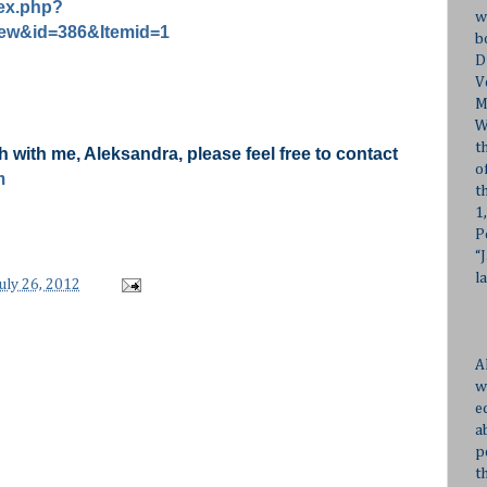
dex.php?
w
ew&id=386&Itemid=1
b
D
V
M
W
t
ch with me, Aleksandra, please feel free to contact
o
m
t
1
P
“
l
uly 26, 2012
A
w
e
a
p
t