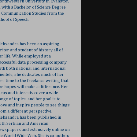
orthwestern University in Evanston,
L with a Bachelor of Science Degree
n Communication Studies from the
chool of Speech.
leksandra has been an aspiring
riter and student of history all of
er life. While employed at a
uccessful data processing company
ith both national and international
lientele, she dedicates much of her
ree time to the freelance writing that
he hopes will make a difference. Her
ocus and interests cover a wide
ange of topics, and her goal is to
ove and inspire people to see things
rom a different perspective.
leksandra has been published in
oth Serbian and American
ewspapers and extensively online on
he World Wide Web. She is co-author,