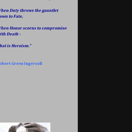
hen Duty throws the gauntlet
own to Fate,
hen Honor scorns to compromise
ith Death -
hat is Heroism."
obert Green Ingersoll