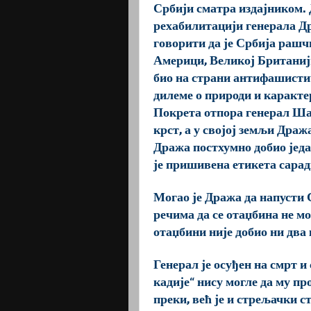
Србији сматра издајником. Д
рехабилитацији генерала Д
говорити да је Србија рашч
Америци, Великој Британији
био на страни антифашистич
дилеме о природи и каракте
Покрета отпора генерал Ша
крст, а у својој земљи Драж
Дража постхумно добио једа
је пришивена етикета сара
Могао је Дража да напусти С
речима да се отаџбина не мо
отаџбини није добио ни два
Генерал је осуђен на смрт и 
кадије“ нису могле да му пр
преки, већ је и стрељачки ст