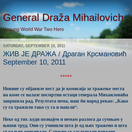
General Draža Mihailovich
Unsung World War Two Hero
SATURDAY, SEPTEMBER 10, 2011
ЖИВ ЈЕ ДРАЖА / Драган Крсмановић
September 10, 2011
*****
Новине су објавиле вест да је комисија за тражење места
на коме се налазе посмртни остаци генерала Михаиловића
завршила рад. Резултата нема, наш би народ рекао: „Како
су га тражили тако су га и нашли“.
Неке од тих људи познајем и немам разлога да сумњам у
њихов труд. Они су учинили шта је од њих тражено и шта
се од њих очекивало. Савесно су саслушали наводне