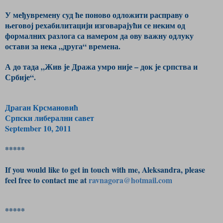
У међувремену суд ће поново одложити расправу о
његовој рехабилитацији изговарајући се неким од
формалних разлога са намером да ову важну одлуку
остави за нека „друга“ времена.
А до тада „Жив је Дража умро није – док је српства и
Србије“.
Драган Крсмановић
Српски либерални савет
September 10, 2011
*****
If you would like to get in touch with me, Aleksandra, please
feel free to contact me at
ravnagora@hotmail.com
*****