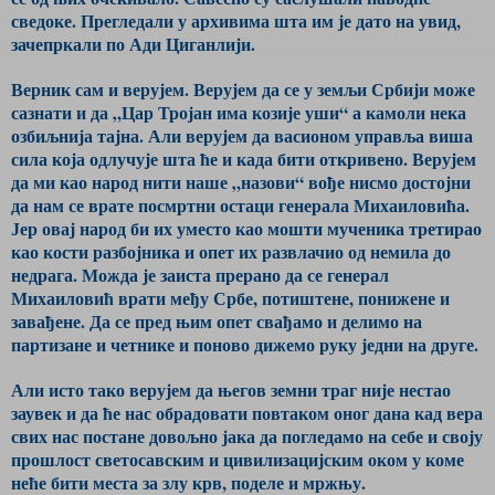
сведоке. Прегледали у архивима шта им је дато на увид,
зачепркали по Ади Циганлији.
Верник сам и верујем. Верујем да се у земљи Србији може
сазнати и да „Цар Тројан има козије уши“ а камоли нека
озбиљнија тајна. Али верујем да васионом управља виша
сила која одлучује шта ће и када бити откривено. Верујем
да ми као народ нити наше „назови“ вође нисмо достојни
да нам се врате посмртни остаци генерала Михаиловића.
Јер овај народ би их уместо као мошти мученика третирао
као кости разбојника и опет их развлачио од немила до
недрага. Можда је заиста прерано да се генерал
Михаиловић врати међу Србе, потиштене, понижене и
завађене. Да се пред њим опет свађамо и делимо на
партизане и четнике и поново дижемо руку једни на друге.
Али исто тако верујем да његов земни траг није нестао
заувек и да ће нас обрадовати повтаком оног дана кад вера
свих нас постане довољно јака да погледамо на себе и своју
прошлост светосавским и цивилизацијским оком у коме
неће бити места за злу крв, поделе и мржњу.