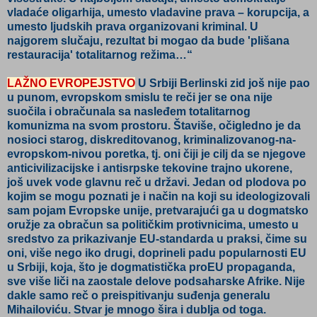
vladaće oligarhija, umesto vladavine prava – korupcija, a
umesto ljudskih prava organizovani kriminal. U
najgorem slučaju, rezultat bi mogao da bude 'plišana
restauracija' totalitarnog režima…“
LAŽNO EVROPEJSTVO
U Srbiji Berlinski zid još nije pao
u punom, evropskom smislu te reči jer se ona nije
suočila i obračunala sa nasleđem totalitarnog
komunizma na svom prostoru. Štaviše, očigledno je da
nosioci starog, diskreditovanog, kriminalizovanog-na-
evropskom-nivou poretka, tj. oni čiji je cilj da se njegove
anticivilizacijske i antisrpske tekovine trajno ukorene,
još uvek vode glavnu reč u državi. Jedan od plodova po
kojim se mogu poznati je i način na koji su ideologizovali
sam pojam Evropske unije, pretvarajući ga u dogmatsko
oružje za obračun sa političkim protivnicima, umesto u
sredstvo za prikazivanje EU-standarda u praksi, čime su
oni, više nego iko drugi, doprineli padu popularnosti EU
u Srbiji, koja, što je dogmatistička proEU propaganda,
sve više liči na zaostale delove podsaharske Afrike. Nije
dakle samo reč o preispitivanju suđenja generalu
Mihailoviću. Stvar je mnogo šira i dublja od toga.