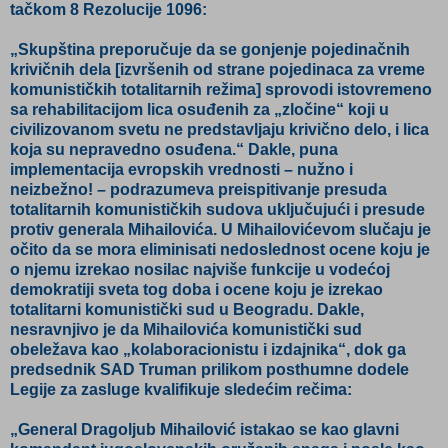
tačkom 8 Rezolucije 1096:
„Skupština preporučuje da se gonjenje pojedinačnih
krivičnih dela [izvršenih od strane pojedinaca za vreme
komunističkih totalitarnih režima] sprovodi istovremeno
sa rehabilitacijom lica osuđenih za „zločine“ koji u
civilizovanom svetu ne predstavljaju krivično delo, i lica
koja su nepravedno osuđena.“ Dakle, puna
implementacija evropskih vrednosti – nužno i
neizbežno! – podrazumeva preispitivanje presuda
totalitarnih komunističkih sudova uključujući i presude
protiv generala Mihailovića. U Mihailovićevom slučaju je
očito da se mora eliminisati nedoslednost ocene koju je
o njemu izrekao nosilac najviše funkcije u vodećoj
demokratiji sveta tog doba i ocene koju je izrekao
totalitarni komunistički sud u Beogradu. Dakle,
nesravnjivo je da Mihailovića komunistički sud
obeležava kao „kolaboracionistu i izdajnika“, dok ga
predsednik SAD Truman prilikom posthumne dodele
Legije za zasluge kvalifikuje sledećim rečima:
„General Dragoljub Mihailović istakao se kao glavni