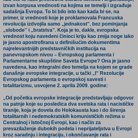
izvan korpusa vrednosti na kojima se temelji i izgrađuje
sadašnja Evropa. To bi bilo isto kao kada bi se, na
primer, iz vrednosti koje je proklamovala Francuska
revolucija izdvojila samo „jednakost“, bez pominjanja
„slobode“ i „bratstva“. Koja je to, dakle, evropska
vrednost koju navedeni činioci kriju kao zmija noge iako
je jasno apostrofirana u definišućim dokumentima
najrelevantnijih predstavničkih institucija na
panevropskom nivou – Evropskog parlamenta i
Parlamentarne skupštine Saveta Evrope? Ona je jasno
navedena, kao integralni deo temelja na kojem se grade
današnje evropske integracije, u tački „I“ Rezolucije
Evropskog parlamenta o evropskoj savesti i
totalitarizmu, usvojene 2. aprila 2009. godine:
„Od početka evropske integracije predstavljaju odgovor
na patnje koje su posledica dva svetska rata i nacističke
tiranije, koja je dovela do Holokausta kao i do širenja
totalitarnih i nedemokratskih komunističkih režima u
Centralnoj i Istočnoj Evropi, kao i način za
prevazilaženje dubokih podela i neprijateljstva u Evropi
kroz saradnju i integraciju, i okončavanje rata i