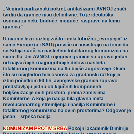
„Negirati partizanski pokret, antifašizam i AVNOJ znači
tvrditi da granice nisu definitivne. To je ideološka
osnova za neke buduće, moguće, rasprave na temu
granica.“
U ovome leži i razlog zašto i neki tobožnji „evropejci“ iz
same Evrope (a i SAD) previše ne insistiraju na tome da
se Srbija suoči sa nasleđem totalitarnog komunizma na
svom tlu. Jer AVNOJ i njegove granice su upravo jedan
od najvažnijih i najpogubnijih delova nasleđa
totalitarnog komunizma na tlu bivše Jugoslavije. Osim
što su očigledno bile osnova za građanski rat koji je
izbio početkom 90-tih, avnojevske granice zapravo
predstavljaju jednu od ključnih komponenti
boljševizacije ovih prostora, prema zamislima
Kominterne. A koja je nacija bila glavna meta
revolucionarnog stremljenja i nasilja Kominterne i
totalitarnog komunizma na ovim prostorima? Odgovor je
jasan – srpska nacija.
KOMUNIZAM PROTIV SRBA
Pokojni akademik Dimitrije