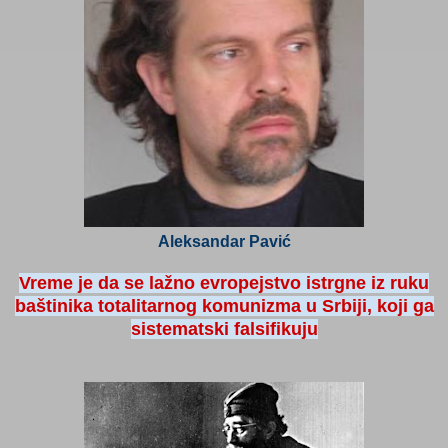
Aleksandar Pavić
Vreme je da se lažno evropejstvo istrgne iz ruku
baštinika totalitarnog komunizma u Srbiji, koji ga
sistematski falsifikuju