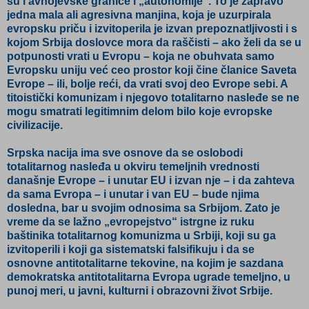
su i avnojevske granice i „autonomije“. To je zapravo
jedna mala ali agresivna manjina, koja je uzurpirala
evropsku priču i izvitoperila je izvan prepoznatljivosti i s
kojom Srbija doslovce mora da raščisti – ako želi da se u
potpunosti vrati u Evropu – koja ne obuhvata samo
Evropsku uniju već ceo prostor koji čine članice Saveta
Evrope – ili, bolje reći, da vrati svoj deo Evrope sebi. A
titoistički komunizam i njegovo totalitarno nasleđe se ne
mogu smatrati legitimnim delom bilo koje evropske
civilizacije.
Srpska nacija ima sve osnove da se oslobodi
totalitarnog nasleđa u okviru temeljnih vrednosti
današnje Evrope – i unutar EU i izvan nje – i da zahteva
da sama Evropa – i unutar i van EU – bude njima
dosledna, bar u svojim odnosima sa Srbijom. Zato je
vreme da se lažno „evropejstvo“ istrgne iz ruku
baštinika totalitarnog komunizma u Srbiji, koji su ga
izvitoperili i koji ga sistematski falsifikuju i da se
osnovne antitotalitarne tekovine, na kojim je sazdana
demokratska antitotalitarna Evropa ugrade temeljno, u
punoj meri, u javni, kulturni i obrazovni život Srbije.