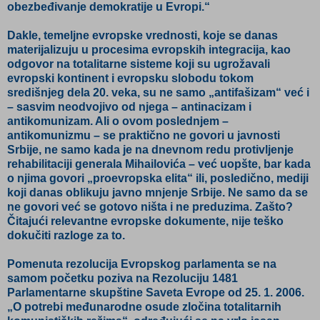
obezbeđivanje demokratije u Evropi.“
Dakle, temeljne evropske vrednosti, koje se danas
materijalizuju u procesima evropskih integracija, kao
odgovor na totalitarne sisteme koji su ugrožavali
evropski kontinent i evropsku slobodu tokom
središnjeg dela 20. veka, su ne samo „antifašizam“ već i
– sasvim neodvojivo od njega – antinacizam i
antikomunizam. Ali o ovom poslednjem –
antikomunizmu – se praktično ne govori u javnosti
Srbije, ne samo kada je na dnevnom redu protivljenje
rehabilitaciji generala Mihailovića – već uopšte, bar kada
o njima govori „proevropska elita“ ili, posledično, mediji
koji danas oblikuju javno mnjenje Srbije. Ne samo da se
ne govori već se gotovo ništa i ne preduzima. Zašto?
Čitajući relevantne evropske dokumente, nije teško
dokučiti razloge za to.
Pomenuta rezolucija Evropskog parlamenta se na
samom početku poziva na Rezoluciju 1481
Parlamentarne skupštine Saveta Evrope od 25. 1. 2006.
„O potrebi međunarodne osude zločina totalitarnih