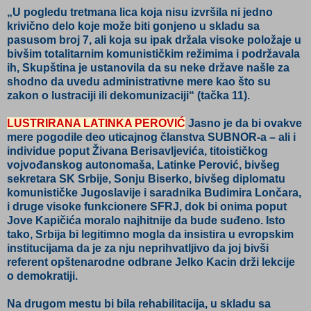
„U pogledu tretmana lica koja nisu izvršila ni jedno
krivično delo koje može biti gonjeno u skladu sa
pasusom broj 7, ali koja su ipak držala visoke položaje u
bivšim totalitarnim komunističkim režimima i podržavala
ih, Skupština je ustanovila da su neke države našle za
shodno da uvedu administrativne mere kao što su
zakon o lustraciji ili dekomunizaciji“ (tačka 11).
LUSTRIRANA LATINKA PEROVIĆ
Jasno je da bi ovakve
mere pogodile deo uticajnog članstva SUBNOR-a – ali i
individue poput Živana Berisavljevića, titoističkog
vojvođanskog autonomaša, Latinke Perović, bivšeg
sekretara SK Srbije, Sonju Biserko, bivšeg diplomatu
komunističke Jugoslavije i saradnika Budimira Lončara,
i druge visoke funkcionere SFRJ, dok bi onima poput
Jove Kapičića moralo najhitnije da bude suđeno. Isto
tako, Srbija bi legitimno mogla da insistira u evropskim
institucijama da je za nju neprihvatljivo da joj bivši
referent opštenarodne odbrane Jelko Kacin drži lekcije
o demokratiji.
Na drugom mestu bi bila rehabilitacija, u skladu sa