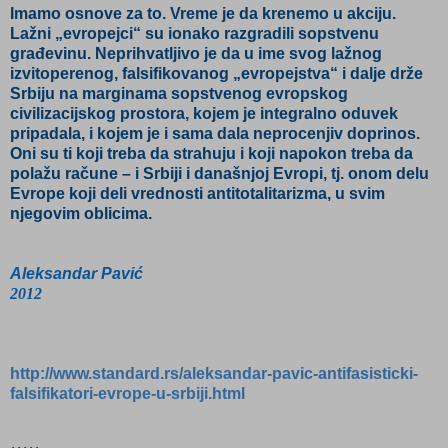
Imamo osnove za to. Vreme je da krenemo u akciju.
Lažni „evropejci“ su ionako razgradili sopstvenu
građevinu. Neprihvatljivo je da u ime svog lažnog
izvitoperenog, falsifikovanog „evropejstva“ i dalje drže
Srbiju na marginama sopstvenog evropskog
civilizacijskog prostora, kojem je integralno oduvek
pripadala, i kojem je i sama dala neprocenjiv doprinos.
Oni su ti koji treba da strahuju i koji napokon treba da
polažu račune – i Srbiji i današnjoj Evropi, tj. onom delu
Evrope koji deli vrednosti antitotalitarizma, u svim
njegovim oblicima.
Aleksandar Pavić
2012
http://www.standard.rs/aleksandar-pavic-antifasisticki-
falsifikatori-evrope-u-srbiji.html