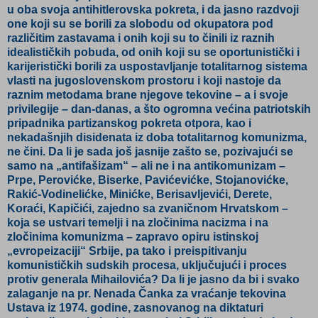
u oba svoja antihitlerovska pokreta, i da jasno razdvoji
one koji su se borili za slobodu od okupatora pod
različitim zastavama i onih koji su to činili iz raznih
idealističkih pobuda, od onih koji su se oportunistički i
karijeristički borili za uspostavljanje totalitarnog sistema
vlasti na jugoslovenskom prostoru i koji nastoje da
raznim metodama brane njegove tekovine – a i svoje
privilegije – dan-danas, a što ogromna većina patriotskih
pripadnika partizanskog pokreta otpora, kao i
nekadašnjih disidenata iz doba totalitarnog komunizma,
ne čini. Da li je sada još jasnije zašto se, pozivajući se
samo na „antifašizam“ – ali ne i na antikomunizam –
Prpe, Perovićke, Biserke, Pavićevićke, Stojanovićke,
Rakić-Vodinelićke, Minićke, Berisavljevići, Derete,
Koraći, Kapičići, zajedno sa zvaničnom Hrvatskom –
koja se ustvari temelji i na zločinima nacizma i na
zločinima komunizma – zapravo opiru istinskoj
„evropeizaciji“ Srbije, pa tako i preispitivanju
komunističkih sudskih procesa, uključujući i proces
protiv generala Mihailovića? Da li je jasno da bi i svako
zalaganje na pr. Nenada Čanka za vraćanje tekovina
Ustava iz 1974. godine, zasnovanog na diktaturi