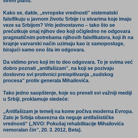
širem planu.
Kako se, dakle, „evropske vrednosti“ sistematski
falsifikuju u javnom životu Srbije i u stvarima koje imaju
veze sa Srbijom? Vrlo jednostavno – tako što se
prećutkuje onaj njihov deo koji očigledno ne odgovara
pragmatičnim potrebama njihovih falsifikatora, koji ih na
krajnje varvarski način uzimaju kao iz samoposluge,
birajući samo ono šta im odgovara.
Da vidimo prvo koji im to deo odgovara. To je svima već
dobro poznati „antifašizam“, na koji se pozivaju
doslovno svi protivnici preispitivanja „sudskog
procesa“ protiv generala Mihailovića.
Tako jedno saopštenje, koje su preneli svi važniji mediji
u Srbiji, proklamuje sledeće:
„Antifašizam je temelj na kome počiva moderna Evropa.
Zato je Srbija obavezna da neguje antifašističke
vrednosti“ („NVO: Pokušaj rehabilitacije Mihailovića
nemoralan čin“, 20. 3. 2012, Beta).