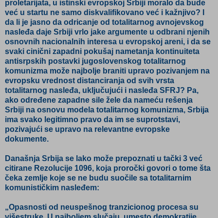
proletarijata, u istinski evropskoj Srbiji moralo da bude
već u startu ne samo diskvalifikovano već i kažnjivo? I
da li je jasno da odricanje od totalitarnog avnojevskog
nasleđa daje Srbiji vrlo jake argumente u odbrani njenih
osnovnih nacionalnih interesa u evropskoj areni, i da se
svaki cinični zapadni pokušaj nametanja kontinuiteta
antisrpskih postavki jugoslovenskog totalitarnog
komunizma može najbolje braniti upravo pozivanjem na
evropsku vrednost distanciranja od svih vrsta
totalitarnog nasleđa, uključujući i nasleđa SFRJ? Pa,
ako određene zapadne sile žele da nameću rešenja
Srbiji na osnovu modela totalitarnog komunizma, Srbija
ima svako legitimno pravo da im se suprotstavi,
pozivajući se upravo na relevantne evropske
dokumente.
Današnja Srbija se lako može prepoznati u tački 3 već
citirane Rezolucije 1096, koja proročki govori o tome šta
čeka zemlje koje se ne budu suočile sa totalitarnim
komunističkim nasleđem:
„Opasnosti od neuspešnog tranzicionog procesa su
višestruke. U najboljem slučaju, umesto demokratije