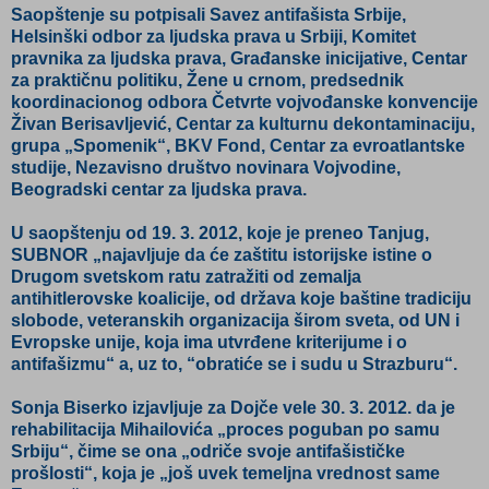
Saopštenje su potpisali Savez antifašista Srbije,
Helsinški odbor za ljudska prava u Srbiji, Komitet
pravnika za ljudska prava, Građanske inicijative, Centar
za praktičnu politiku, Žene u crnom, predsednik
koordinacionog odbora Četvrte vojvođanske konvencije
Živan Berisavljević, Centar za kulturnu dekontaminaciju,
grupa „Spomenik“, BKV Fond, Centar za evroatlantske
studije, Nezavisno društvo novinara Vojvodine,
Beogradski centar za ljudska prava.
U saopštenju od 19. 3. 2012, koje je preneo Tanjug,
SUBNOR „najavljuje da će zaštitu istorijske istine o
Drugom svetskom ratu zatražiti od zemalja
antihitlerovske koalicije, od država koje baštine tradiciju
slobode, veteranskih organizacija širom sveta, od UN i
Evropske unije, koja ima utvrđene kriterijume i o
antifašizmu“ a, uz to, “obratiće se i sudu u Strazburu“.
Sonja Biserko izjavljuje za Dojče vele 30. 3. 2012. da je
rehabilitacija Mihailovića „proces poguban po samu
Srbiju“, čime se ona „odriče svoje antifašističke
prošlosti“, koja je „još uvek temeljna vrednost same