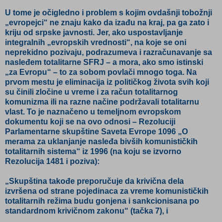
U tome je očigledno i problem s kojim ovdašnji tobožnji
„evropejci“ ne znaju kako da izađu na kraj, pa ga zato i
kriju od srpske javnosti. Jer, ako uspostavljanje
integralnih „evropskih vrednosti“, na koje se oni
neprekidno pozivaju, podrazumeva i razračunavanje sa
nasleđem totalitarne SFRJ – a mora, ako smo istinski
„za Evropu“ – to za sobom povlači mnogo toga. Na
prvom mestu je eliminacija iz političkog života svih koji
su činili zločine u vreme i za račun totalitarnog
komunizma ili na razne načine podržavali totalitarnu
vlast. To je naznačeno u temeljnom evropskom
dokumentu koji se na ovo odnosi – Rezoluciji
Parlamentarne skupštine Saveta Evrope 1096 „O
merama za uklanjanje nasleđa bivših komunističkih
totalitarnih sistema“ iz 1996 (na koju se izvorno
Rezolucija 1481 i poziva):
„Skupština takođe preporučuje da krivična dela
izvršena od strane pojedinaca za vreme komunističkih
totalitarnih režima budu gonjena i sankcionisana po
standardnom krivičnom zakonu“ (tačka 7), i