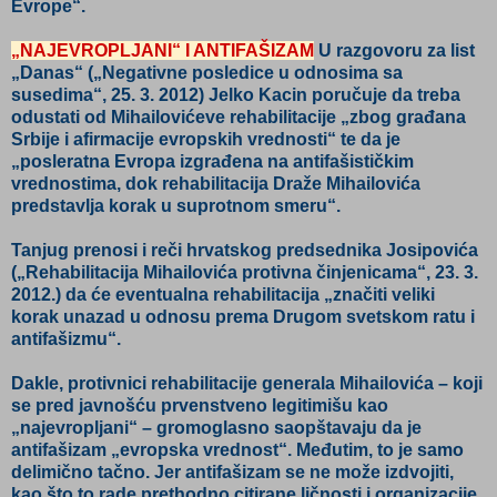
Evrope“.
„NAJEVROPLJANI“ I ANTIFAŠIZAM
U razgovoru za list
„Danas“ („Negativne posledice u odnosima sa
susedima“, 25. 3. 2012) Jelko Kacin poručuje da treba
odustati od Mihailovićeve rehabilitacije „zbog građana
Srbije i afirmacije evropskih vrednosti“ te da je
„posleratna Evropa izgrađena na antifašističkim
vrednostima, dok rehabilitacija Draže Mihailovića
predstavlja korak u suprotnom smeru“.
Tanjug prenosi i reči hrvatskog predsednika Josipovića
(„Rehabilitacija Mihailovića protivna činjenicama“, 23. 3.
2012.) da će eventualna rehabilitacija „značiti veliki
korak unazad u odnosu prema Drugom svetskom ratu i
antifašizmu“.
Dakle, protivnici rehabilitacije generala Mihailovića – koji
se pred javnošću prvenstveno legitimišu kao
„najevropljani“ – gromoglasno saopštavaju da je
antifašizam „evropska vrednost“. Međutim, to je samo
delimično tačno. Jer antifašizam se ne može izdvojiti,
kao što to rade prethodno citirane ličnosti i organizacije,