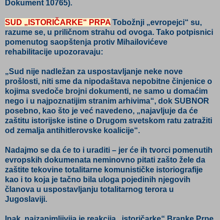
Dokument 10765).
SUD „ISTORIČARKE“ PRPA
Tobožnji „evropejci“ su,
razume se, u priličnom strahu od ovoga. Tako potpisnici
pomenutog saopštenja protiv Mihailovićeve
rehabilitacije upozoravaju:
„Sud nije nadležan za uspostavljanje neke nove
prošlosti, niti sme da nipodaštava nepobitne činjenice o
kojima svedoče brojni dokumenti, ne samo u domaćim
nego i u najpoznatijim stranim arhivima“, dok SUBNOR
posebno, kao što je već navedeno, „najavljuje da će
zaštitu istorijske istine o Drugom svetskom ratu zatražiti
od zemalja antihitlerovske koalicije“.
Nadajmo se da će to i uraditi – jer će ih tvorci pomenutih
evropskih dokumenata neminovno pitati zašto žele da
zaštite tekovine totalitarne komunističke istoriografije
kao i to koja je tačno bila uloga pojedinih njegovih
članova u uspostavljanju totalitarnog terora u
Jugoslaviji.
Ipak, najzanimljivija je reakcija „istoričarke“ Branke Prpe