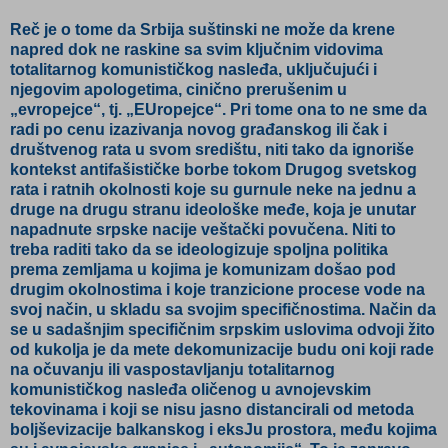
Reč je o tome da Srbija suštinski ne može da krene
napred dok ne raskine sa svim ključnim vidovima
totalitarnog komunističkog nasleđa, uključujući i
njegovim apologetima, cinično prerušenim u
„evropejce“, tj. „EUropejce“. Pri tome ona to ne sme da
radi po cenu izazivanja novog građanskog ili čak i
društvenog rata u svom središtu, niti tako da ignoriše
kontekst antifašističke borbe tokom Drugog svetskog
rata i ratnih okolnosti koje su gurnule neke na jednu a
druge na drugu stranu ideološke međe, koja je unutar
napadnute srpske nacije veštački povučena. Niti to
treba raditi tako da se ideologizuje spoljna politika
prema zemljama u kojima je komunizam došao pod
drugim okolnostima i koje tranzicione procese vode na
svoj način, u skladu sa svojim specifičnostima. Način da
se u sadašnjim specifičnim srpskim uslovima odvoji žito
od kukolja je da mete dekomunizacije budu oni koji rade
na očuvanju ili vaspostavljanju totalitarnog
komunističkog nasleđa oličenog u avnojevskim
tekovinama i koji se nisu jasno distancirali od metoda
boljševizacije balkanskog i eksJu prostora, među kojima