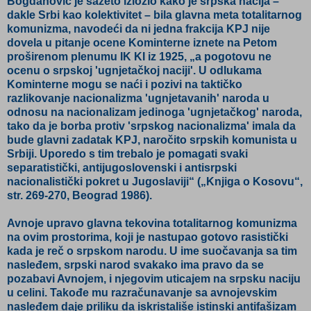
Bogdanović je sažeto izložio kako je srpska nacija –
dakle Srbi kao kolektivitet – bila glavna meta totalitarnog
komunizma, navodeći da ni jedna frakcija KPJ nije
dovela u pitanje ocene Kominterne iznete na Petom
proširenom plenumu IK KI iz 1925, „a pogotovu ne
ocenu o srpskoj 'ugnjetačkoj naciji'. U odlukama
Kominterne mogu se naći i pozivi na taktičko
razlikovanje nacionalizma 'ugnjetavanih' naroda u
odnosu na nacionalizam jedinoga 'ugnjetačkog' naroda,
tako da je borba protiv 'srpskog nacionalizma' imala da
bude glavni zadatak KPJ, naročito srpskih komunista u
Srbiji. Uporedo s tim trebalo je pomagati svaki
separatistički, antijugoslovenski i antisrpski
nacionalistički pokret u Jugoslaviji“ („Knjiga o Kosovu“,
str. 269-270, Beograd 1986).
Avnoje upravo glavna tekovina totalitarnog komunizma
na ovim prostorima, koji je nastupao gotovo rasistički
kada je reč o srpskom narodu. U ime suočavanja sa tim
nasleđem, srpski narod svakako ima pravo da se
pozabavi Avnojem, i njegovim uticajem na srpsku naciju
u celini. Takođe mu razračunavanje sa avnojevskim
nasleđem daje priliku da iskristališe istinski antifašizam