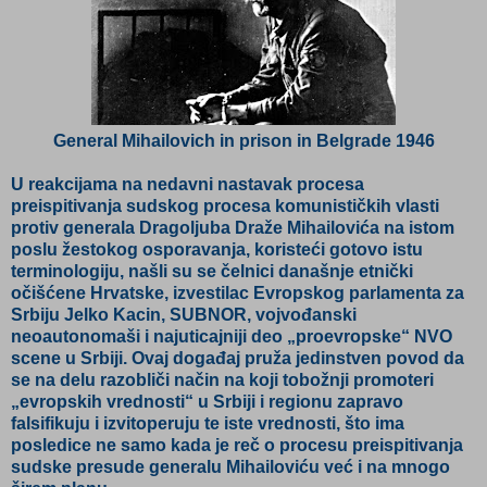
General Mihailovich in prison in Belgrade 1946
U reakcijama na nedavni nastavak procesa
preispitivanja sudskog procesa komunističkih vlasti
protiv generala Dragoljuba Draže Mihailovića na istom
poslu žestokog osporavanja, koristeći gotovo istu
terminologiju, našli su se čelnici današnje etnički
očišćene Hrvatske, izvestilac Evropskog parlamenta za
Srbiju Jelko Kacin, SUBNOR, vojvođanski
neoautonomaši i najuticajniji deo „proevropske“ NVO
scene u Srbiji. Ovaj događaj pruža jedinstven povod da
se na delu razobliči način na koji tobožnji promoteri
„evropskih vrednosti“ u Srbiji i regionu zapravo
falsifikuju i izvitoperuju te iste vrednosti, što ima
posledice ne samo kada je reč o procesu preispitivanja
sudske presude generalu Mihailoviću već i na mnogo