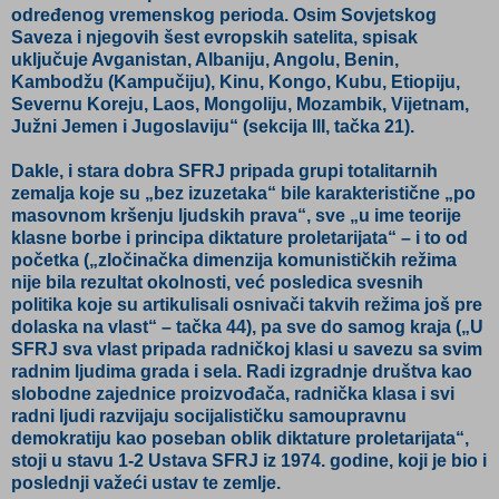
određenog vremenskog perioda. Osim Sovjetskog
Saveza i njegovih šest evropskih satelita, spisak
uključuje Avganistan, Albaniju, Angolu, Benin,
Kambodžu (Kampučiju), Kinu, Kongo, Kubu, Etiopiju,
Severnu Koreju, Laos, Mongoliju, Mozambik, Vijetnam,
Južni Jemen i Jugoslaviju“ (sekcija III, tačka 21).
Dakle, i stara dobra SFRJ pripada grupi totalitarnih
zemalja koje su „bez izuzetaka“ bile karakteristične „po
masovnom kršenju ljudskih prava“, sve „u ime teorije
klasne borbe i principa diktature proletarijata“ – i to od
početka („zločinačka dimenzija komunističkih režima
nije bila rezultat okolnosti, već posledica svesnih
politika koje su artikulisali osnivači takvih režima još pre
dolaska na vlast“ – tačka 44), pa sve do samog kraja („U
SFRJ sva vlast pripada radničkoj klasi u savezu sa svim
radnim ljudima grada i sela. Radi izgradnje društva kao
slobodne zajednice proizvođača, radnička klasa i svi
radni ljudi razvijaju socijalističku samoupravnu
demokratiju kao poseban oblik diktature proletarijata“,
stoji u stavu 1-2 Ustava SFRJ iz 1974. godine, koji je bio i
poslednji važeći ustav te zemlje.