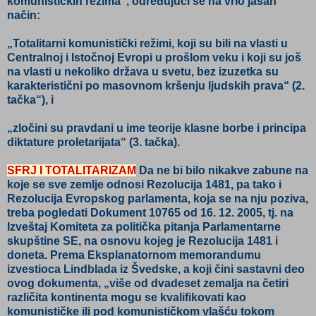
komunističkih režima“, određujući se na vrlo jasan
način:
„Totalitarni komunistički režimi, koji su bili na vlasti u
Centralnoj i Istočnoj Evropi u prošlom veku i koji su još
na vlasti u nekoliko država u svetu, bez izuzetka su
karakteristični po masovnom kršenju ljudskih prava“ (2.
tačka“), i
„zločini su pravdani u ime teorije klasne borbe i principa
diktature proletarijata“ (3. tačka).
SFRJ I TOTALITARIZAM
Da ne bi bilo nikakve zabune na
koje se sve zemlje odnosi Rezolucija 1481, pa tako i
Rezolucija Evropskog parlamenta, koja se na nju poziva,
treba pogledati Dokument 10765 od 16. 12. 2005, tj. na
Izveštaj Komiteta za politička pitanja Parlamentarne
skupštine SE, na osnovu kojeg je Rezolucija 1481 i
doneta. Prema Eksplanatornom memorandumu
izvestioca Lindblada iz Švedske, a koji čini sastavni deo
ovog dokumenta, „više od dvadeset zemalja na četiri
različita kontinenta mogu se kvalifikovati kao
komunističke ili pod komunističkom vlašću tokom