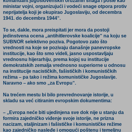
komandant jugoslovenskih oružanih snaga i posle kao
ministar vojni, organizujući i vodeći snage otpora protiv
neprijatelja koji je okupirao Jugoslaviju, od decembra
1941. do decembra 1944“.
To se, dakle, mora preispitati jer mora da postoji
jedinstvena ocena „antihitlerovske koalicije“ na koju se
SUBNOR selektivno poziva. Pogotovo zato što
vrednosti na koje se pozivaju današnje panevropske
institucije, kao što smo videli, jasno uspostavljaju
vrednosnu hijerarhiju, prema kojoj su institucije
demokratskih zemalja vrednosno superiorne u odnosu
na institucije nacističkih, fašističkih i komunističkih
režima – pa tako i režima komunističke Jugoslavije.
Naravno – ako smo „za Evropu“.
Na trećem mestu bi bilo prevrednovanje istorije, u
skladu sa već citiranim evropskim dokumentima:
– „Evropa neće biti ujedinjena sve dok nije u stanju da
formira zajedničko viđenje svoje istorije, ne prizna
nacizam, staljinizam i fašističke i komunističke režime
kao zajedničko nasleđe i omogući poštenu i temeljnu