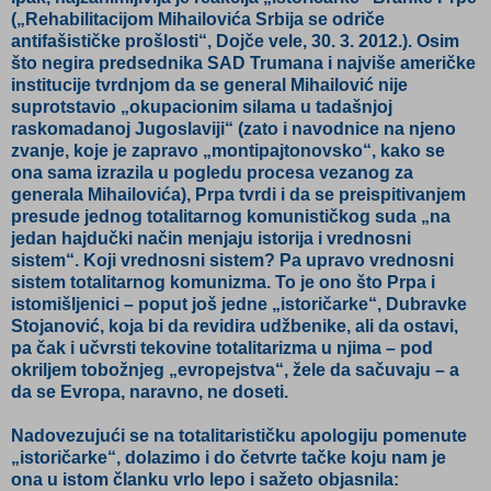
(„Rehabilitacijom Mihailovića Srbija se odriče
antifašističke prošlosti“, Dojče vele, 30. 3. 2012.). Osim
što negira predsednika SAD Trumana i najviše američke
institucije tvrdnjom da se general Mihailović nije
suprotstavio „okupacionim silama u tadašnjoj
raskomadanoj Jugoslaviji“ (zato i navodnice na njeno
zvanje, koje je zapravo „montipajtonovsko“, kako se
ona sama izrazila u pogledu procesa vezanog za
generala Mihailovića), Prpa tvrdi i da se preispitivanjem
presude jednog totalitarnog komunističkog suda „na
jedan hajdučki način menjaju istorija i vrednosni
sistem“. Koji vrednosni sistem? Pa upravo vrednosni
sistem totalitarnog komunizma. To je ono što Prpa i
istomišljenici – poput još jedne „istoričarke“, Dubravke
Stojanović, koja bi da revidira udžbenike, ali da ostavi,
pa čak i učvrsti tekovine totalitarizma u njima – pod
okriljem tobožnjeg „evropejstva“, žele da sačuvaju – a
da se Evropa, naravno, ne doseti.
Nadovezujući se na totalitarističku apologiju pomenute
„istoričarke“, dolazimo i do četvrte tačke koju nam je
ona u istom članku vrlo lepo i sažeto objasnila: