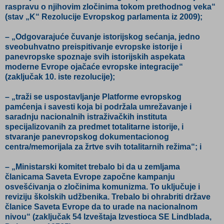
raspravu o njihovim zločinima tokom prethodnog veka“
(stav „K“ Rezolucije Evropskog parlamenta iz 2009);
– „Odgovarajuće čuvanje istorijskog sećanja, jedno
sveobuhvatno preispitivanje evropske istorije i
panevropske spoznaje svih istorijskih aspekata
moderne Evrope ojačaće evropske integracije“
(zaključak 10. iste rezolucije);
– „traži se uspostavljanje Platforme evropskog
pamćenja i savesti koja bi podržala umrežavanje i
saradnju nacionalnih istraživačkih instituta
specijalizovanih za predmet totalitarne istorije, i
stvaranje panevropskog dokumentacionog
centra/memorijala za žrtve svih totalitarnih režima“; i
– „Ministarski komitet trebalo bi da u zemljama
članicama Saveta Evrope započne kampanju
osvešćivanja o zločinima komunizma. To uključuje i
reviziju školskih udžbenika. Trebalo bi ohrabriti države
članice Saveta Evrope da to urade na nacionalnom
nivou“ (zaključak 54 Izveštaja Izvestioca SE Lindblada,