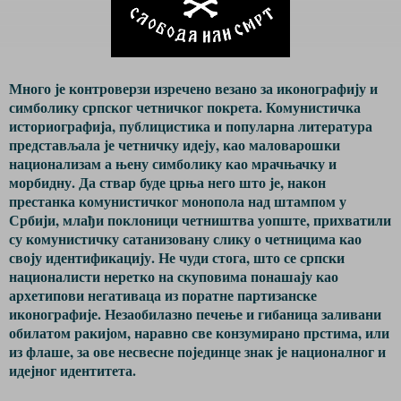
Много је контроверзи изречено везано за иконографију и
симболику српског четничког покрета. Комунистичка
историографија, публицистика и популарна литература
представљала је четничку идеју, као маловарошки
национализам а њену симболику као мрачњачку и
морбидну. Да ствар буде црња него што је, након
престанка комунистичког монопола над штампом у
Србији, млађи поклоници четништва уопште, прихватили
су комунистичку сатанизовану слику о четницима као
своју идентификацију. Не чуди стога, што се српски
националисти неретко на скуповима понашају као
архетипови негативаца из поратне партизанске
иконографије. Незаобилазно печење и гибаница заливани
обилатом ракијом, наравно све конзумирано прстима, или
из флаше, за ове несвесне појединце знак је националног и
идејног идентитета.