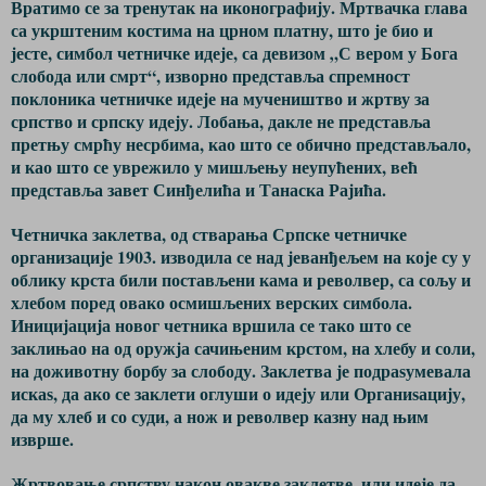
Вратимо се за тренутак на иконографију. Мртвачка глава
са укрштеним костима на црном платну, што је био и
јесте, симбол четничке идеје, са девизом
„С вером у Бога
слобода или смрт“, изворно представља спремност
поклоника четничке идеје на мучеништво и жртву за
српство и српску идеју. Лобања, дакле не представља
претњу смрћу несрбима, као што се обично представљало,
и као што се уврежило у мишљењу неупућених, већ
представља завет Синђелића и Танаска Рајића.
Четничка заклетва, од стварања Српске четничке
организације 1903. изводила се над јеванђељем на које су у
облику крста били постављени кама и револвер, са сољу и
хлебом поред овако осмишљених верских симбола.
Иницијација новог четника вршила се тако што се
заклињао на од оружја сачињеним крстом, на хлебу и соли,
на доживотну борбу за слободу. Заклетва је подраѕумевала
искаѕ, да ако се заклети оглуши о идеју или Органиѕацију,
да му хлеб и со суди, а нож и револвер казну над њим
изврше.
Жртвовање српству након овакве заклетве, или идеје да