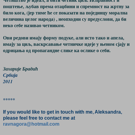
поштење, љубав према отаџбини и спремност на жртву за
било кога, (јер тиме ће се показати на појединцу морална
величина целог народа) , неопходни су предуслови, да би
неко себе називао четником.
Ови редови имају форму подуке, али исто тако и апела,
имају за циљ, васкрсавање четничке идеје у њеном сјају и
одрицања од пропагандне слике ка ослике о себи.
Захарије Брадић
Србија
2011
*****
If you would like to get in touch with me, Aleksandra,
please feel free to contact me at
ravnagora@hotmail.com