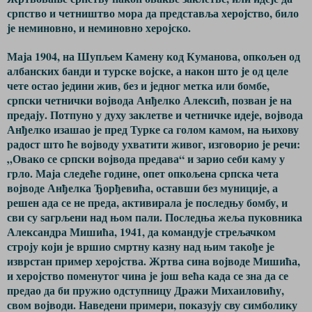
српство и четништво мора да представља херојство, било
је неминовно, и неминовно херојско.
Маја 1904, на Шупљем Камену код Куманова, опкољен од
албанских банди и турске војске, а након што је од целе
чете остао једини жив, без и једног метка или бомбе,
српски четнички војвода Анђелко Алексић, позван је на
предају. Потпуно у духу заклетве и четничке идеје, војвода
Анђелко изашао је пред Турке са голом камом, на њихову
радост што ће војводу ухватити живог, изговорио је речи:
„Овако се српски војвода предава“ и зарио себи каму у
грло. Маја следеће године, опет опкољена српска чета
војводе Анђелка Ђорђевића, оставши без муниције, а
решен ада се не преда, активирала је последњу бомбу, и
сви су ѕагрљени над њом пали. Последња жеља пуковника
Александра Мишића, 1941, да командује стрељачком
строју који је вршио смртну казну над њим такође је
изврстан пример херојства. Жртва сина војводе Мишића,
и херојство поменутог чина је још већа када се зна да се
предао да би пружио одступницу Дражи Михаиловићу,
свом војводи. Наведени примери, показују сву симболику