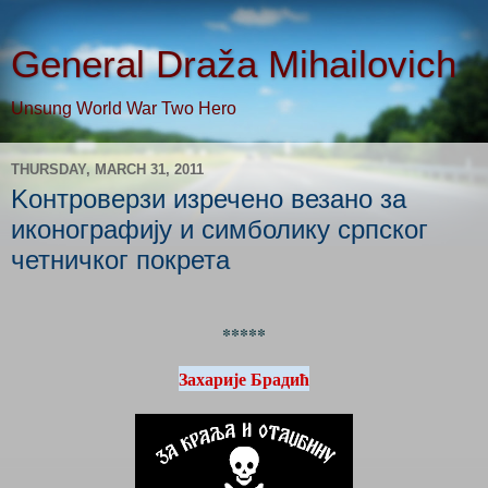
General Draža Mihailovich
Unsung World War Two Hero
THURSDAY, MARCH 31, 2011
Kонтроверзи изречено везано за
иконографију и симболику српског
четничког покрета
*****
Захарије Брадић