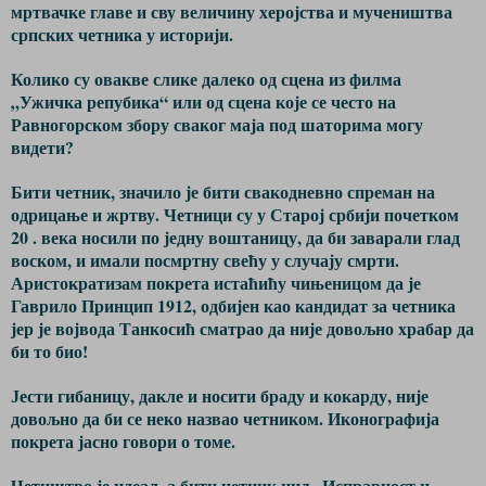
мртвачке главе и сву величину херојства и мучеништва
српских четника у историји.
Колико су овакве слике далеко од сцена из филма
„Ужичка репубика“ или од сцена које се често на
Равногорском збору сваког маја под шаторима могу
видети?
Бити четник, значило је бити свакодневно спреман на
одрицање и жртву. Четници су у Старој србији почетком
20 . века носили по једну воштаницу, да би заварали глад
воском, и имали посмртну свећу у случају смрти.
Аристократизам покрета истаћићу чињеницом да је
Гаврило Принцип 1912, одбијен као кандидат за четника
јер је војвода Танкосић сматрао да није довољно храбар да
би то био!
Јести гибаницу, дакле и носити браду и кокарду, није
довољно да би се неко назвао четником. Иконографија
покрета јасно говори о томе.
Четиштво је идеал, а бити четник циљ. Исправност и