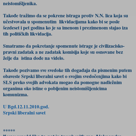
neistomišljenika.
Takođe tražimo da se pokrene istraga protiv N.N. lica koja su
učestvovala u spomenutim likvidacijama kako bi se posle
šezdeset i pet godina ko je sa imenom i prezimenom stajao iza
tih političkih likvidacija.
Smatramo da pokretanje spomenute istrage je civilizacisko-
pravni zadatak a ne zadatak komisija koje su osnovane bez
želje da istina dođe na videlo.
Takođe pozivamo sve svedoke tih događaja da pismenim putem
obaveste Srpski liberalni savet o svojim svedočenjima kako bi
SLS preko svojih advokata mogao da pomogne nadležnim
organima oko istine o pobijenim neistomišljenicima
komunizma.
U Bgd.12.11.2010.god.
Srpski liberalni savet
*****