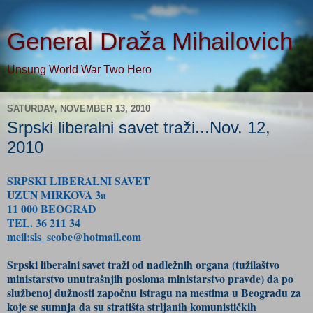
General Draža Mihailovich
Unsung World War Two Hero
SATURDAY, NOVEMBER 13, 2010
Srpski liberalni savet traži...Nov. 12,
2010
SRPSKI LIBERALNI SAVET
UZUN MIRKOVA 3a
11 000 BEOGRAD
TEL. 36 211 34
meil:sls_seobe@hotmail.com
Srpski liberalni savet traži od nadležnih organa (tužilaštvo
ministarstvo unutrašnjih posloma ministarstvo pravde) da po
službenoj dužnosti započnu istragu na mestima u Beogradu za
koje se sumnja da su stratišta strljanih komunističkih