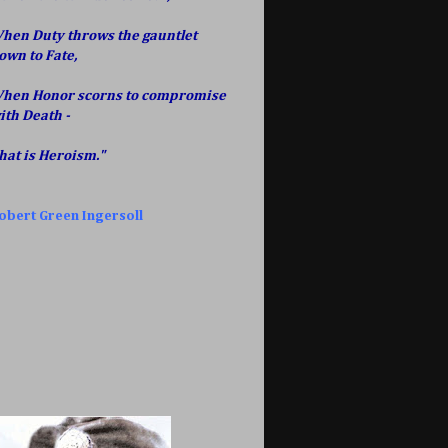
hen Duty throws the gauntlet
own to Fate,
hen Honor scorns to compromise
ith Death -
hat is Heroism."
obert Green Ingersoll