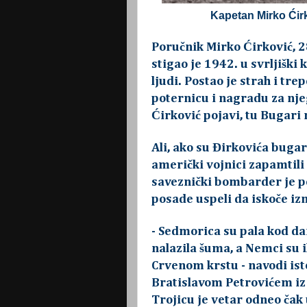
Kapetan Mirko Ćirk
Poručnik Mirko Ćirković, 
stigao je 1942. u svrljiški 
ljudi. Postao je strah i tre
poternicu i nagradu za njeg
Ćirković pojavi, tu Bugari
Ali, ako su Đirkovića bugar
američki vojnici zapamtili
saveznički bombarder je pog
posade uspeli da iskoče iz
- Sedmorica su pala kod da
nalazila šuma, a Nemci su i
Crvenom krstu - navodi isto
Bratislavom Petrovićem iz 
Trojicu je vetar odneo čak 