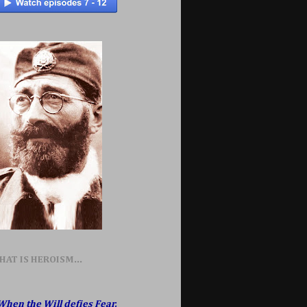
HAT IS HEROISM...
When the Will defies Fear,