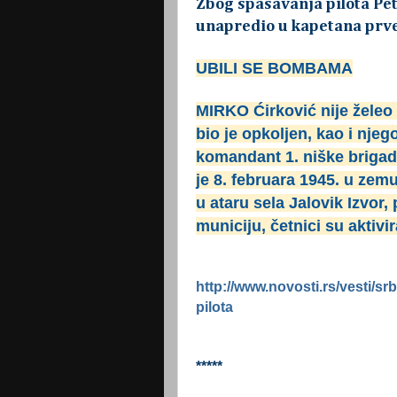
Zbog spasavanja pilota Pet
unapredio u kapetana prve
UBILI SE BOMBAMA
MIRKO Ćirković nije želeo
bio je opkoljen, kao i njeg
komandant 1. niške brigad
je 8. februara 1945. u zemu
u ataru sela Jalovik Izvor,
municiju, četnici su aktivir
http://www.novosti.rs/vesti/sr
pilota
*****