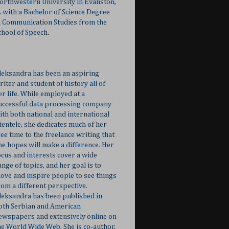
orthwestern University in Evanston,
L with a Bachelor of Science Degree
n Communication Studies from the
chool of Speech.
leksandra has been an aspiring
riter and student of history all of
er life. While employed at a
uccessful data processing company
ith both national and international
lientele, she dedicates much of her
ree time to the freelance writing that
he hopes will make a difference. Her
ocus and interests cover a wide
ange of topics, and her goal is to
ove and inspire people to see things
rom a different perspective.
leksandra has been published in
oth Serbian and American
ewspapers and extensively online on
he World Wide Web. She is co-author,