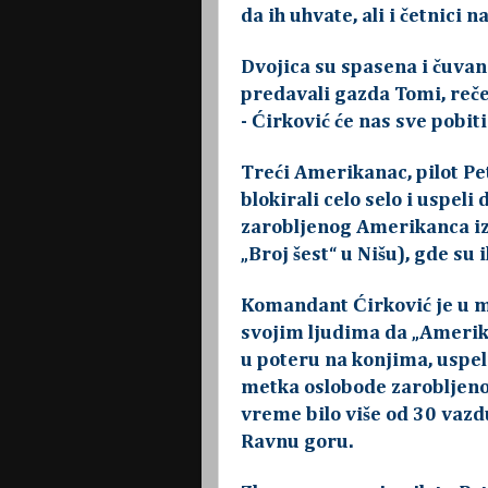
da ih uhvate, ali i četnici 
Dvojica su spasena i čuvan
predavali gazda Tomi, reče
- Ćirković će nas sve pobiti
Treći Amerikanac, pilot Pet
blokirali celo selo i uspel
zarobljenog Amerikanca iz 
„Broj šest“ u Nišu), gde su 
Komandant Ćirković je u m
svojim ljudima da „Amerika
u poteru na konjima, uspel
metka oslobode zarobljenog
vreme bilo više od 30 vazd
Ravnu goru.