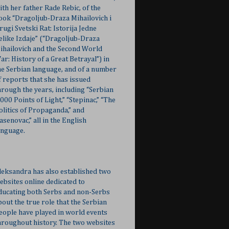
ith her father Rade Rebic, of the
ook “Dragoljub-Draza Mihailovich i
rugi Svetski Rat: Istorija Jedne
elike Izdaje” (“Dragoljub-Draza
ihailovich and the Second World
ar: History of a Great Betrayal”) in
he Serbian language, and of a number
f reports that she has issued
hrough the years, including “Serbian
,000 Points of Light,” “Stepinac,” “The
olitics of Propaganda,” and
Jasenovac,” all in the English
anguage.
leksandra has also established two
ebsites online dedicated to
ducating both Serbs and non-Serbs
bout the true role that the Serbian
eople have played in world events
hroughout history. The two websites