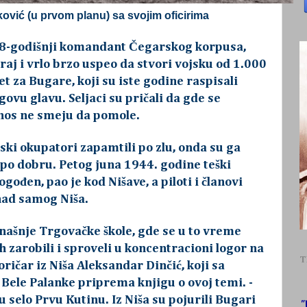
ović (u prvom planu) sa svojim oficirima
28-godišnji komandant Čegarskog korpusa,
kraj i vrlo brzo uspeo da stvori vojsku od 1.000
pet za Bugare, koji su iste godine raspisali
ovu glavu. Seljaci su pričali da gde se
 nos ne smeju da pomole.
ski okupatori zapamtili po zlu, onda su ga
 po dobru. Petog juna 1944. godine teški
ođen, pao je kod Nišave, a piloti i članovi
nad samog Niša.
našnje Trgovačke škole, gde se u to vreme
h zarobili i sproveli u koncentracioni logor na
T
ričar iz Niša Aleksandar Dinčić, koji sa
Bele Palanke priprema knjigu o ovoj temi. -
u selo Prvu Kutinu. Iz Niša su pojurili Bugari
"