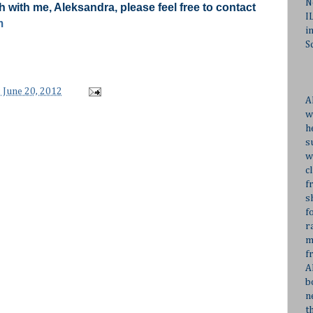
N
ch with me, Aleksandra, please feel free to contact
I
m
i
S
 June 20, 2012
A
w
h
s
w
c
f
s
f
r
m
f
A
b
n
t