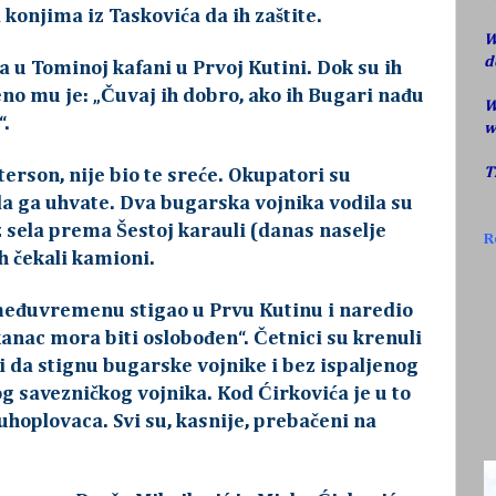
na konjima iz Taskovića da ih zaštite.
W
d
a u Tominoj kafani u Prvoj Kutini. Dok su ih
no mu je: „Čuvaj ih dobro, ako ih Bugari nađu
W
“.
w
T
erson, nije bio te sreće. Okupatori su
i da ga uhvate. Dva bugarska vojnika vodila su
sela prema Šestoj karauli (danas naselje
R
ih čekali kamioni.
eđuvremenu stigao u Prvu Kutinu i naredio
nac mora biti oslobođen“. Četnici su krenuli
i da stignu bugarske vojnike i bez ispaljenog
 savezničkog vojnika. Kod Ćirkovića je u to
uhoplovaca. Svi su, kasnije, prebačeni na