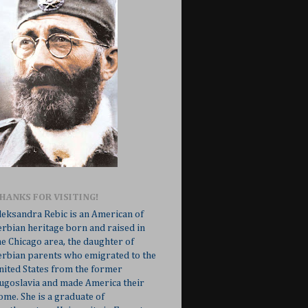
HANKS FOR VISITING!
leksandra Rebic is an American of
erbian heritage born and raised in
he Chicago area, the daughter of
erbian parents who emigrated to the
nited States from the former
ugoslavia and made America their
ome. She is a graduate of