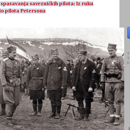
 spasavanja savezničkih pilota: Iz ruku
o pilota Petersona
T
T
D