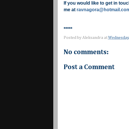
If you would like to get in tou
me at
ravnagora@hotmail.co
*****
Posted by
Aleksandra
at
Wednesday,
No comments:
Post a Comment