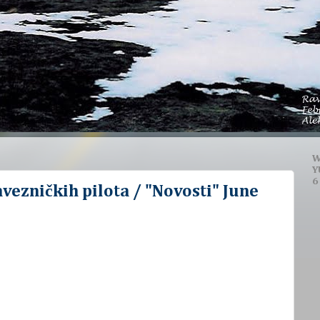
W
Y
6
avezničkih pilota / "Novosti" June