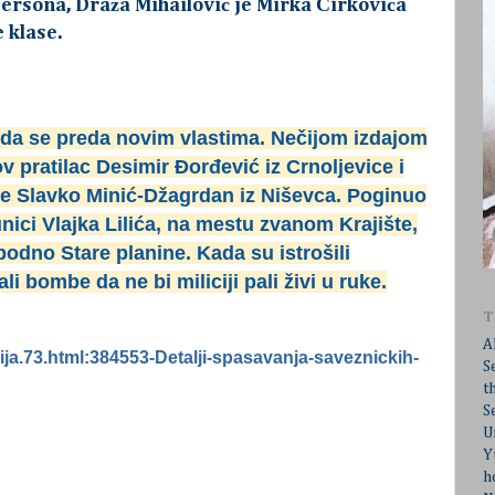
ersona, Draža Mihailović je Mirka Ćirkovića
 klase.
 da se preda novim vlastima. Nečijom izdajom
ov pratilac Desimir Đorđević iz Crnoljevice i
e Slavko Minić-Džagrdan iz Niševca. Poginuo
nici Vlajka Lilića, na mestu zvanom Krajište,
 podno Stare planine. Kada su istrošili
ali bombe da ne bi miliciji pali živi u ruke.
T
A
bija.73.html:384553-Detalji-spasavanja-saveznickih-
S
t
S
U
Y
h