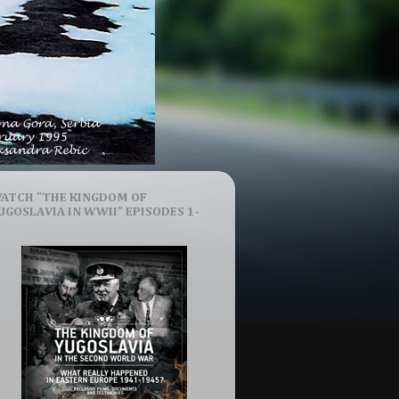
ATCH "THE KINGDOM OF
UGOSLAVIA IN WWII" EPISODES 1-