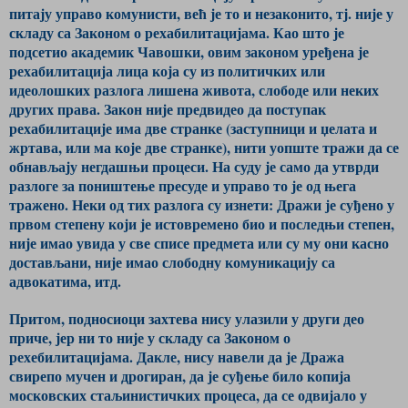
питају управо комунисти, већ је то и незаконито, тј. није у
складу са Законом о рехабилитацијама. Као што је
подсетио академик Чавошки, овим законом уређена је
рехабилитација лица која су из политичких или
идеолошких разлога лишена живота, слободе или неких
других права. Закон није предвидео да поступак
рехабилитације има две странке (заступници и џелата и
жртава, или ма које две странке), нити уопште тражи да се
обнављају негдашњи процеси. На суду је само да утврди
разлоге за поништење пресуде и управо то је од њега
тражено. Неки од тих разлога су изнети: Дражи је суђено у
првом степену који је истовремено био и последњи степен,
није имао увида у све списе предмета или су му они касно
достављани, није имао слободну комуникацију са
адвокатима, итд.
Притом, подносиоци захтева нису улазили у други део
приче, јер ни то није у складу са Законом о
рехебилитацијама. Дакле, нису навели да је Дража
свирепо мучен и дрогиран, да је суђење било копија
московских стаљинистичких процеса, да се одвијало у