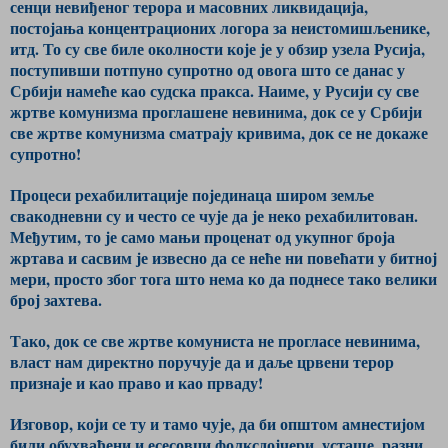
сенци невиђеног терора и масовних ликвидација,
постојања концентрационих логора за неистомишљенике,
итд. То су све биле околности које је у обзир узела Русија,
поступивши потпуно супротно од овога што се данас у
Србији намеће као судска пракса. Наиме, у Русији су све
жртве комунизма проглашене невинима, док се у Србији
све жртве комунизма сматрају кривима, док се не докаже
супротно!
Процеси рехабилитације појединаца широм земље
свакодневни су и често се чује да је неко рехабилитован.
Међутим, то је само мањи проценат од укупног броја
жртава и сасвим је извесно да се неће ни повећати у битној
мери, просто због тога што нема ко да поднесе тако велики
број захтева.
Тако, док се све жртве комуниста не прогласе невинима,
власт нам директно поручује да и даље црвени терор
признаје и као право и као прваду!
Изговор, који се ту и тамо чује, да би општом амнестијом
били обухваћени и есесовци фолксдојчери, усташе, разни