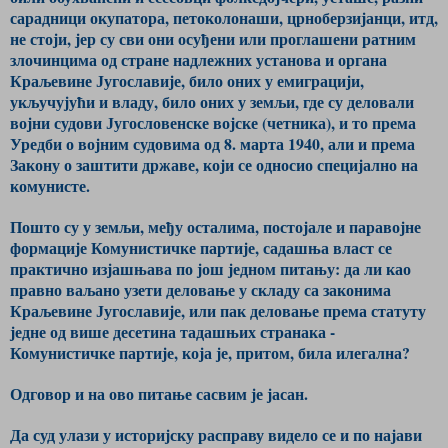
сарадници окупатора, петоколонаши, црноберзијанци, итд,
не стоји, јер су сви они осуђени или проглашени ратним
злочинцима од стране надлежних установа и органа
Краљевине Југославије, било оних у емиграцији,
укључујући и владу, било оних у земљи, где су деловали
војни судови Југословенске војске (четника), и то према
Уредби о војним судовима од 8. марта 1940, али и према
Закону о заштити државе, који се односио специјално на
комунисте.
Пошто су у земљи, међу осталима, постојале и паравојне
формације Комунистичке партије, садашња власт се
практично изјашњава по још једном питању: да ли као
правно ваљано узети деловање у складу са законима
Краљевине Југославије, или пак деловање према статуту
једне од више десетина тадашњих странака -
Комунистичке партије, која је, притом, била илегална?
Одговор и на ово питање сасвим је јасан.
Да суд улази у историјску расправу видело се и по најави