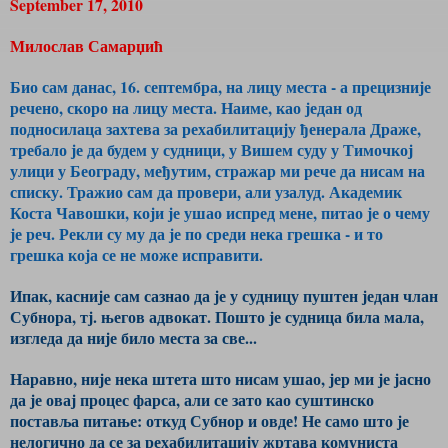
September 17, 2010
Милослав Самарџић
Био сам данас, 16. септембра, на лицу места - а прецизније
речено, скоро на лицу места. Наиме, као један од
подносилаца захтева за рехабилитацију ђенерала Драже,
требало је да будем у судници, у Вишем суду у Тимочкој
улици у Београду, међутим, стражар ми рече да нисам на
списку. Тражио сам да провери, али узалуд. Академик
Коста Чавошки, који је ушао испред мене, питао је о чему
је реч. Рекли су му да је по среди нека грешка - и то
грешка која се не може исправити.
Ипак, касније сам сазнао да је у судницу пуштен један члан
Субнора, тј. његов адвокат. Пошто је судница била мала,
изгледа да није било места за све...
Наравно, није нека штета што нисам ушао, јер ми је јасно
да је овај процес фарса, али се зато као суштинско
поставља питање: откуд Субнор и овде! Не само што је
нелогично да се за рехабилитацију жртава комуниста