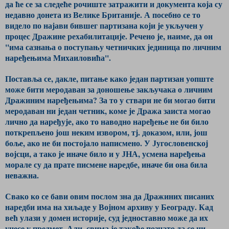
да ће се за следеће рочиште затражити и документа која су
недавно донета из Велике Британије. А посебно се то
видело по најави бившег партизана који је укључен у
процес Дражине рехабилитације. Речено је, наиме, да он
''има сазнања о поступању четничких јединица по личним
наређењима Михаиловића''.
Поставља се, дакле, питање како један партизан уопште
може бити меродаван за доношење закључака о личним
Дражиним наређењима? За то у ствари не би могао бити
меродаван ни један четник, коме је Дража заиста могао
лично да наређује, ако то наводно наређење не би било
поткрепљено још неким извором, тј. доказом, или, још
боље, ако не би постојало написмено. У Југословенској
војсци, а тако је иначе било и у ЈНА, усмена наређења
морале су да прате писмене наредбе, иначе би она била
неважна.
Свако ко се бави овим послом зна да Дражиних писаних
наредби има на хиљаде у Војном архиву у Београду. Кад
већ улази у домен историје, суд једноставно може да их
унесе у предмет. Али, свима је такође познато да се ни