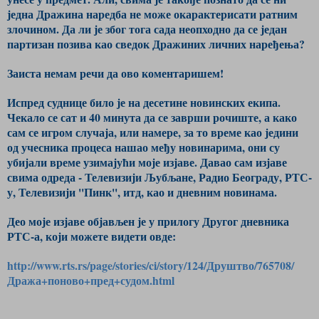
једна Дражина наредба не може окарактерисати ратним
злочином. Да ли је због тога сада неопходно да се један
партизан позива као сведок Дражиних личних наређења?
Заиста немам речи да ово коментаришем!
Испред суднице било је на десетине новинских екипа.
Чекало се сат и 40 минута да се заврши рочиште, а како
сам се игром случаја, или намере, за то време као једини
од учесника процеса нашао међу новинарима, они су
убијали време узимајући моје изјаве. Давао сам изјаве
свима одреда - Телевизији Љубљане, Радио Београду, РТС-
у, Телевизији ''Пинк'', итд, као и дневним новинама.
Део моје изјаве објављен је у прилогу Другог дневника
РТС-а, који можете видети овде:
http://www.rts.rs/page/stories/ci/story/124/Друштво/765708/
Дража+поново+пред+судом.html