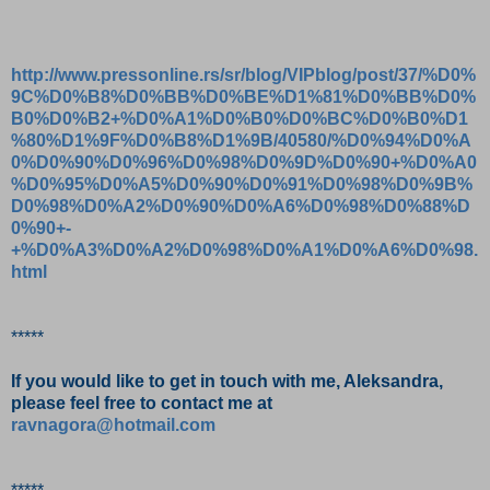
http://www.pressonline.rs/sr/blog/VIPblog/post/37/%D0%
9C%D0%B8%D0%BB%D0%BE%D1%81%D0%BB%D0%
B0%D0%B2+%D0%A1%D0%B0%D0%BC%D0%B0%D1
%80%D1%9F%D0%B8%D1%9B/40580/%D0%94%D0%A
0%D0%90%D0%96%D0%98%D0%9D%D0%90+%D0%A0
%D0%95%D0%A5%D0%90%D0%91%D0%98%D0%9B%
D0%98%D0%A2%D0%90%D0%A6%D0%98%D0%88%D
0%90+-
+%D0%A3%D0%A2%D0%98%D0%A1%D0%A6%D0%98.
html
*****
If you would like to get in touch with me, Aleksandra,
please feel free to contact me at
ravnagora@hotmail.com