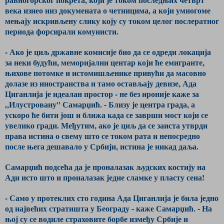
века изнео низ докумената о четницима, а који умногоме
мењају искривљену слику коју су током целог послератног
периода форсирали комунисти.
- Ако је циљ државне комисије био да се одреди локација
за неки будући, меморијални центар који ће емигранте,
њихове потомке и истомишљенике привући да масовно
долазе из иностранства и тамо остављају девизе, Ада
Циганлија је идеалан простор - не без ироније каже за
„Илустровану'' Самарџић. - Близу је центра града, а
ускоро ће бити још и ближа када се заврши мост који се
увелико гради. Међутим, ако је циљ да се заиста утврди
права истина о свему што се током рата и непосредно
после њега дешавало у Србији, истина је никад даља.
Самарџић подсећа да је проналазак људских костију на
Ади исто што и проналазак једне сламке у пласту сена!
- Само у протеклих сто година Ада Циганлија је била једно
од највећих стратишта у Београду - каже Самарџић. - На
њој су се водиле страховите борбе између Србије и