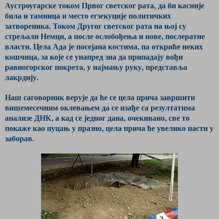
Аустроугарске током Првог светског рата, да би касније
била и тамница и место егзекуције политичких
затвореника. Током Другог светског рата на њој су
стрељали Немци, а после ослобођења и нове, послератне
власти. Цела Ада је посејана костима, па откриће неких
кошчица, за које се унапред зна да припадају вођи
равногорског покрета, у најмању руку, представља
лакрдију.
Наш саговорник верује да ће се цела прича завршити
вишемесечним оклевањем да се изађе са резултатима
анализе ДНК, а кад се једног дана, очекивано, све то
покаже као пуцањ у празно, цела прича ће увелико пасти у
заборав.