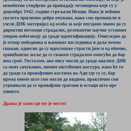
непобитно утврђено да припадају четницима које су у
децембру 1942. године стрељали Немци. Иако је већина
скелета прилично добро очувана, иако смо пронашли и
узели ДНК материјал од особа за које поуздано знамо да су
директни потомци страдалих, релевантне научне установе
упорно избегавају да ураде идентификацију. Очигледно да
је отпор победника и њихових наследника и даље веома
снажан, односно да су идеолошке страсти јаче и од обичне,
хришћанске жеље да се сваком страдалом омогући да бар
има гроб. Уосталом, ако нису могли да ураде анализу ДНК
са ових сачуваних, ничим оштећених костура, како ће то
да ураде са пронађеним костима на Ади где су се, бар
према ономе што смо могли да видимо, практично сви
утркивали да се пронађени трагови и остаци што пре
униште.
Дража је тамо где му је место!