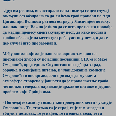
-Другим речима, инсистирало се на томе да се цео случај
закључи без обзира на то да ли ћемо гроб пронаћи на Ади
Циганлији, Великом ратном острву, у Лисичијем потоку,
или пак нигде. Важно је било да се што пре нешто пронађе,
да медији пренесу спектакуларну вест, да неко постави
гробно обележје на место где гроба уистину нема, и да се
цео случај што пре заборави.
Међу онима којима је наш саговорник замерио на
претераној журби су поједини посланици СПС-а и Мехо
Омеровић, председник Скупштинског одбора за рад,
борачка и социјална питања, и члан државне комисије.
Омеровић то оповргава, али признаје да му смета
атмосфера створена у јавности да је проналажење гроба
четничког генерала најважније државно питање и једини
проблем који Србија има.
- Погледајте само ту гомилу контроверзних вести - указује
Омеровић. - Те, стрељао га је строј, те је сам изведен и
убијен у потиљак, те је нађен, те га однела вода, те га