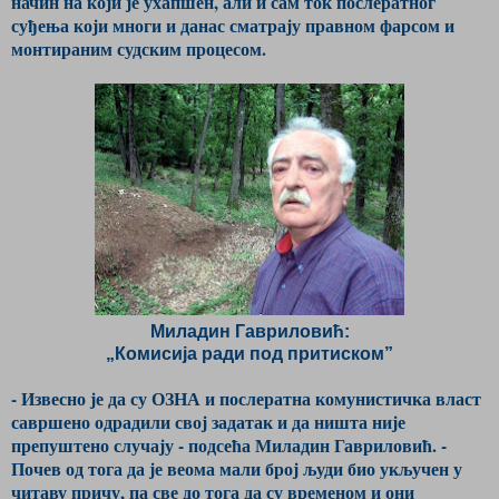
начин на који је ухапшен, али и сам ток послератног
суђења који многи и данас сматрају правном фарсом и
монтираним судским процесом.
Миладин Гавриловић:
„Комисија ради под притиском”
- Извесно је да су ОЗНА и послератна комунистичка власт
савршено одрадили свој задатак и да ништа није
препуштено случају - подсећа Миладин Гавриловић. -
Почев од тога да је веома мали број људи био укључен у
читаву причу, па све до тога да су временом и они