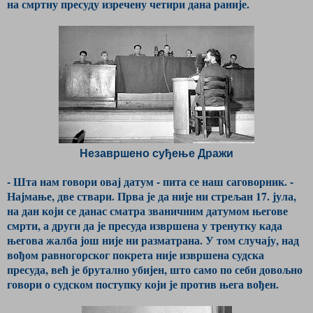
на смртну пресуду изречену четири дана раније.
Незавршено суђење Дражи
- Шта нам говори овај датум - пита се наш саговорник. -
Најмање, две ствари. Прва је да није ни стрељан 17. јула,
на дан који се данас сматра званичним датумом његове
смрти, а други да је пресуда извршена у тренутку када
његова жалба још није ни разматрана. У том случају, над
вођом равногорског покрета није извршена судска
пресуда, већ је брутално убијен, што само по себи довољно
говори о судском поступку који је против њега вођен.