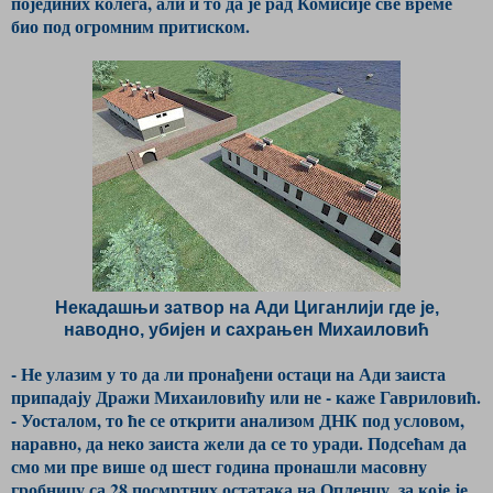
појединих колега, али и то да је рад Комисије све време
био под огромним притиском.
Некадашњи затвор на Ади Циганлији где је,
наводно, убијен и сахрањен Михаиловић
- Не улазим у то да ли пронађени остаци на Ади заиста
припадају Дражи Михаиловићу или не - каже Гавриловић.
- Уосталом, то ће се открити анализом ДНК под условом,
наравно, да неко заиста жели да се то уради. Подсећам да
смо ми пре више од шест година пронашли масовну
гробницу са 28 посмртних остатака на Опленцу, за које је