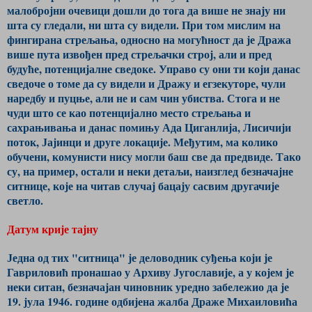
малобројни очевици дошли до тога да више не знају ни
шта су гледали, ни шта су видели. При том мислим на
фингирана стрељања, односно на могућност да је Дража
више пута извођен пред стрељачки строј, али и пред
будуће, потенцијалне сведоке. Управо су они ти који данас
сведоче о томе да су видели и Дражу и егзекуторе, чули
наредбу и пуцње, али не и сам чин убиства. Стога и не
чуди што се као потенцијално место стрељања и
сахрањивања и данас помињу Ада Циганлија, Лисичији
поток, Јајинци и друге локације. Међутим, ма колико
обучени, комунисти нису могли баш све да предвиде. Тако
су, на пример, остали и неки детаљи, наизглед безначајне
ситнице, које на читав случај бацају сасвим другачије
светло.
Датум крије тајну
Једна од тих "ситница" је деловодник суђења који је
Гавриловић пронашао у Архиву Југославије, а у којем је
неки ситан, безначајан чиновник уредно забележио да је
19. јула 1946. године одбијена жалба Драже Михаиловића