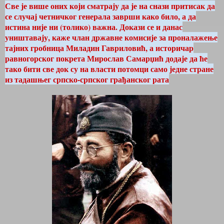
Све је више оних који сматрају да је на снази притисак да
се случај четничког генерала заврши како било, а да
истина није ни (толико) важна. Докази се и данас
уништавају, каже члан државне комисије за проналажење
тајних гробница Миладин Гавриловић, а историчар
равногорског покрета Мирослав Самарџић додаје да ће
тако бити све док су на власти потомци само једне стране
из тадашњег српско-српског грађанског рата