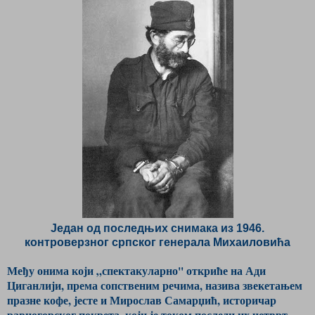
Један од последњих снимака из 1946.
контроверзног српског генерала Михаиловића
Међу онима који „спектакуларно'' откриће на Ади
Циганлији, према сопственим речима, назива звекетањем
празне кофе, јесте и Мирослав Самарџић, историчар
равногорског покрета, који је током последњих четврт