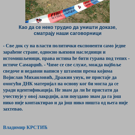
Као да се неко трудио да уништи доказе,
сматрају наши саговорници
- Све док су на власти политички експоненти само једне
зараћене стране, односно њихови наследници и
истомишљеници, права истина ће бити гурана под тепих -
истиче Самарџић. - Чиме се све служе, можда најбоље
сведоче и недавни написи у штампи према којима
Војислав Михаиловић, Дражин унук, не пристаје да
омогући ДНК материјал на основу ког би могла да се
уради идентификација. Не знам да ли ће пристати да
учествује у овој лакрдији, али поуздано знам да га још
нико није контактирао и да још нико ништа од њега није
захтевао.
Владимир КРСТИЋ