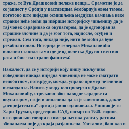
траже, те Вук Драшковић полаже венце... Срамотно је да
се јавност у Србији у наставцима бомбардује овом темом,
поготово што ниједна осмишљена медијска кампања неке
странке неће моћи да избрише историјску чињеницу да је
тај човек сарађивао са окупатором, да је одговоран за
страшне злочине и да је због тога, најпосле, осуђен и
стрељан. Сем тога, никада није, нити ће моћи да буде
рехабилитован. Историја је генерала Михаиловића
коначно ставила тамо где је од почетка Другог светског
рата и био - на страни фашизма!
Нажалост, да се у историји коју пишу искључиво
победници никада ниједна чињеница не може сматрати
непобитном, потврђује, можда, управо пример четничког
команданта. Наиме, у мору контроверзи о Дражи
Михаиловићу, стрељаног због наводне сарадње са
окупатором, стоји и чињеница да га је савезничка, дакле
„непријатељска'' армија јавно одликовала. Учинио је то
Хари Труман, председник САД, посмртно 1948. године,
што довољно говори о томе да његова улога у ратним
збивањима није до краја разјашњена. Уосталом, баш као и