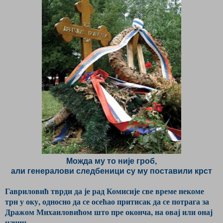
Можда му то није гроб,
али генералови следбеници су му поставили крст
Гавриловић тврди да је рад Комисије све време некоме
трн у оку, односно да се осећао притисак да се потрага за
Дражом Михаиловићом што пре оконча, на овај или онај
начин.