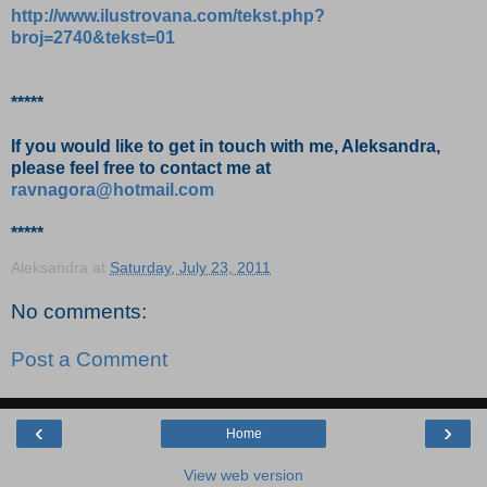
http://www.ilustrovana.com/tekst.php?
broj=2740&tekst=01
*****
If you would like to get in touch with me, Aleksandra,
please feel free to contact me at
ravnagora@hotmail.com
*****
Aleksandra
at
Saturday, July 23, 2011
No comments:
Post a Comment
‹
›
Home
View web version