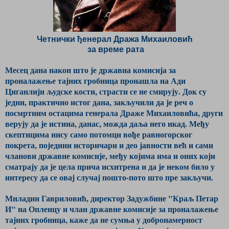
Четнички ђенерал Дража Михаиловић
за време рата
Месец дана након што је државна комисија за
проналажење тајних гробница пронашла на Ади
Циганлији људске кости, страсти се не смирују. Док су
једни, практично истог дана, закључили да је реч о
посмртним остацима генерала Драже Михаиловића, други
верују да је истина, данас, можда даља него икад. Међу
скептицима нису само потомци вође равногорског
покрета, поједини историчари и део јавности већ и сами
чланови државне комисије, међу којима има и оних који
сматрају да је цела прича исхитрена и да је неком било у
интересу да се овај случај пошто-пото што пре закључи.
Миладин Гавриловић, директор Задужбине "Краљ Петар
И" на Опленцу и члан државне комисије за проналажење
тајних гробница, каже да не сумња у добронамерност